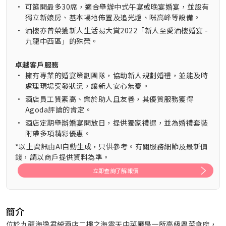
•
可筵開最多30席，適合舉辦中式午宴或晚宴婚宴，並設有
獨立新娘房、基本場地佈置及追光燈、咪高峰等設備。
•
酒樓亦曾榮獲新人生活易大賞2022「新人至愛酒樓婚宴 -
九龍中西區」的殊榮。
卓越客戶服務
•
擁有專業的婚宴策劃團隊，協助新人規劃婚禮，並能及時
處理現場突發狀況，讓新人安心無憂。
•
酒店員工質素高、樂於助人且友善，其優質服務獲得
Agoda評論的肯定。
•
酒店定期舉辦婚宴開放日，提供獨家禮遇，並為婚禮套裝
附帶多項精彩優惠。
*以上資訊由AI自動生成，只供參考。有關服務細節及最新價
錢，請以商戶提供資料為準。
立即查詢了解報價
簡介
位於九龍海逸君綽酒店二樓之海雲天中菜廳是一所高級粵菜食府，