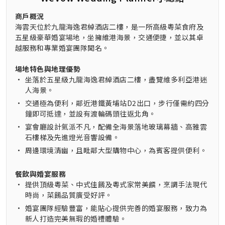
商戶概況
海雲天位於九龍海逸君綽酒店二樓，是一所高級粵菜食府及
五星級豪華婚宴場地，坐擁維港海景，交通便捷，並以其卓
越服務和專業婚宴團隊聞名。
場地特色與地理優勢
•
坐落於五星級九龍海逸君綽酒店二樓，盡覽維多利亞港迷
人海景。
•
交通極為便利，鄰近港鐵黃埔站D2出口，步行僅需約四分
鐘即可抵達，並設有渡輪碼頭往返北角。
•
宴會廳設計氣派不凡，配備全海景落地玻璃幕牆、高雅雲
石樓梯及先進燈光音響設備。
•
周邊環境清幽，且毗鄰大型購物中心，為賓客提供便利。
餐飲與婚宴服務
•
提供頂級粵菜、中式佳餚及粵式家常美饌，烹調手法現代
時尚，菜餚品質廣受好評。
•
婚宴團隊經驗豐富，能貼心提供完善的婚宴服務，致力為
新人打造完美無瑕的婚禮體驗。