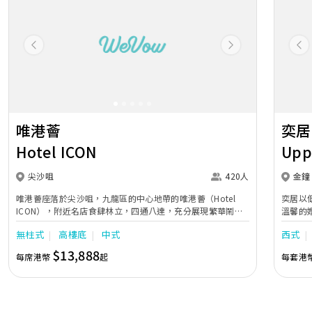
Previous
Next
Pr
唯港薈
奕居
Hotel ICON
Upp
尖沙咀
420人
金鐘
唯港薈座落於尖沙咀，九龍區的中心地帶的唯港薈（Hotel
奕居以
ICON），附近名店食肆林立，四通八達，充分展現繁華鬧巿
溫馨的
中的活力個性，成為一眾準新人舉辦婚宴的熱門之選。專業團
團隊會
無柱式
高樓底
中式
西式
隊由策劃統籌至所有婚宴每個細節，唯港薈都力臻完美，保證
讓您留下獨特的醉人回憶。 擁有時尚高樓頂的Silverbox宴會
$13,888
每席港幣
起
每套港
廳，配置了全套先進的視聽影音及燈光設備配套，並採用極富
現代時尚感的水晶玻璃燈，演繹出與別不同的經典神韻。不論
是憧憬醉人美景餐廳、全新舒適雅緻的1937私人宴會廳、無
柱式瑰麗宴會廳、還是充滿活力氛圍的自助餐﹔唯港薈
（Hotel ICON），多個風格各異的婚宴場地，都完美切合各