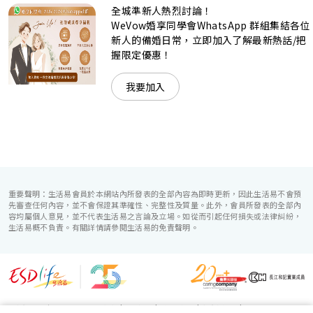
全城準新人熱烈討論！
準新人的個性及預算﹔保證為您打造夢寐以求的特別日子，令
賓客永誌難忘！
WeVow婚享同學會WhatsApp 群組集結各位
新人的備婚日常，立即加入了解最新熱話/把
握限定優惠！
我要加入
重要聲明：生活易會員於本網站內所發表的全部內容為即時更新，因此生活易不會預
先審查任何內容，並不會保證其準確性、完整性及質量。此外，會員所發表的全部內
容均屬個人意見，並不代表生活易之言論及立場。如從而引起任何損失或法律糾紛，
生活易概不負責。有關詳情請參閱生活易的免責聲明。
生活易服務範圍 ：
電子商貿
|
IT 方案
|
廣告宣傳
|
新婚導航
|