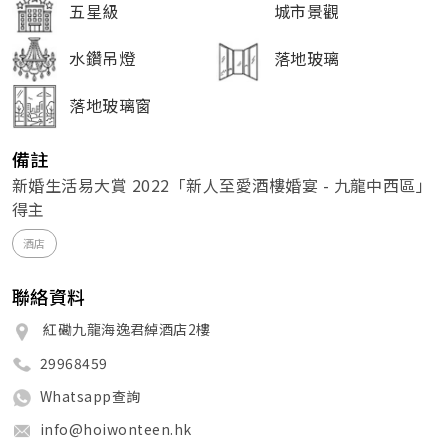
五星級
城市景觀
水鑽吊燈
落地玻璃
落地玻璃窗
備註
新婚生活易大賞 2022「新人至愛酒樓婚宴 - 九龍中西區」
得主
酒店
聯絡資料
紅磡九龍海逸君綽酒店2樓
29968459
Whatsapp查詢
info@hoiwonteen.hk