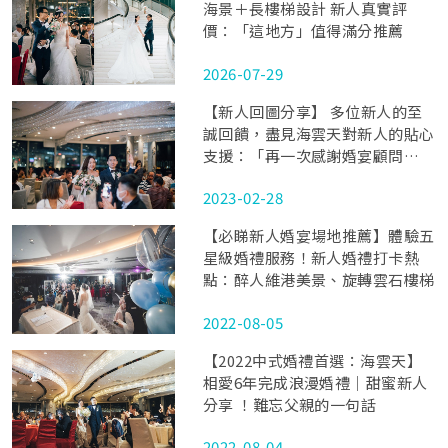
海景＋長樓梯設計 新人真實評
價：「這地方」值得滿分推薦
2026-07-29
【新人回圖分享】 多位新人的至
誠回饋，盡見海雲天對新人的貼心
支援：「再一次感謝婚宴顧問
Hazel大大之神carry！」
2023-02-28
【必睇新人婚宴場地推薦】體驗五
星級婚禮服務！新人婚禮打卡熱
點：醉人維港美景、旋轉雲石樓梯
2022-08-05
【2022中式婚禮首選：海雲天】
相愛6年完成浪漫婚禮｜甜蜜新人
分享 ！難忘父親的一句話
2022-08-04