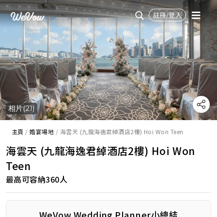
註冊/登入
相片(21)
主頁
/
婚宴場地
/
海雲天 (九龍海逸君綽酒店2樓) Hoi Won Teen
海雲天 (九龍海逸君綽酒店2樓) Hoi Won
Teen
最高可容納360人
WeVow Wedding Planner小總結