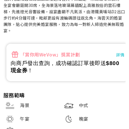
全宴會廳筵開30席，全海景落地玻璃幕牆配上高雅脫俗的雲石樓
梯，先進燈光音響設備，設宴盡顯不凡氣派。由港鐵黃埔站D2出口
步行約4分鐘可達，毗鄰更設有渡輪碼頭往返北角。海雲天的婚宴
團隊，貼心提供完美婚宴服務，致力為每一對新人締造完美無瑕婚
宴。
「賞你用WeVow」獎賞計劃
詳情
向商戶發出查詢，成功確認訂單後即送
$800
現金券
！
服務範疇
海景
中式
午宴
晚宴