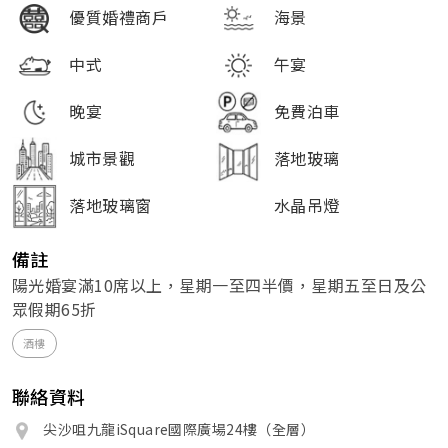
優質婚禮商戶
海景
中式
午宴
晚宴
免費泊車
城市景觀
落地玻璃
落地玻璃窗
水晶吊燈
備註
陽光婚宴滿10席以上，星期一至四半價，星期五至日及公
眾假期65折
酒樓
聯絡資料
尖沙咀九龍iSquare國際廣場24樓（全層）