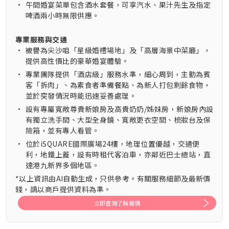
•
午間婚宴菜單包含酒水套餐，可享汽水、果汁先生及指定
啤酒兩小時無限供應。
專業服務與交通
•
被譽為尖沙咀「星級婚禮場地」及「高層海景中菜廳」，
提供高性價比的豪華婚宴體驗。
•
專業團隊提供「酒店級」服務水準，細心周到，主動為賓
客「拆肉」、為素食者準備餐點、為新人打包剩餘食物，
並於突發情況時能迅速妥善處理。
•
設有專屬寬敞尊貴新娘房及高貴奶奶/姊妹房，新娘房內設
有獨立洗手間、大型全身鏡、寬敞更衣空間、梳妝台及保
險箱，並有專人看管。
•
位於iSQUARE國際廣場24樓，地理位置優越，交通便
利，地鐵上蓋，設有時租代客泊車，亦鄰近巴士總站，直
達港九新界多個地區。
*以上資訊由AI自動生成，只供參考。有關服務細節及最新價
錢，請以商戶提供資料為準。
立即查詢了解報價