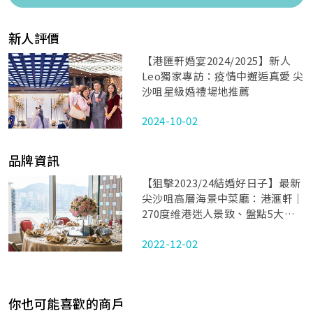
新人評價
【港匯軒婚宴2024/2025】新人
Leo獨家專訪：疫情中邂逅真愛 尖
沙咀星級婚禮場地推薦
2024-10-02
品牌資訊
【狙擊2023/24結婚好日子】最新
尖沙咀高層海景中菜廳：港滙軒｜
270度维港迷人景致、盤點5大注
目位！陽光婚宴套餐低至
2022-12-02
HK$8,380起
你也可能喜歡的商戶