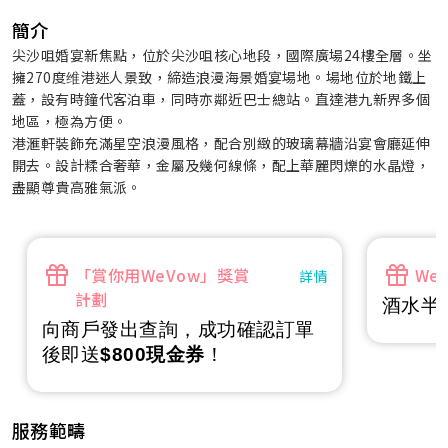
簡介
尖沙咀婚宴新焦點，位於尖沙咀核心地段，國際廣場24樓全層。坐
擁270度维港迷人景致，締造浪漫海景婚宴場地。場地位於地鐵上
蓋，設有時鐘代客泊車，同時亦鄰近巴士總站。直達港九新界多個
地區，極為方便。
港滙軒裝飾充滿星空浪漫風格，配合別緻的玻璃幕牆沿宴會廳延伸
開去。設計糅合奢華，金屬及幾何線條，配上華麗閃爍的水晶燈，
盡顯尊貴高雅氣派。
「賞你用WeVow」獎賞
We
詳情
計劃
酒水半
向商戶發出查詢，成功確認訂單
後即送
$800現金券
！
服務範疇