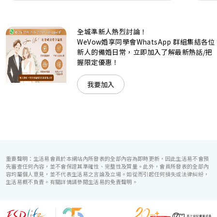
是憧憬醉人美景餐廳、全新舒適雅緻的1937私人宴會廳、無
柱式瑰麗宴會廳、還是充滿活力氛圍的自助餐﹔唯港薈
（Hotel ICON），多個風格各異的婚宴場地，都完美切合各
全城準新人熱烈討論！
準新人的個性及預算﹔保證為您打造夢寐以求的特別日子，令
賓客永誌難忘！
WeVow婚享同學會WhatsApp 群組集結各位
新人的備婚日常，立即加入了解最新熱話/把
握限定優惠！
我要加入
重要聲明：生活易會員於本網站內所發表的全部內容為即時更新，因此生活易不會預
先審查任何內容，並不會保證其準確性、完整性及質量。此外，會員所發表的全部內
容均屬個人意見，並不代表生活易之言論及立場。如從而引起任何損失或法律糾紛，
生活易概不負責。有關詳情請參閱生活易的免責聲明。