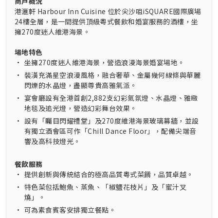
商戶概況
港滙軒 Harbour Inn Cuisine 位於尖沙咀iSQUARE國際廣場
24樓全層，是一間提供頂級粵式餐飲和婚宴服務的酒樓，坐
擁270度迷人維港海景。
場地特色
•
坐擁270度迷人維港海景，營造浪漫海景婚宴場地。
•
裝潢充滿星空浪漫風格，融合奢華、金屬幾何線條與華麗
閃爍的水晶燈，盡顯尊貴高雅氣派。
•
宴會廳設有全港首創2,882支幻彩氣氛燈、水晶燈、雅緻
地毯及追光燈，營造幻彩舞台效果。
•
設有「矚目閃耀禮堂」及270度維港海景玻璃幕牆，並設
有獨立酒會區可作「Chill Dance Floor」，配備尖端音
響及高科技燈光。
餐飲服務
•
提供創新與傳統結合的極高品質粵式菜餚，品質卓越。
•
特色菜包括鮑魚、蒸魚、「椒鹽花枝片」及「蜜汁叉
燒」。
•
可為素食賓客安排獨立餐點。