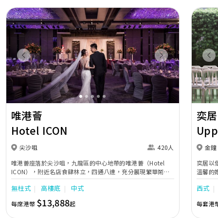
Previous
Next
Pr
唯港薈
奕居
Hotel ICON
Upp
尖沙咀
420人
金鐘
唯港薈座落於尖沙咀，九龍區的中心地帶的唯港薈（Hotel
奕居以
ICON），附近名店食肆林立，四通八達，充分展現繁華鬧巿
溫馨的
中的活力個性，成為一眾準新人舉辦婚宴的熱門之選。專業團
團隊會
無柱式
高樓底
中式
西式
隊由策劃統籌至所有婚宴每個細節，唯港薈都力臻完美，保證
讓您留下獨特的醉人回憶。 擁有時尚高樓頂的Silverbox宴會
$13,888
每席港幣
起
每套港
廳，配置了全套先進的視聽影音及燈光設備配套，並採用極富
現代時尚感的水晶玻璃燈，演繹出與別不同的經典神韻。不論