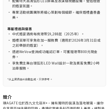
•
配備特大高清弧形LED屏幕及表演級視聽設備，營造極致
的婚宴氛圍。
•
專業活動統籌團隊將細心策劃每個細節，確保婚禮盡善盡
美。
專屬禮遇與優惠
•
中式婚宴酒席每席港幣$9,288起（2025年）。
•
婚禮菜單可享免收加一服務費（適用於2026年3月31日或
之前舉辦的婚宴）。
•
透過WeVow查詢成功確認訂單，可獲贈港幣800元現金
券。
•
享免費主舞台環弧形LED Wall設計一款及賓客免費2小時
泊車服務。
*以上資訊由AI自動生成，只供參考。
簡介
璞AGATE位於西九文化區M+，擁有獨特的裝潢及落地玻璃，讓你
在享用百味佳餚的同時，盡情欣賞維多利亞港的醉人美景。絕對是