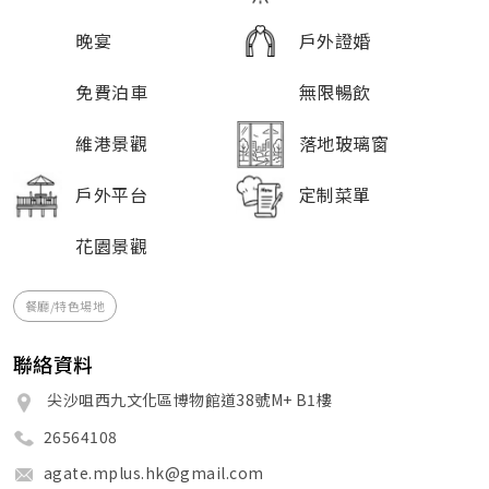
晚宴
戶外證婚
免費泊車
無限暢飲
維港景觀
落地玻璃窗
戶外平台
定制菜單
花園景觀
餐廳/特色場地
聯絡資料
尖沙咀西九文化區博物館道38號M+ B1樓
26564108
agate.mplus.hk@gmail.com