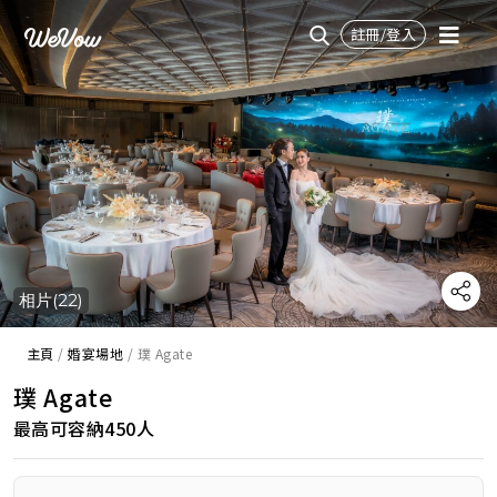
註冊/登入
相片(22)
主頁
/
婚宴場地
/
璞 Agate
璞 Agate
最高可容納450人