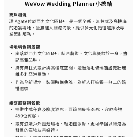
WeVow Wedding Planner小總結
商戶概況
璞 Agate位於西九文化區M+，是一個全新、無柱式及高樓底
的婚宴場地，坐擁迷人維港海景，提供多元化婚禮選擇及專
業策劃服務。
場地特色與景觀
•
座落於西九文化區M+，結合藝術、文化與餐飲於一身，盡
顯高雅品味。
•
擁有無柱式設計與高樓底空間，透過落地玻璃窗盡覽壯麗
維多利亞港景致。
•
作為全新場地，裝潢時尚典雅，為新人打造獨一無二的婚
禮體驗。
婚宴服務與餐飲
•
提供中式午宴及晚宴酒席，可筵開最多36席，容納多達
450位賓客。
•
設有浪漫戶外證婚場地、輕婚禮派對，更可舉辦以維港為
背景的寵物友善婚禮。