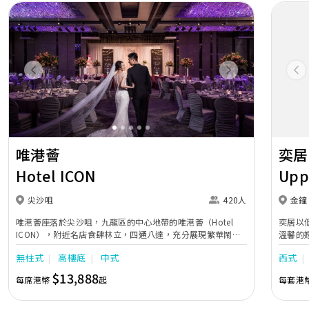
Previous
Next
Pr
唯港薈
奕居
Hotel ICON
Upp
尖沙咀
420人
金鐘
唯港薈座落於尖沙咀，九龍區的中心地帶的唯港薈（Hotel
奕居以
ICON），附近名店食肆林立，四通八達，充分展現繁華鬧巿
溫馨的
中的活力個性，成為一眾準新人舉辦婚宴的熱門之選。專業團
團隊會
無柱式
高樓底
中式
西式
隊由策劃統籌至所有婚宴每個細節，唯港薈都力臻完美，保證
讓您留下獨特的醉人回憶。 擁有時尚高樓頂的Silverbox宴會
$13,888
每席港幣
起
每套港
廳，配置了全套先進的視聽影音及燈光設備配套，並採用極富
現代時尚感的水晶玻璃燈，演繹出與別不同的經典神韻。不論
是憧憬醉人美景餐廳、全新舒適雅緻的1937私人宴會廳、無