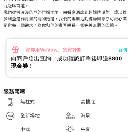
九龍區首選。
我們提供浪漫的戶外證婚場地，由婚宴酒席到輕婚禮派對，或以維
多利亞港作背景的寵物婚禮，我們的專業活動統籌團隊亦可細心滿
足你每一個需求。為你和你的賓客締造一個完美無瑕的回憶。
「賞你用WeVow」獎賞計劃
詳情
向商戶發出查詢，成功確認訂單後即送
$800
現金券
！
服務範疇
無柱式
高樓底
全新場地
海景
中式
午宴