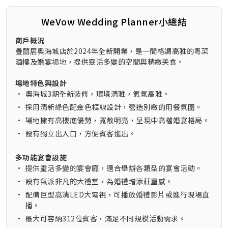
WeVow Wedding Planner小總結
商戶概況
疊囍居奧海城店於2024年全新開業，是一間格調高雅的粵菜
酒樓及婚宴場地，提供靈活多變的空間與精緻美食。
場地特色與設計
•
奧海城3期全新裝修，環境清雅，氣氛高雅。
•
採用清新綠色配金色框線設計，營造別緻的用餐氛圍。
•
場地擁有高樓底優勢，寬敞明亮，呈現中高檔婚宴格局。
•
設有獨立出入口，方便賓客進出。
多功能宴會設施
•
提供靈活多變的宴會廳，適合舉辦各類型的宴會活動。
•
設有氣派非凡的大禮堂，為婚禮增添莊重感。
•
配備巨型高清LED大電視，可播放婚禮影片或進行現場直
播。
•
最大可容納312位賓客，滿足不同規模活動需求。