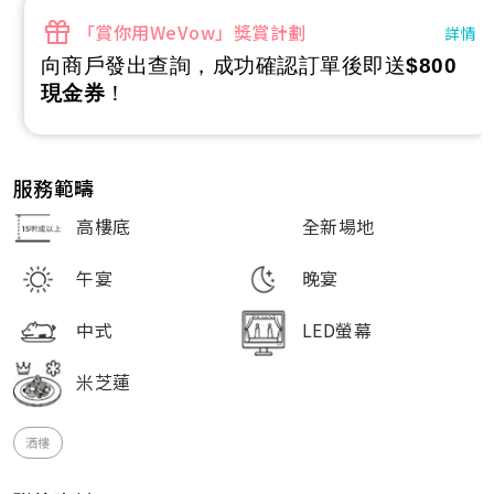
「賞你用WeVow」獎賞計劃
詳情
向商戶發出查詢，成功確認訂單後即送
$800
現金券
！
服務範疇
高樓底
全新場地
午宴
晚宴
中式
LED螢幕
米芝蓮
酒樓