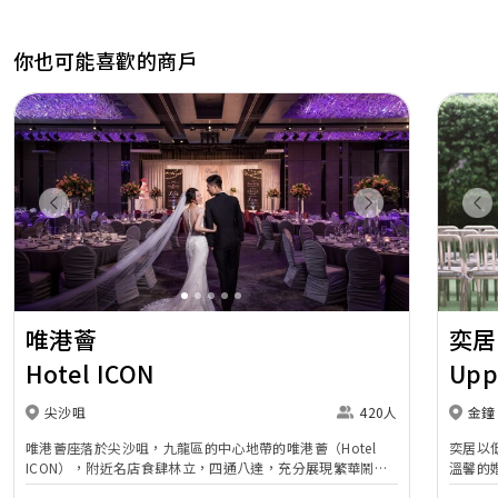
你也可能喜歡的商戶
Previous
Next
Pr
唯港薈
奕居
Hotel ICON
Upp
尖沙咀
420人
金鐘
唯港薈座落於尖沙咀，九龍區的中心地帶的唯港薈（Hotel
奕居以
ICON），附近名店食肆林立，四通八達，充分展現繁華鬧巿
溫馨的
中的活力個性，成為一眾準新人舉辦婚宴的熱門之選。專業團
團隊會