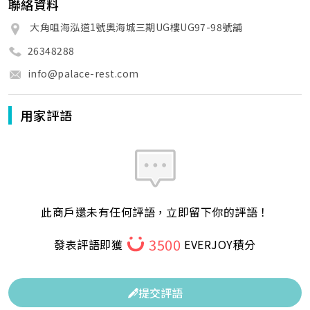
聯絡資料
大角咀海泓道1號奧海城三期UG樓UG97-98號舖
26348288
info@palace-rest.com
用家評語
此商戶還未有任何評語，立即留下你的評語！
3500
發表評語即獲
EVERJOY積分
提交評語