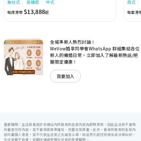
無柱式
高樓底
中式
西式
隊由策劃統籌至所有婚宴每個細節，唯港薈都力臻完美，保證
讓您留下獨特的醉人回憶。 擁有時尚高樓頂的Silverbox宴會
$13,888
每席港幣
起
每套港
廳，配置了全套先進的視聽影音及燈光設備配套，並採用極富
現代時尚感的水晶玻璃燈，演繹出與別不同的經典神韻。不論
是憧憬醉人美景餐廳、全新舒適雅緻的1937私人宴會廳、無
柱式瑰麗宴會廳、還是充滿活力氛圍的自助餐﹔唯港薈
（Hotel ICON），多個風格各異的婚宴場地，都完美切合各
全城準新人熱烈討論！
準新人的個性及預算﹔保證為您打造夢寐以求的特別日子，令
賓客永誌難忘！
WeVow婚享同學會WhatsApp 群組集結各位
新人的備婚日常，立即加入了解最新熱話/把
握限定優惠！
我要加入
重要聲明：生活易會員於本網站內所發表的全部內容為即時更新，因此生活易不會預
先審查任何內容，並不會保證其準確性、完整性及質量。此外，會員所發表的全部內
容均屬個人意見，並不代表生活易之言論及立場。如從而引起任何損失或法律糾紛，
生活易概不負責。有關詳情請參閱生活易的免責聲明。