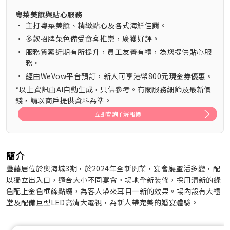
粵菜美饌與貼心服務
•
主打粵菜美饌、精緻點心及各式海鮮佳餚。
•
多款招牌菜色備受食客推崇，廣獲好評。
•
服務質素近期有所提升，員工友善有禮，為您提供貼心服
務。
•
經由WeVow平台預訂，新人可享港幣800元現金券優惠。
*以上資訊由AI自動生成，只供參考。有關服務細節及最新價
錢，請以商戶提供資料為準。
立即查詢了解報價
簡介
疊囍居位於奧海城3期，於2024年全新開業，宴會廳靈活多變，配
以獨立出入口，適合大小不同宴會。場地全新裝修，採用清新的綠
色配上金色框線點綴，為客人帶來耳目一新的效果。場內設有大禮
堂及配備巨型LED高清大電視，為新人帶完美的婚宴體驗。