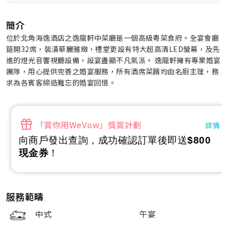
簡介
位於北角海逸酒店之逸龍軒中菜廳是一個高級粵菜食府。全宴會廳
筵開32席，裝潢華麗雅緻，禮堂更設有特大超高清LED螢幕，及先
進的燈光音響視聽設備，設宴盡顯不凡氣派。 逸龍軒擁有專業婚宴
團隊，用心提供完善之婚宴服務，所有酒席菜餚均由名廚主理，務
求為各賓客締造難忘的婚宴回憶。
「賞你用WeVow」獎賞計劃
詳情
向商戶發出查詢，成功確認訂單後即送
$800
現金券
！
服務範疇
中式
午宴