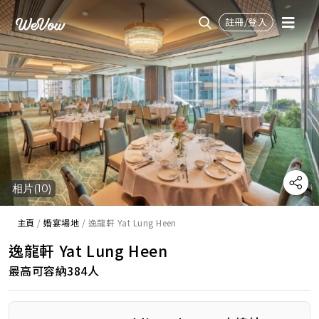
註冊/登入
相片(10)
主頁
/
婚宴場地
/
逸龍軒 Yat Lung Heen
逸龍軒 Yat Lung Heen
最高可容納384人