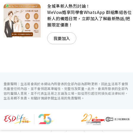
（Hotel ICON），多個風格各異的婚宴場地，都完美切合各
全城準新人熱烈討論！
準新人的個性及預算﹔保證為您打造夢寐以求的特別日子，令
賓客永誌難忘！
WeVow婚享同學會WhatsApp 群組集結各位
新人的備婚日常，立即加入了解最新熱話/把
握限定優惠！
我要加入
重要聲明：生活易會員於本網站內所發表的全部內容為即時更新，因此生活易不會預
先審查任何內容，並不會保證其準確性、完整性及質量。此外，會員所發表的全部內
容均屬個人意見，並不代表生活易之言論及立場。如從而引起任何損失或法律糾紛，
生活易概不負責。有關詳情請參閱生活易的免責聲明。
生活易服務範圍 ：
電子商貿
|
IT 方案
|
廣告宣傳
|
新婚導航
|