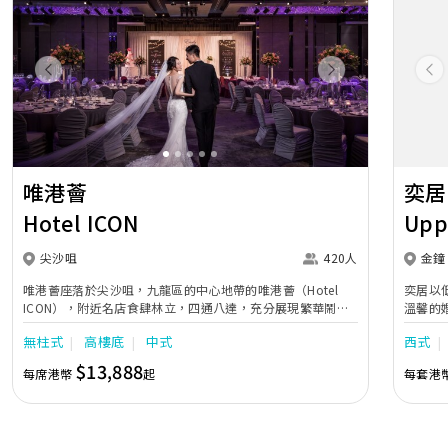
Previous
Next
Pr
唯港薈
奕居
Hotel ICON
Upp
尖沙咀
420人
金鐘
唯港薈座落於尖沙咀，九龍區的中心地帶的唯港薈（Hotel
奕居以
ICON），附近名店食肆林立，四通八達，充分展現繁華鬧巿
溫馨的
中的活力個性，成為一眾準新人舉辦婚宴的熱門之選。專業團
團隊會
無柱式
高樓底
中式
西式
隊由策劃統籌至所有婚宴每個細節，唯港薈都力臻完美，保證
讓您留下獨特的醉人回憶。 擁有時尚高樓頂的Silverbox宴會
$13,888
每席港幣
起
每套港
廳，配置了全套先進的視聽影音及燈光設備配套，並採用極富
現代時尚感的水晶玻璃燈，演繹出與別不同的經典神韻。不論
是憧憬醉人美景餐廳、全新舒適雅緻的1937私人宴會廳、無
柱式瑰麗宴會廳、還是充滿活力氛圍的自助餐﹔唯港薈