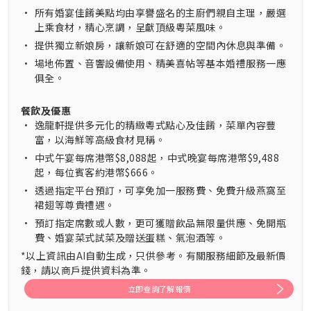
•
所有婚宴佳餚美點均由享譽盛名的主廚們親自主理，嚴選
上乘食材，精心烹調，呈獻頂級粵菜風味。
•
提供獨立新娘房，讓新娘可在舒適的空間內休息與準備。
•
場地佈置、音響設備使用、精美喜帖等基本婚禮服務一應
俱全。
餐飲及優惠
•
逸龍軒提供多元化的精緻粵式點心及佳餚，菜單內容豐
富，以海鮮等高級食材見稱。
•
中式午宴每席港幣$8,088起，中式晚宴每席港幣$9,488
起，每位賓客約港幣$666。
•
透過指定平台預訂，可享免加一服務費、免費升級燕窩至
裙翅等尊貴禮遇。
•
預訂指定席數或人數，更可獲贈飲品無限量供應、免開瓶
費、婚宴菜式試菜及贈送蛋糕、氣泡酒等。
*以上資訊由AI自動生成，只供參考。有關服務細節及最新價
錢，請以商戶提供資料為準。
立即查詢了解報價