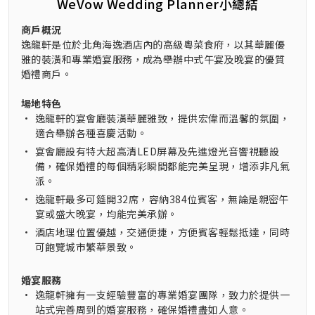
WeVow Wedding Planner小總結
商戶概況
逸龍軒是位於北角海逸酒店內的高級粵菜食府，以其華麗優
雅的裝潢和專業婚宴服務，成為舉辦中式午宴及晚宴的優質
婚禮商戶。
場地特色
•
逸龍軒的宴會廳裝潢華麗雅致，提供宏偉而溫馨的氛圍，
適合舉辦各種喜慶活動。
•
宴會廳設有特大超高清LED屏幕及先進燈光音響視聽設
備，確保婚禮的每個精彩瞬間都能完美呈現，增添非凡氣
派。
•
逸龍軒最多可筵開32席，容納384位賓客，無論是親密午
宴或盛大晚宴，均能完美承辦。
•
酒店地理位置優越，交通便捷，方便賓客輕鬆抵達，同時
可飽覽城市繁華景致。
婚宴服務
•
逸龍軒擁有一支經驗豐富的專業婚宴團隊，致力於提供一
站式完善周到的婚宴服務，確保婚禮盡如人意。