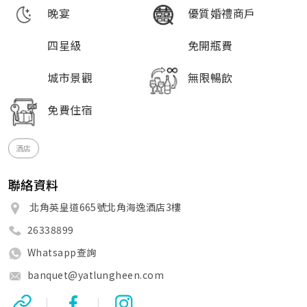
晚宴
優質婚禮商戶
四星級
免開瓶費
城市景觀
無限暢飲
免費住宿
酒店
聯絡資料
北角英皇道665號北角海逸酒店3樓
26338899
Whatsapp查詢
banquet@yatlungheen.com
|
|