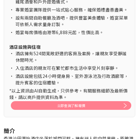
雞尾酒會和戶外證婚儀式。
•
專業婚宴團隊提供一站式貼心服務，確保婚禮盡善盡美。
•
設有兩間自助餐廳及酒吧，提供豐富美食體驗，婚宴菜單
可依新人需求量身訂製。
•
婚宴每席價格由港幣6,888元起，性價比高。
酒店設施與住宿
•
酒店擁有524間寬敞舒適的客房及套房，讓親友享受靜謐
休閒時光。
•
入住酒店的親友可在繁忙都市生活中享受片刻寧靜。
•
酒店設施包括24小時健身房、室外游泳池及行政酒廊等，
提升賓客的住宿體驗。
*以上資訊由AI自動生成，只供參考。有關服務細節及最新價
錢，請以商戶提供資料為準。
立即查詢了解報價
簡介
香港沙田萬怡酒店坐落於城門河畔，擁有迷人的自然景緻，距離港