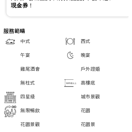
現金券
！
服務範疇
中式
西式
午宴
晚宴
雞尾酒會
戶外證婚
無柱式
高樓底
四星級
城市景觀
無限暢飲
花園
花園景觀
花園景