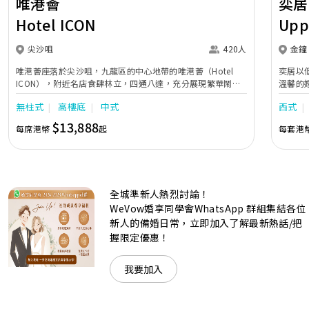
唯港薈
奕居
Hotel ICON
Upp
尖沙咀
420人
金鐘
唯港薈座落於尖沙咀，九龍區的中心地帶的唯港薈（Hotel
奕居以
ICON），附近名店食肆林立，四通八達，充分展現繁華鬧巿
溫馨的
中的活力個性，成為一眾準新人舉辦婚宴的熱門之選。專業團
團隊會
無柱式
高樓底
中式
西式
隊由策劃統籌至所有婚宴每個細節，唯港薈都力臻完美，保證
讓您留下獨特的醉人回憶。 擁有時尚高樓頂的Silverbox宴會
$13,888
每席港幣
起
每套港
廳，配置了全套先進的視聽影音及燈光設備配套，並採用極富
現代時尚感的水晶玻璃燈，演繹出與別不同的經典神韻。不論
是憧憬醉人美景餐廳、全新舒適雅緻的1937私人宴會廳、無
柱式瑰麗宴會廳、還是充滿活力氛圍的自助餐﹔唯港薈
（Hotel ICON），多個風格各異的婚宴場地，都完美切合各
全城準新人熱烈討論！
準新人的個性及預算﹔保證為您打造夢寐以求的特別日子，令
賓客永誌難忘！
WeVow婚享同學會WhatsApp 群組集結各位
新人的備婚日常，立即加入了解最新熱話/把
握限定優惠！
我要加入