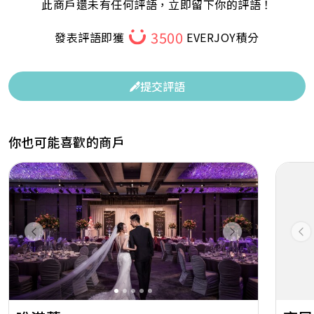
此商戶還未有任何評語，立即留下你的評語！
3500
發表評語即獲
EVERJOY積分
提交評語
你也可能喜歡的商戶
Previous
Next
Pr