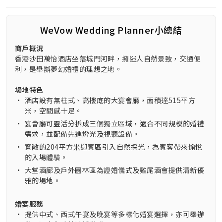
WeVow Wedding Planner小總結
商戶概況
香港沙田萬怡酒店坐落城門河畔，擁迷人自然景致，交通便
利，是舉辦夢幻婚禮的理想之地。
場地特色
•
酒店設有無柱式、高樓底的大宴會廳，面積達515平方
米，空間感十足。
•
宴會廳可靈活分拆成三個獨立區域，適合不同規模的婚禮
需求，並配備先進燈光及視聽設備。
•
寬敞的204平方米迎賓區引入自然採光，為賓客帶來愉悅
的入場體驗。
•
大堂酒廊及戶外園林區為證婚儀式及雞尾酒會提供清新優
雅的場地。
婚宴服務
•
提供中式、西式午宴及晚宴等多樣化婚宴選擇，亦可舉辦