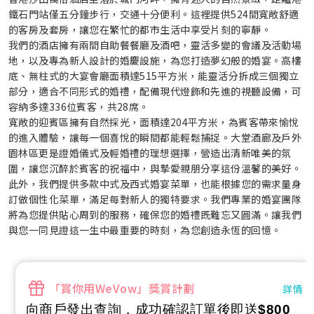
鐵石門站僅五分鐘步行，交通十分便利。這裡提供524間寬敞舒適
的客房及套房，讓您在繁忙的都市生活中享受片刻的寧靜。
我們的酒店擁有兩間自助餐餐廳及酒吧，靈活多變的會議及活動場
地，以及專為新人設計的婚慶設施，為您打造夢幻般的婚宴。高樓
底、無柱式的大宴會廳面積達515平方米，能靈活分拆成三個獨立
部分，適合不同形式的婚禮，配備現代燈飾和先進的視聽設備，可
容納多達336位賓客，共28席。
寬敞的迎賓區擁有自然採光，面積達204平方米，為賓客帶來愉悅
的進入體驗，讓每一個喜悅的瞬間都能輕鬆捕捉。大堂酒廊及戶外
園林區更是證婚儀式及輕婚禮的理想選擇，營造出清新唯美的氛
圍，讓您沉醉於賓客的祝福中，與摯愛親朋分享這份溫馨的美好。
此外，我們提供多款中式及西式婚宴菜單，也能根據您的需求量身
訂做個性化菜單，滿足每對新人的獨特要求。我們專業的婚宴團隊
將為您提供貼心周到的服務，確保您的婚禮既難忘又圓滿。讓我們
與您一同見證這一生中最重要的時刻，為您創造永恆的回憶。
「賞你用WeVow」獎賞計劃
詳情
向商戶發出查詢，成功確認訂單後即送
$800