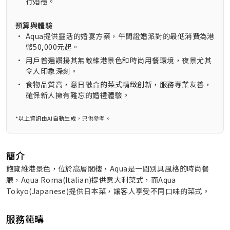
行婚禮。
預算與體驗
•
Aqua提供靈活的婚宴方案，午間證婚派對的最低消費為港
幣50,000元起。
•
用戶普遍讚揚其無敵維港景色和時尚用餐環境，夜景尤其
令人印象深刻。
•
食物品質高，意日融合的菜式精緻創新，服務專業友善，
確保新人擁有難忘的婚禮體驗。
*以上資訊由AI自動生成，只供參考。
簡介
飽覽維港景色，位於高層閣樓，Aqua是一間別具風格的時尚餐
廳，Aqua Roma(Italian)提供意大利菜式，而Aqua
Tokyo(Japanese)提供日本菜，讓客人享受不同口味的菜式。
服務範疇