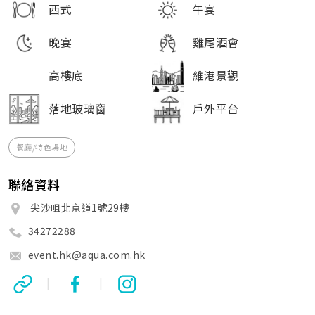
西式
午宴
晚宴
雞尾酒會
高樓底
維港景觀
落地玻璃窗
戶外平台
餐廳/特色場地
聯絡資料
尖沙咀北京道1號29樓
34272288
event.hk@aqua.com.hk
|
|