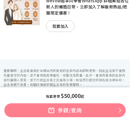
賓客永誌難忘！
WeVow婚享同學會WhatsApp 群組集結各位
新人的備婚日常，立即加入了解最新熱話/把
握限定優惠！
我要加入
重要聲明：生活易會員於本網站內所發表的全部內容為即時更新，因此生活易不會預
先審查任何內容，並不會保證其準確性、完整性及質量。此外，會員所發表的全部內
容均屬個人意見，並不代表生活易之言論及立場。如從而引起任何損失或法律糾紛，
生活易概不負責。有關詳情請參閱生活易的免責聲明。
$50,000
每套港幣
起
參觀/查詢
生活易服務範圍 ：
電子商貿
|
IT 方案
|
廣告宣傳
|
新婚導航
|
「優質婚禮商戶」計劃