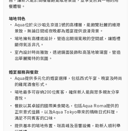
務，讓新人能於高樓層飽覽維港景致，並享受別具一格的用
餐體驗。
場地特色
•
Aqua位於尖沙咀北京道1號的高樓層，能飽覽壯麗的維港
景致，無論日間或夜晚都為婚宴提供浪漫背景。
•
場地擁有高樓底設計，營造出開揚寬敞的空間感，讓婚禮
顯得氣派非凡。
•
室內設計時尚雅致，透過鏡面裝飾和高落地玻璃窗，營造
出華麗獨特的氛圍。
婚宴服務與餐飲
•
Aqua提供多元化的婚宴選擇，包括西式午宴、晚宴及時尚
的雞尾酒會形式。
•
場地最多可容納200位賓客，確保新人能與眾多親友分享
喜悅。
•
餐飲以其卓越的國際美食聞名，包括Aqua Roma提供的
正宗意式佳餚，以及Aqua Tokyo帶來的精緻日式料理，
滿足不同賓客的口味。
•
提供基本的場地佈置、咪高峰及音響設備，助新人順利舉