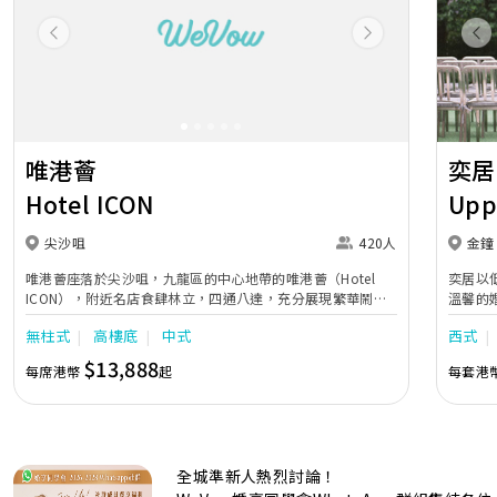
Previous
Next
Pr
唯港薈
奕居
Hotel ICON
Upp
尖沙咀
420人
金鐘
唯港薈座落於尖沙咀，九龍區的中心地帶的唯港薈（Hotel
奕居以
ICON），附近名店食肆林立，四通八達，充分展現繁華鬧巿
溫馨的
中的活力個性，成為一眾準新人舉辦婚宴的熱門之選。專業團
團隊會
無柱式
高樓底
中式
西式
隊由策劃統籌至所有婚宴每個細節，唯港薈都力臻完美，保證
讓您留下獨特的醉人回憶。 擁有時尚高樓頂的Silverbox宴會
$13,888
每席港幣
起
每套港
廳，配置了全套先進的視聽影音及燈光設備配套，並採用極富
現代時尚感的水晶玻璃燈，演繹出與別不同的經典神韻。不論
是憧憬醉人美景餐廳、全新舒適雅緻的1937私人宴會廳、無
柱式瑰麗宴會廳、還是充滿活力氛圍的自助餐﹔唯港薈
（Hotel ICON），多個風格各異的婚宴場地，都完美切合各
全城準新人熱烈討論！
準新人的個性及預算﹔保證為您打造夢寐以求的特別日子，令