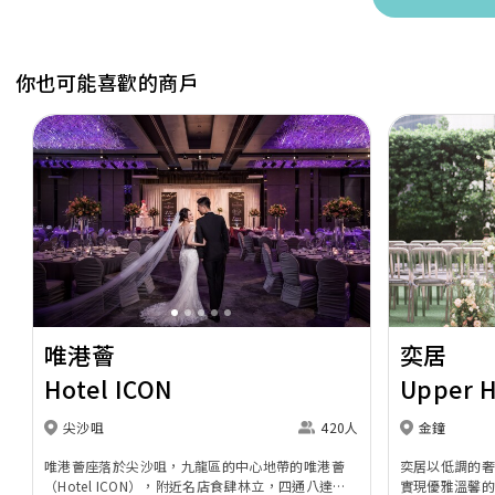
你也可能喜歡的商戶
Previous
Next
Previous
唯港薈
奕居
Hotel ICON
Upper 
尖沙咀
420人
金鐘
唯港薈座落於尖沙咀，九龍區的中心地帶的唯港薈
奕居以低調的
（Hotel ICON），附近名店食肆林立，四通八達，
實現優雅溫馨