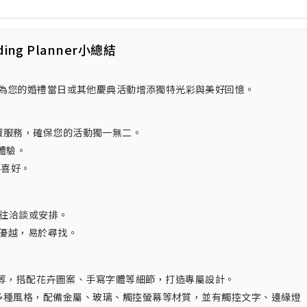
ding Planner小總結
th租賃服務，為您的婚禮當日或其他慶典活動增添獨特光彩與美好回憶。
oth租賃服務，確保您的活動獨一無二。
體驗。
客喜好。
戶前往洽談或安排。
置優越，易於尋找。
等，搭配花卉圖案、手寫字體等細節，打造專屬設計。
碼化等多種風格，配備金屬、玻璃、觸控螢幕等材質，並有觸控文字、邊緣燈