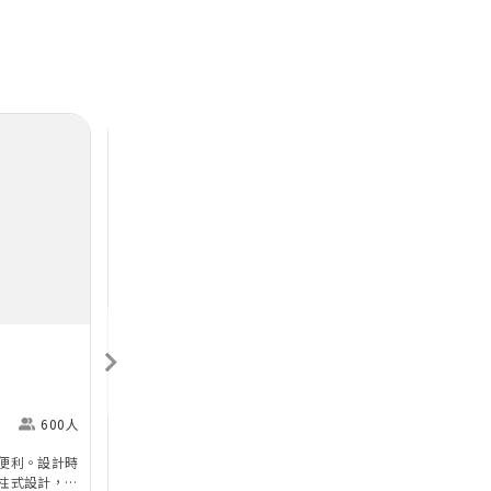
Next
Previous
Next
香港喜來登酒店
Sheraton Hong Kong
H
Hotel & Towers
M
600人
尖沙咀
360人
便利。設計時
香港喜來登酒店的無柱式宴會廳及其他婚宴場地已於
於
柱式設計，環
2025年年初全面完成翻新工程，以全新姿態為準新
婚