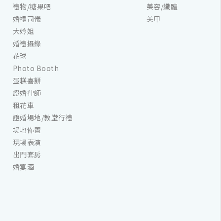
禮物/糖果吧
美容/纖體
婚禮司儀
美甲
大妗姐
婚禮攝錄
花球
Photo Booth
蛋糕喜餅
證婚律師
租花車
證婚場地/教堂行禮
場地佈置
現場表演
出門套房
婚宴酒