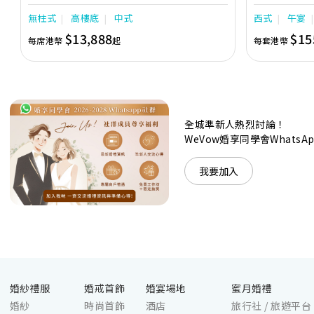
充分展現繁華鬧巿中的活力個性，成為一眾準新人舉
日子，我們的
無柱式
高樓底
中式
西式
午宴
辦婚宴的熱門之選。專業團隊由策劃統籌至所有婚宴
每個細節，唯港薈都力臻完美，保證讓您留下獨特的
$13,888
$15
每席港幣
起
每套港幣
醉人回憶。 擁有時尚高樓頂的Silverbox宴會廳，配
置了全套先進的視聽影音及燈光設備配套，並採用極
富現代時尚感的水晶玻璃燈，演繹出與別不同的經典
神韻。不論是憧憬醉人美景餐廳、全新舒適雅緻的
1937私人宴會廳、無柱式瑰麗宴會廳、還是充滿活
力氛圍的自助餐﹔唯港薈（Hotel ICON），多個風
格各異的婚宴場地，都完美切合各準新人的個性及預
全城準新人熱烈討論！
算﹔保證為您打造夢寐以求的特別日子，令賓客永誌
WeVow婚享同學會What
難忘！
我要加入
婚紗禮服
婚戒首飾
婚宴場地
蜜月婚禮
婚紗
時尚首飾
酒店
旅行社 / 旅遊平台