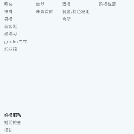
晚裝
金器
酒樓
婚禮統籌
裙褂
珠寶首飾
餐廳/特色場地
男禮
會所
新娘鞋
媽媽衫
girdle/內衣
姊妹裙
婚禮服務
婚前檢查
禮餅