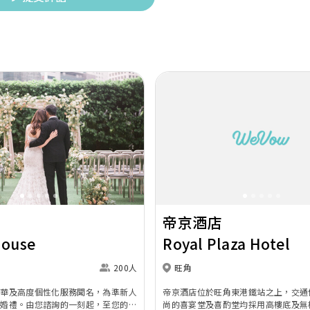
Next
Previous
帝京酒店
House
Royal Plaza Hotel
200人
旺角
奢華及高度個性化服務聞名，為準新人
帝京酒店位於旺角東港鐵站之上，交通
的婚禮。由您諮詢的一刻起，至您的大
尚的喜宴堂及喜酌堂均採用高樓底及無