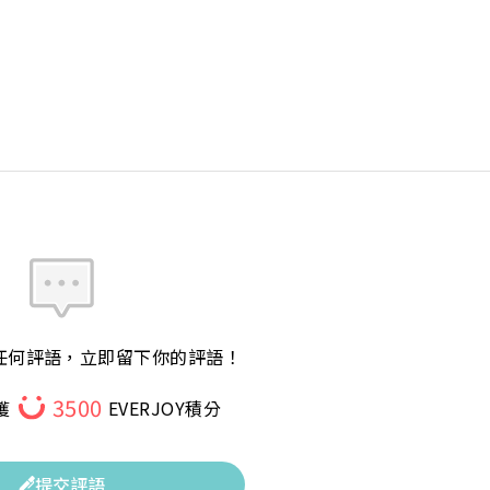
任何評語，立即留下你的評語！
3500
獲
EVERJOY積分
提交評語