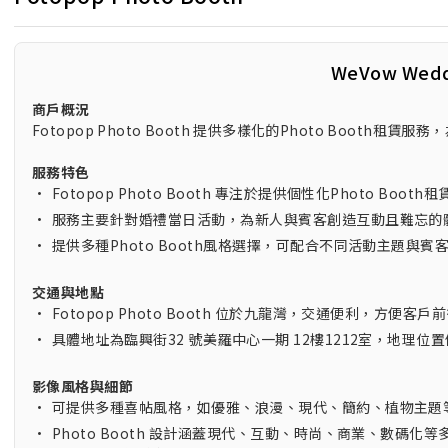
WeVow Wed
商戶概況
Fotopop Photo Booth 提供多樣化的Photo Boo
服務特色
•
Fotopop Photo Booth 專注於提供個性化Photo Bo
•
服務主要針對婚禮當日活動，為新人與賓客創造互動且難忘的
•
提供多種Photo Booth風格選擇，可配合不同活動主題與賓
交通與地點
•
Fotopop Photo Booth 位於九龍灣，交通便利，方便客
•
具體地址為臨興街32 號美羅中心一期 12樓1212室，地理位
影像風格與細節
•
可提供多種喜帖風格，如優雅、浪漫、現代、簡約、植物主題
•
Photo Booth 設計涵蓋現代、互動、時尚、商業、數