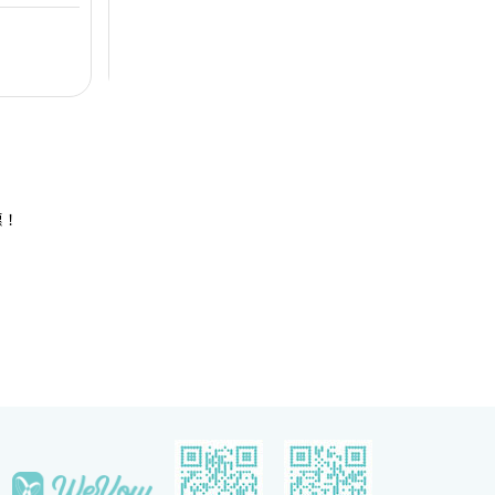
設備。喜宴堂
人打造完美無瑕的優雅婚宴。全新裝修的高樓底無柱
海
優質婚禮商戶
無柱式
高樓底
中
適合舉行華麗
式宴會廳以淺灰色、大地色及古銅色為主調，天花懸
核
善場地，可以
吊的螺旋形Swarovski LED水晶吊燈，氣派不凡；宴
宴
$12,888
每席港幣
起
每
證婚派對。酒
會廳配備了最先進的設備如內置LED 幕牆、液晶投
性
人及賓客留下
影機和屏幕，是優雅浪漫囍宴的理想場地；而小巧雅
（
致的唐廳、採自然光的宋廳及明廳以及其他靈巧高雅
然
的宴會場地，即可舉辦私人雅致的輕婚宴或浪漫溫馨
酒
的證婚典禮，迎合不同準新人的需要。 酒店的囍宴
參
菜譜均由屢獲殊榮、連續17年獲米芝蓮推薦及連續7
年獲黑珍珠一鑽殊榮的天寶閣團隊主理，為婚宴匠心
打造賞心悅味美饌。 香港喜來登酒店細意殷勤的宴
惠！
會團隊，每年籌辦逾百場的大小婚宴筵席，為準新人
締造非凡婚宴。酒店更設婚宴禮賓司，專門於大日子
當日緊隨準新人左右，協調婚宴間的繁瑣細節，確保
婚宴節奏順利流暢。