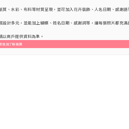
紙質、水彩、布料等材質呈現，並可加入花卉裝飾、人名日期、感謝語
框設計多元，並能加上蝴蝶、姓名日期、感謝詞等，讓每張照片都充滿
，請以商戶提供資料為準。
即查詢了解報價
。