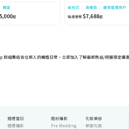
專業團隊會為您攜手實現夢想婚禮。
境寬敞，且備有LED幕牆、燈光及影音
晚宴
無柱式
高樓底
優質婚禮商戶
最多可筵開40席，更配有水晶吊燈，
婚禮。另外，空中花園深心薈是毛孩友
5,000
$7,688
起
每席港幣
起
飽覽獅子山景致，適合舉行戶外婚禮或
店專業的宴會團隊提供貼心服務，讓新
浪漫美好回憶。
sApp 群組集結各位新人的備婚日常，立即加入了解最新熱話/把握限定優
婚禮當日
婚紗攝影
化妝美容
婚禮攝影
Pre Wedding
新娘化妝