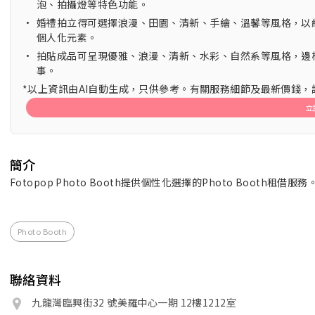
泡、拍攝燈等特色功能。
•
婚禮拍立得可選擇浪漫、田園、清新、手繪、溫馨等風格，以
個人化元素。
•
拍貼成品可呈現優雅、浪漫、清新、水彩、自然系等風格，邊
事。
*以上資訊由AI自動生成，只供參考。有關服務細節及最新價錢
立
簡介
Fotopop Photo Booth提供個性化選擇的Photo Booth租借服務
Photo Booth
聯絡資料
九龍灣臨興街32 號美羅中心一期 12樓1212室