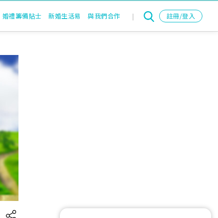
婚禮籌備貼士
新婚生活易
與我們合作
|
註冊/登入