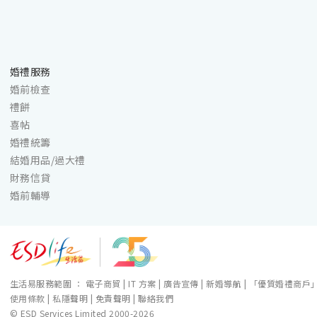
婚禮服務
婚前檢查
禮餅
喜帖
婚禮統籌
結婚用品/過大禮
財務信貸
婚前輔導
生活易服務範圍 ：
電子商貿
|
IT 方案
|
廣告宣傳
|
新婚導航
|
「優質婚禮商戶
使用條款
|
私隱聲明
|
免責聲明
|
聯絡我們
© ESD Services Limited 2000-2026