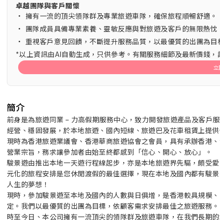
卓越團隊與客戶關懷
•
擁有一流的頂尖領隊群及專業旅遊車隊，確保旅程順暢舒適。
•
團隊成員具備專業素養、靈敏反應與對旅遊及客戶的無限熱忱
•
重視客戶意見回饋，不斷提升服務品質，以最優質的出團為目
*以上資訊由AI自動生成，只供參考。有關服務細節及最新價錢
立
簡介
前身是為旅遊同業 – 力高假期服務中心，致力開發旅遊產品及客戶
經營、穩固發展，於本地旅遊、國內短線、旅遊巴及花車租賃上提供
現時為香港旅遊業議會、香港華商旅遊協會之會員，具有承辦香港、
營業宗旨，務求讓參加者由始至終都感到「信心、開心、放心」。
駿景遊由推出本地一天遊行程線起步，亦是本地旅遊界先驅，頗受愛
元化的旅程安排是您休閒渡假的最佳選擇，現在本地及國內都有駿景
人生的夢想！
現時，參加駿景遊至本地及國內的人數與日俱增，是香港較具規模、
定。我們以最優質的出團為目標，依顧客需求安排最佳之旅遊服務。
時至今日、本公司擁有一流頂尖的領隊群及旅遊車隊，在我們長期的