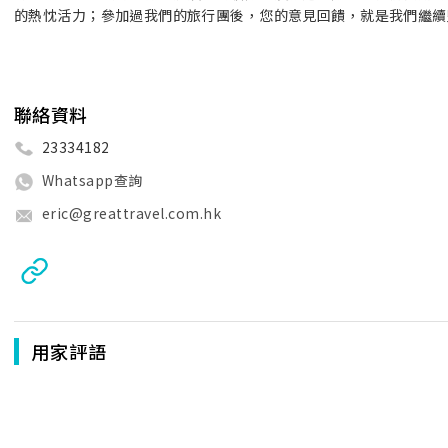
的熱忱活力；參加過我們的旅行團後，您的意見回饋，就是我們繼續堅
聯絡資料
23334182
Whatsapp查詢
eric@greattravel.com.hk
用家評語