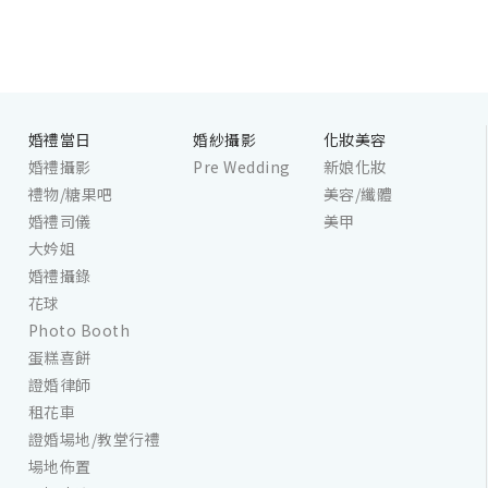
婚禮當日
婚紗攝影
化妝美容
婚禮攝影
Pre Wedding
新娘化妝
禮物/糖果吧
美容/纖體
婚禮司儀
美甲
大妗姐
婚禮攝錄
花球
Photo Booth
蛋糕喜餅
證婚律師
租花車
證婚場地/教堂行禮
場地佈置