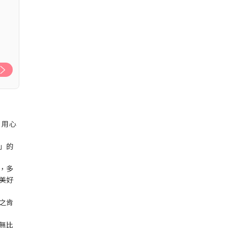
、用心
」的
，多
美好
之肯
無比