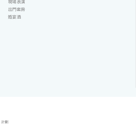
現場表演
出門套房
婚宴酒
」計劃