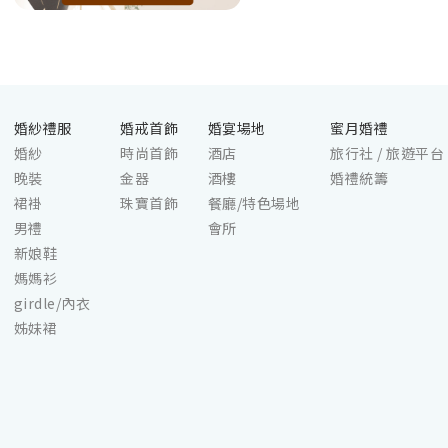
婚紗禮服
婚戒首飾
婚宴場地
蜜月婚禮
婚紗
時尚首飾
酒店
旅行社 / 旅遊平台
晚裝
金器
酒樓
婚禮統籌
裙褂
珠寶首飾
餐廳/特色場地
男禮
會所
新娘鞋
媽媽衫
girdle/內衣
姊妹裙