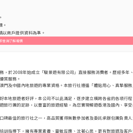
。
標。
，請以商戶提供資料為準。
即查詢了解報價
服務，於2008年始成立「駿景遊有限公司」直接服務消費者。歷經多年
優質服務。
澳門及中國內地旅遊的專業資格。本旅行社遵循「體貼用心、真摯服務
好本地旅遊者好評，本公司不以此滿足，逐步建立橫跨各省的各項行程
遊旅行團的足跡，以豐富的旅遊經驗，為您實現暢遊香港及國內、享受
口碑最佳的旅行社之一，高品質獲得無數參加者及委託承辦包團負責人
培訓指導下，擁有專業素養、靈敏反應、沈著心思，更有對旅遊及客戶