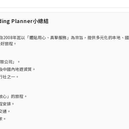
ding Planner小總結
行社，自2008年起以「體貼用心、真摰服務」為宗旨，提供多元化的本地、
美好旅程。
有限公司」。
及中國內地遊資質。
行社之一。
放心」的旅程。
程安排。
交通。
求。