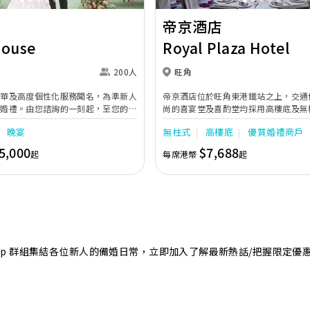
帝京酒店
House
Royal Plaza Hotel
200人
旺角
奢華及高度個性化服務聞名，為準新人
帝京酒店位於旺角東港鐵站之上，交通
的婚禮。由您諮詢的一刻起，至您的大
尚的喜宴堂及喜酌堂均採用高樓底及無
專業團隊會為您攜手實現夢想婚禮。
境寬敞，且備有LED幕牆、燈光及影音
晚宴
無柱式
高樓底
優質婚禮商戶
最多可筵開40席，更配有水晶吊燈，
婚禮。另外，空中花園深心薈是毛孩友
5,000
$7,688
起
每席港幣
起
飽覽獅子山景致，適合舉行戶外婚禮或
店專業的宴會團隊提供貼心服務，讓新
浪漫美好回憶。
sApp 群組集結各位新人的備婚日常，立即加入了解最新熱話/把握限定優