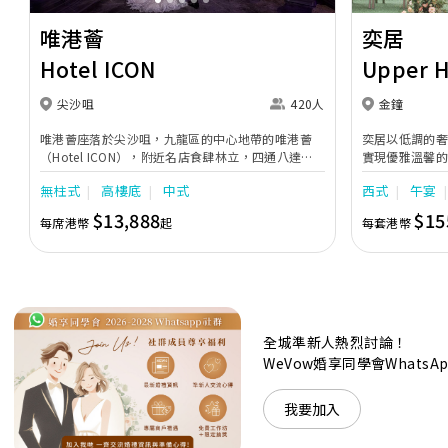
唯港薈
奕居
Hotel ICON
Upper 
尖沙咀
420人
金鐘
唯港薈座落於尖沙咀，九龍區的中心地帶的唯港薈
奕居以低調的
（Hotel ICON），附近名店食肆林立，四通八達，
實現優雅溫馨
充分展現繁華鬧巿中的活力個性，成為一眾準新人舉
日子，我們的
無柱式
高樓底
中式
西式
午宴
辦婚宴的熱門之選。專業團隊由策劃統籌至所有婚宴
每個細節，唯港薈都力臻完美，保證讓您留下獨特的
$13,888
$15
每席港幣
起
每套港幣
醉人回憶。 擁有時尚高樓頂的Silverbox宴會廳，配
置了全套先進的視聽影音及燈光設備配套，並採用極
富現代時尚感的水晶玻璃燈，演繹出與別不同的經典
神韻。不論是憧憬醉人美景餐廳、全新舒適雅緻的
1937私人宴會廳、無柱式瑰麗宴會廳、還是充滿活
力氛圍的自助餐﹔唯港薈（Hotel ICON），多個風
格各異的婚宴場地，都完美切合各準新人的個性及預
全城準新人熱烈討論！
算﹔保證為您打造夢寐以求的特別日子，令賓客永誌
WeVow婚享同學會What
難忘！
我要加入