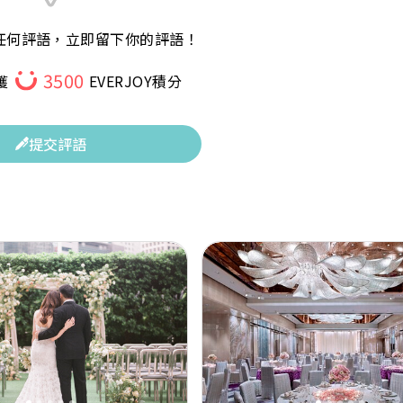
任何評語，立即留下你的評語！
3500
獲
EVERJOY積分
提交評語
Next
Previous