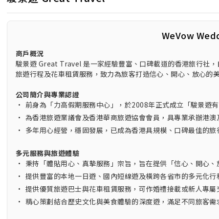
WeVow Wed
商戶概況
駿景遊 Great Travel 是一家經驗豐富、口碑載道的香港旅
旅遊行程及花車租賃服務，致力為旅客打造信心、開心、放心的
公司簡介與專業認證
•
前身為「力高假期服務中心」，於2008年正式成立「駿景遊
•
為香港旅遊業議會及香港華商旅遊協會會員，具專業承辦港澳
•
多年用心經營，穩固發展，已成為香港具規模、口碑最佳的旅
多元服務與旅遊體驗
•
秉持「體貼用心、真摰服務」宗旨，旨在提供「信心、開心、
•
提供豐富的本地一日遊、國內短線遊及橫跨各省市的多元化行
•
提供優質旅遊巴士與花車租賃服務，可作婚禮接載或新人專屬
•
精心策劃結合歷史文化與美食體驗的深度遊，滿足不同旅客需