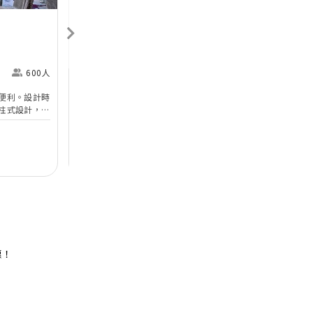
香港喜來登酒店
Sheraton Hong Kong
H
Hotel & Towers
M
600人
尖沙咀
360人
便利。設計時
香港喜來登酒店的無柱式宴會廳及其他婚宴場地已於
於
柱式設計，環
2025年年初全面完成翻新工程，以全新姿態為準新
婚
設備。喜宴堂
人打造完美無瑕的優雅婚宴。全新裝修的高樓底無柱
海
優質婚禮商戶
無柱式
高樓底
中
適合舉行華麗
式宴會廳以淺灰色、大地色及古銅色為主調，天花懸
核
善場地，可以
吊的螺旋形Swarovski LED水晶吊燈，氣派不凡；宴
宴
$12,888
每席港幣
起
每
證婚派對。酒
會廳配備了最先進的設備如內置LED 幕牆、液晶投
性
人及賓客留下
影機和屏幕，是優雅浪漫囍宴的理想場地；而小巧雅
（
致的唐廳、採自然光的宋廳及明廳以及其他靈巧高雅
然
的宴會場地，即可舉辦私人雅致的輕婚宴或浪漫溫馨
酒
的證婚典禮，迎合不同準新人的需要。 酒店的囍宴
參
菜譜均由屢獲殊榮、連續17年獲米芝蓮推薦及連續7
年獲黑珍珠一鑽殊榮的天寶閣團隊主理，為婚宴匠心
打造賞心悅味美饌。 香港喜來登酒店細意殷勤的宴
惠！
會團隊，每年籌辦逾百場的大小婚宴筵席，為準新人
締造非凡婚宴。酒店更設婚宴禮賓司，專門於大日子
當日緊隨準新人左右，協調婚宴間的繁瑣細節，確保
婚宴節奏順利流暢。