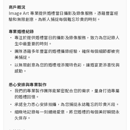
商戶概況
Image Art 專業提供婚禮當日攝影及錄像服務，憑藉豐富經
驗和無限創意，為新人捕捉每個難忘珍貴的時刻。
專業婚禮紀錄
•
專注於提供婚禮當日的攝影及錄像服務，致力為您記錄人
生中最重要的時刻。
•
團隊憑藉多年豐富的婚禮攝錄經驗，確保每個細節都被完
美捕捉。
•
以無限創意為您的婚禮增添獨特色彩，讓婚宴更添喜悅與
感動。
悉心安排與專業製作
•
我們的專業製作團隊能緊密配合您的需求，量身打造專屬
的婚禮回憶。
•
承諾全力悉心安排拍攝，為您捕捉永誌難忘的珍貴片段。
•
細緻地記錄每一刻繾綣愛意，將您婚禮的每個美好瞬間永
久保存。