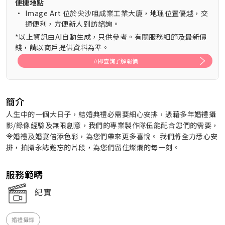
便捷地點
•
Image Art 位於尖沙咀成業工業大廈，地理位置優越，交
通便利，方便新人到訪諮詢。
*以上資訊由AI自動生成，只供參考。有關服務細節及最新價
錢，請以商戶提供資料為準。
立即查詢了解報價
簡介
人生中的一個大日子，結婚典禮必需要細心安排，憑藉多年婚禮攝
影/錄像經驗及無限創意，我們的專業製作隊伍能配合您們的需要，
令婚禮及婚宴倍添色彩，為您們帶來更多喜悅。 我們將全力悉心安
排，拍攝永誌難忘的片段，為您們留住燦爛的每一刻。
服務範疇
紀實
婚禮攝錄