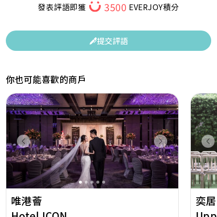
3500
發表評語即獲
EVERJOY積分
提交評語
你也可能喜歡的商戶
Previous
Next
Pr
唯港薈
奕居
Hotel ICON
Upp