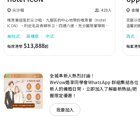
尖沙咀
420人
金鐘
唯港薈座落於尖沙咀，九龍區的中心地帶的唯港薈（Hotel
奕居以
ICON），附近名店食肆林立，四通八達，充分展現繁華鬧巿
溫馨的
中的活力個性，成為一眾準新人舉辦婚宴的熱門之選。專業團
團隊會
無柱式
高樓底
中式
西式
隊由策劃統籌至所有婚宴每個細節，唯港薈都力臻完美，保證
讓您留下獨特的醉人回憶。 擁有時尚高樓頂的Silverbox宴會
$13,888
每席港幣
起
每套港
廳，配置了全套先進的視聽影音及燈光設備配套，並採用極富
現代時尚感的水晶玻璃燈，演繹出與別不同的經典神韻。不論
是憧憬醉人美景餐廳、全新舒適雅緻的1937私人宴會廳、無
柱式瑰麗宴會廳、還是充滿活力氛圍的自助餐﹔唯港薈
（Hotel ICON），多個風格各異的婚宴場地，都完美切合各
全城準新人熱烈討論！
準新人的個性及預算﹔保證為您打造夢寐以求的特別日子，令
賓客永誌難忘！
WeVow婚享同學會WhatsApp 群組集結各位
新人的備婚日常，立即加入了解最新熱話/把
握限定優惠！
我要加入