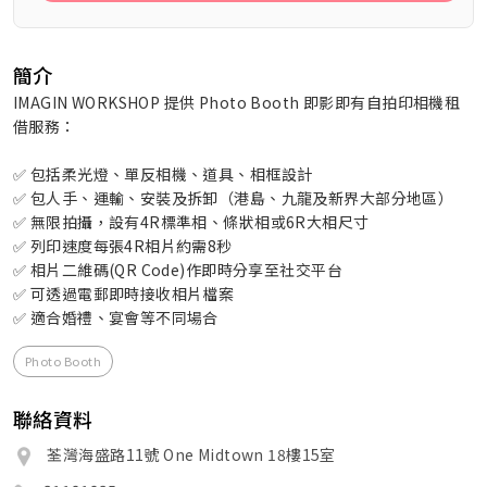
簡介
IMAGIN WORKSHOP 提供 Photo Booth 即影即有自拍印相機租
借服務：
✅ 包括柔光燈、單反相機、道具、相框設計
✅ 包人手、運輸、安裝及拆卸（港島、九龍及新界大部分地區）
✅ 無限拍攝，設有4R標準相、條狀相或6R大相尺寸
✅ 列印速度每張4R相片約需8秒
✅ 相片二維碼(QR Code)作即時分享至社交平台
✅ 可透過電郵即時接收相片檔案
✅ 適合婚禮、宴會等不同場合
Photo Booth
聯絡資料
荃灣海盛路11號 One Midtown 18樓15室