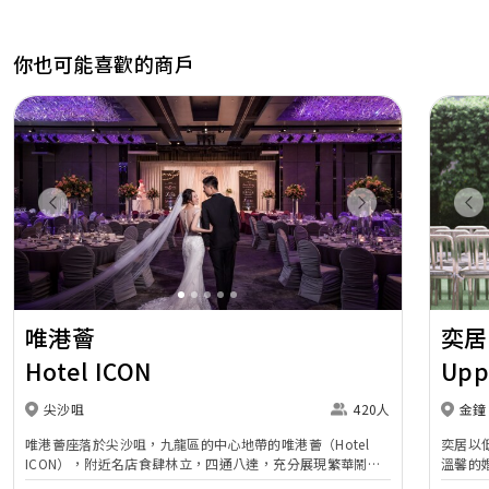
你也可能喜歡的商戶
Previous
Next
Pr
唯港薈
奕居
Hotel ICON
Upp
尖沙咀
420人
金鐘
唯港薈座落於尖沙咀，九龍區的中心地帶的唯港薈（Hotel
奕居以
ICON），附近名店食肆林立，四通八達，充分展現繁華鬧巿
溫馨的
中的活力個性，成為一眾準新人舉辦婚宴的熱門之選。專業團
團隊會