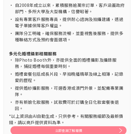
•
自2008年成立以來，累積服務逾萬宗訂單，客戶涵蓋政府
部門、多所大學及大型機構，信譽昭著。
•
設有專業客戶服務專員，提供耐心諮詢及拍攝建議，透過
電子單據保障客戶權益。
•
團隊分工明確，確保服務流暢，並重視售後服務，提供多
種聯絡方式及預約會面選項。
多元化婚禮攝影相關服務
•
除Photo Booth外，亦提供全面的婚禮攝影及攝錄服
務，捕捉婚禮每個重要時刻。
•
婚禮套餐包括成長片段、早拍晚播精華及線上相簿，記錄
愛的歷程。
•
提供婚紗攝影服務，可選香港或澳門外景，並配備專業團
隊。
•
亦有新娘化妝服務，試妝費可於訂購全日化妝套餐後退
回。
*以上資訊由AI自動生成，只供參考。有關服務細節及最新價
錢，請以商戶提供資料為準。
立即查詢了解報價