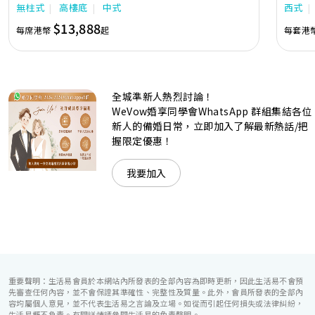
無柱式
高樓底
中式
西式
隊由策劃統籌至所有婚宴每個細節，唯港薈都力臻完美，保證
讓您留下獨特的醉人回憶。 擁有時尚高樓頂的Silverbox宴會
$13,888
每席港幣
起
每套港
廳，配置了全套先進的視聽影音及燈光設備配套，並採用極富
現代時尚感的水晶玻璃燈，演繹出與別不同的經典神韻。不論
是憧憬醉人美景餐廳、全新舒適雅緻的1937私人宴會廳、無
柱式瑰麗宴會廳、還是充滿活力氛圍的自助餐﹔唯港薈
（Hotel ICON），多個風格各異的婚宴場地，都完美切合各
全城準新人熱烈討論！
準新人的個性及預算﹔保證為您打造夢寐以求的特別日子，令
賓客永誌難忘！
WeVow婚享同學會WhatsApp 群組集結各位
新人的備婚日常，立即加入了解最新熱話/把
握限定優惠！
我要加入
重要聲明：生活易會員於本網站內所發表的全部內容為即時更新，因此生活易不會預
先審查任何內容，並不會保證其準確性、完整性及質量。此外，會員所發表的全部內
容均屬個人意見，並不代表生活易之言論及立場。如從而引起任何損失或法律糾紛，
生活易概不負責。有關詳情請參閱生活易的免責聲明。