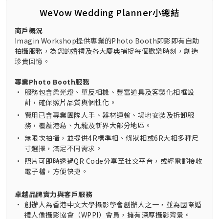
WeVow Wedding Planner小總結
商戶概況
Imagin Workshop提供專業的Photo Booth即影即有自助
拍攝服務，為您的婚禮及各大慶典捕捉每個歡樂時刻，創造
珍貴回憶。
專業Photo Booth服務
•
服務包含柔光燈、單反相機、豐富道具及客製化相框設
計，確保照片品質與個性化。
•
費用已含專業團隊人手、器材運輸、場地安裝及拆卸服
務，覆蓋港島、九龍及新界大部分地區。
•
無限次拍攝，並提供4R標準相、條狀相或6R大相多種尺
寸選擇，滿足不同需求。
•
照片可即時透過QR Code分享至社交平台，或經電郵接收
電子檔，方便快捷。
卓越品牌實力與客戶服務
•
創辦人為香港中文大學攝影學會創辦人之一，並為國際婚
禮人像攝影協會（WPPI）會員，擁有深厚攝影背景。