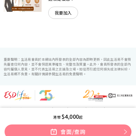
我要加入
重要聲明：生活易會員於本網站內所發表的全部內容為即時更新，因此生活易不會預
先審查任何內容，並不會保證其準確性、完整性及質量。此外，會員所發表的全部內
容均屬個人意見，並不代表生活易之言論及立場。如從而引起任何損失或法律糾紛，
生活易概不負責。有關詳情請參閱生活易的免責聲明。
生活易服務範圍 ：
電子商貿
|
IT 方案
|
廣告宣傳
|
新婚導航
|
$4,000
「優質婚禮商戶」計劃
港幣
起
使用條款
|
私隱聲明
|
免責聲明
|
聯絡我們
© ESD Services Limited 2000-2026
會面/查詢