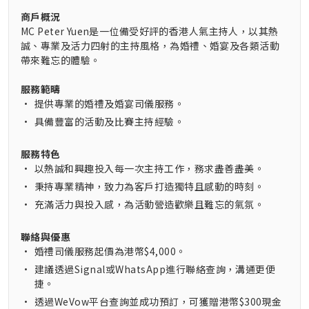
商戶概況
MC Peter Yuen是一位備受好評的香港人氣主持人，以其熱
誠、專業及活力四射的主持風格，為婚禮、婚宴及各類活動
帶來難忘的體驗。
服務範疇
•
提供專業的婚禮及婚宴司儀服務。
•
具備豐富的活動及比賽主持經驗。
服務特色
•
以熱誠和興趣投入每一次主持工作，務求盡善盡美。
•
秉持專業精神，致力為客戶打造獨特且感動的時刻。
•
充滿活力與投入感，為活動營造歡樂且難忘的氣氛。
聯絡與優惠
•
婚禮司儀服務起價為港幣$4,000。
•
建議透過Signal或WhatsApp進行聯絡查詢，溝通更便
捷。
•
透過WeVow平台查詢並成功預訂，可獲贈港幣$300現金