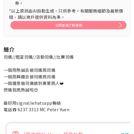
券。
*以上資訊由AI自動生成，只供參考。有關服務細節及最新價
錢，請以商戶提供資料為準。
立即查詢了解報價
簡介
司儀//婚宴司儀//活動司儀//比賽司儀
一個用熱誠去做司儀既司儀
一個用興趣去做司儀既司儀
一個鍾意做司儀做到專業既人❤️
燃燒我既熱誠啦😍
最好用signal/whatsapp聯絡
電話☎️ 6237 3313 MC Peter Yuen