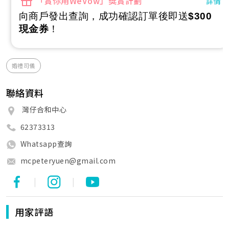
「賞你用WeVow」獎賞計劃
詳情
向商戶發出查詢，成功確認訂單後即送
$300
現金券
！
婚禮司儀
聯絡資料
灣仔合和中心
62373313
Whatsapp查詢
mcpeteryuen@gmail.com
|
|
用家評語