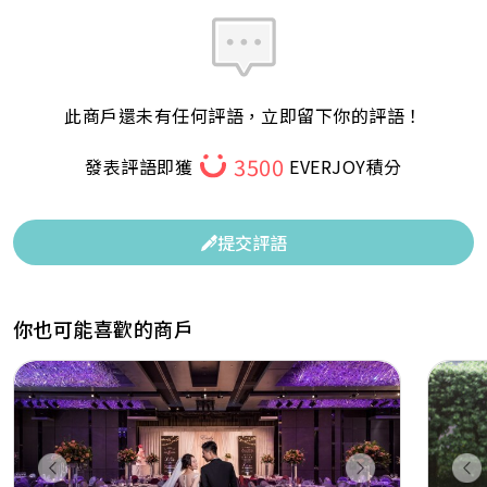
此商戶還未有任何評語，立即留下你的評語！
3500
發表評語即獲
EVERJOY積分
提交評語
你也可能喜歡的商戶
Previous
Next
Pr