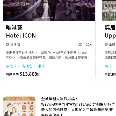
唯港薈
奕居
Hotel ICON
Upp
尖沙咀
420人
金鐘
唯港薈座落於尖沙咀，九龍區的中心地帶的唯港薈（Hotel
奕居以
ICON），附近名店食肆林立，四通八達，充分展現繁華鬧巿
溫馨的
中的活力個性，成為一眾準新人舉辦婚宴的熱門之選。專業團
團隊會
無柱式
高樓底
中式
西式
隊由策劃統籌至所有婚宴每個細節，唯港薈都力臻完美，保證
讓您留下獨特的醉人回憶。 擁有時尚高樓頂的Silverbox宴會
$13,888
每席港幣
起
每套港
廳，配置了全套先進的視聽影音及燈光設備配套，並採用極富
現代時尚感的水晶玻璃燈，演繹出與別不同的經典神韻。不論
是憧憬醉人美景餐廳、全新舒適雅緻的1937私人宴會廳、無
柱式瑰麗宴會廳、還是充滿活力氛圍的自助餐﹔唯港薈
（Hotel ICON），多個風格各異的婚宴場地，都完美切合各
全城準新人熱烈討論！
準新人的個性及預算﹔保證為您打造夢寐以求的特別日子，令
賓客永誌難忘！
WeVow婚享同學會WhatsApp 群組集結各位
新人的備婚日常，立即加入了解最新熱話/把
握限定優惠！