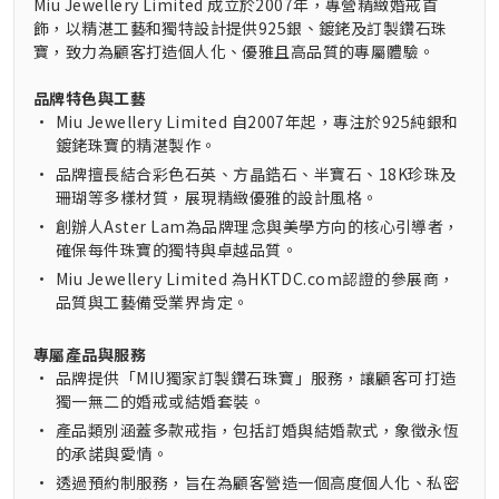
Miu Jewellery Limited 成立於2007年，專營精緻婚戒首
飾，以精湛工藝和獨特設計提供925銀、鍍銠及訂製鑽石珠
寶，致力為顧客打造個人化、優雅且高品質的專屬體驗。
品牌特色與工藝
•
Miu Jewellery Limited 自2007年起，專注於925純銀和
鍍銠珠寶的精湛製作。
•
品牌擅長結合彩色石英、方晶鋯石、半寶石、18K珍珠及
珊瑚等多樣材質，展現精緻優雅的設計風格。
•
創辦人Aster Lam為品牌理念與美學方向的核心引導者，
確保每件珠寶的獨特與卓越品質。
•
Miu Jewellery Limited 為HKTDC.com認證的參展商，
品質與工藝備受業界肯定。
專屬產品與服務
•
品牌提供「MIU獨家訂製鑽石珠寶」服務，讓顧客可打造
獨一無二的婚戒或結婚套裝。
•
產品類別涵蓋多款戒指，包括訂婚與結婚款式，象徵永恆
的承諾與愛情。
•
透過預約制服務，旨在為顧客營造一個高度個人化、私密