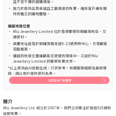
且不受干擾的選購環境。
•
致力於提供品質卓越且工藝精湛的珠寶，確保客戶擁有獨
特而難忘的購物體驗。
優越地理位置
•
Miu Jewellery Limited 位於香港繁華的銅鑼灣地區，交
通便利。
•
具體地址座落於銅鑼灣駱克道9-23號秀明中心，方便顧客
蒞臨鑑賞。
•
優越的地理位置讓顧客在便捷的環境中，沉浸於Miu
Jewellery Limited 的奢華珠寶世界。
*以上資訊由AI自動生成，只供參考。有關服務細節及最新價
錢，請以商戶提供資料為準。
立即查詢了解報價
簡介
Miu Jewellery Ltd. 成立於2007年。我們公司專注於製造925銀和
镀鈀珠寶。