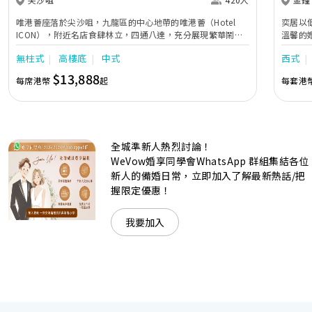
唯港薈座落於尖沙咀，九龍區的中心地帶的唯港薈（Hotel
奕居以
ICON），附近名店食肆林立，四通八達，充分展現繁華鬧巿
溫馨的
中的活力個性，成為一眾準新人舉辦婚宴的熱門之選。專業團
團隊會
無柱式
高樓底
中式
西式
隊由策劃統籌至所有婚宴每個細節，唯港薈都力臻完美，保證
讓您留下獨特的醉人回憶。 擁有時尚高樓頂的Silverbox宴會
$13,888
每席港幣
起
每套港
廳，配置了全套先進的視聽影音及燈光設備配套，並採用極富
現代時尚感的水晶玻璃燈，演繹出與別不同的經典神韻。不論
是憧憬醉人美景餐廳、全新舒適雅緻的1937私人宴會廳、無
柱式瑰麗宴會廳、還是充滿活力氛圍的自助餐﹔唯港薈
（Hotel ICON），多個風格各異的婚宴場地，都完美切合各
全城準新人熱烈討論！
準新人的個性及預算﹔保證為您打造夢寐以求的特別日子，令
賓客永誌難忘！
WeVow婚享同學會WhatsApp 群組集結各位
新人的備婚日常，立即加入了解最新熱話/把
握限定優惠！
我要加入