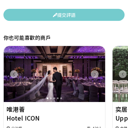
提交評語
你也可能喜歡的商戶
Previous
Next
Pr
唯港薈
奕居
Hotel ICON
Upp
尖沙咀
420人
金鐘