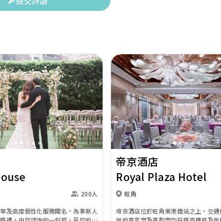
提交評語
Next
Previous
帝京酒店
House
Royal Plaza Hotel
200人
旺角
奢華及高度個性化服務聞名，為準新人
帝京酒店位於旺角東港鐵站之上，交通
的婚禮。由您諮詢的一刻起，至您的大
尚的喜宴堂及喜酌堂均採用高樓底及無