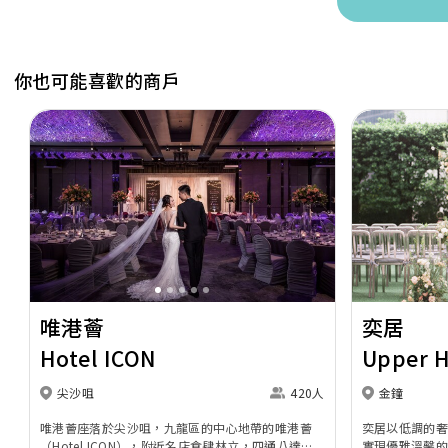
你也可能喜歡的商戶
Previous
Next
Previous
唯港薈
奕居
Hotel ICON
Upper 
尖沙咀
420人
金鐘
唯港薈座落於尖沙咀，九龍區的中心地帶的唯港薈
奕居以低調的
（Hotel ICON），附近名店食肆林立，四通八達，
實現優雅溫馨