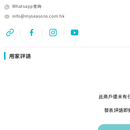
Whatsapp查詢
info@myseasons.com.hk
|
|
|
用家評語
此商戶還未有
發表評語即