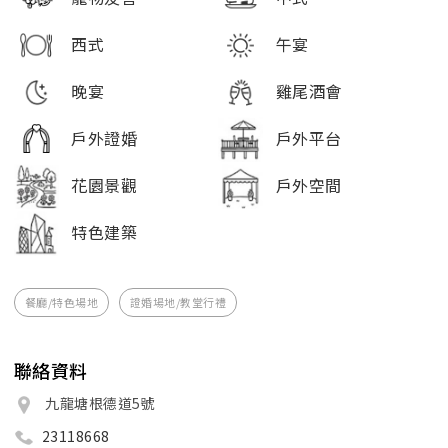
西式
午宴
晚宴
雞尾酒會
戶外證婚
戶外平台
花園景觀
戶外空間
特色建築
餐廳/特色場地
證婚場地/教堂行禮
聯絡資料
九龍塘根德道5號
23118668