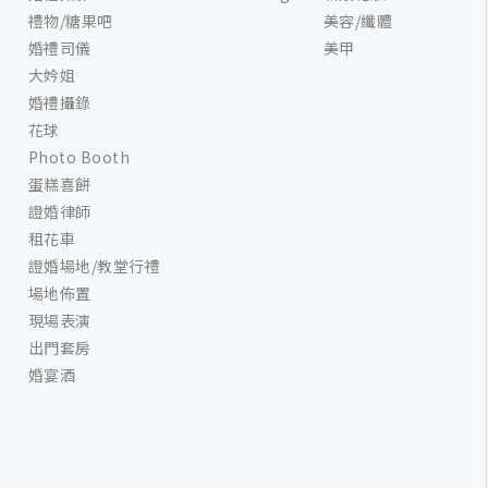
禮物/糖果吧
美容/纖體
婚禮司儀
美甲
大妗姐
婚禮攝錄
花球
Photo Booth
蛋糕喜餅
證婚律師
租花車
證婚場地/教堂行禮
場地佈置
現場表演
出門套房
婚宴酒