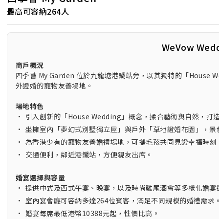
最高可容納264人
WeVow Wed
商戶概況
四季薈 My Garden 位於九龍塘港鐵站旁，以其獨特的「Hou
外證婚的寵物友善場地。
場地特色
•
引入創新的「House Wedding」概念，揉合藝術與自然，
•
坐擁室內「夢幻式別墅獨立屋」與戶外「草地證婚花園」，景
•
為香港少有的寵物友善婚禮場地，可攜毛孩共同見證幸福時刻
•
交通便利，鄰近港鐵站，方便親友出席。
婚宴選擇與容量
•
提供中式及西式午宴、晚宴，以及時尚雞尾酒會等多樣化婚宴
•
室內宴會廳可容納多達264位賓客，滿足不同規模的婚禮需求
•
婚宴每席最低港幣10388元起，性價比高。