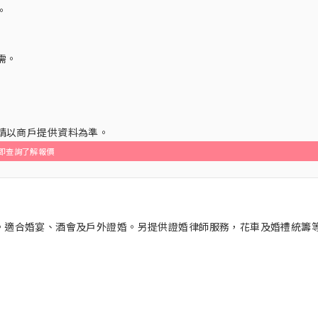
。
需。
，請以商戶提供資料為準。
即查詢了解報價
禮概念。適合婚宴、酒會及戶外證婚。另提供證婚律師服務，花車及婚禮統籌