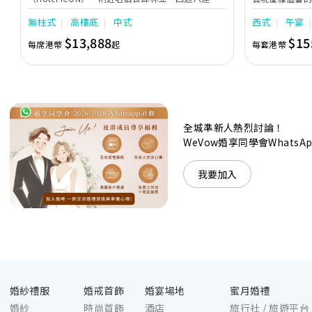
充分展現繁華鬧巿中的活力個性，成為一眾準新人舉
日子，我們的
無柱式
高樓底
中式
西式
午宴
辦婚宴的熱門之選。專業團隊由策劃統籌至所有婚宴
每個細節，唯港薈都力臻完美，保證讓您留下獨特的
$13,888
$15
每席港幣
起
每套港幣
醉人回憶。 擁有時尚高樓頂的Silverbox宴會廳，配
置了全套先進的視聽影音及燈光設備配套，並採用極
富現代時尚感的水晶玻璃燈，演繹出與別不同的經典
神韻。不論是憧憬醉人美景餐廳、全新舒適雅緻的
1937私人宴會廳、無柱式瑰麗宴會廳、還是充滿活
力氛圍的自助餐﹔唯港薈（Hotel ICON），多個風
格各異的婚宴場地，都完美切合各準新人的個性及預
全城準新人熱烈討論！
算﹔保證為您打造夢寐以求的特別日子，令賓客永誌
WeVow婚享同學會What
難忘！
我要加入
婚紗禮服
婚戒首飾
婚宴場地
蜜月婚禮
婚紗
時尚首飾
酒店
旅行社 / 旅遊平台