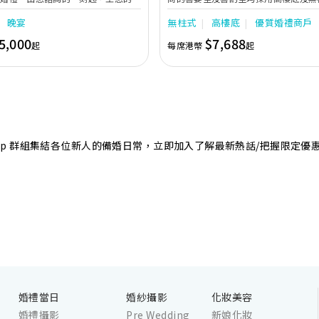
專業團隊會為您攜手實現夢想婚禮。
境寬敞，且備有LED幕牆、燈光及影音
晚宴
無柱式
高樓底
優質婚禮商戶
最多可筵開40席，更配有水晶吊燈，
婚禮。另外，空中花園深心薈是毛孩友
5,000
$7,688
起
每席港幣
起
飽覽獅子山景致，適合舉行戶外婚禮或
店專業的宴會團隊提供貼心服務，讓新
浪漫美好回憶。
sApp 群組集結各位新人的備婚日常，立即加入了解最新熱話/把握限定優
婚禮當日
婚紗攝影
化妝美容
婚禮攝影
Pre Wedding
新娘化妝