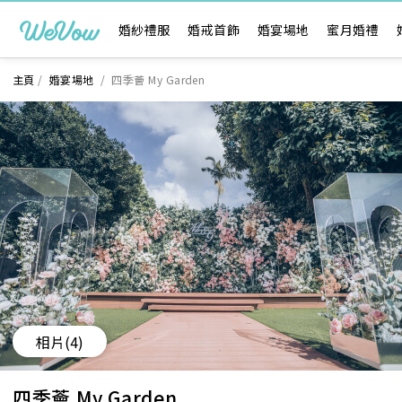
婚紗禮服
婚戒首飾
婚宴場地
蜜月婚禮
主頁
/
婚宴場地
/
四季薈 My Garden
相片
(4)
四季薈 My Garden