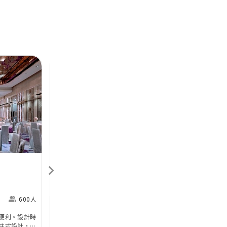
Next
Previous
Next
香港喜來登酒店
Sheraton Hong Kong
H
Hotel & Towers
M
600人
尖沙咀
360人
便利。設計時
香港喜來登酒店的無柱式宴會廳及其他婚宴場地已於
於
柱式設計，環
2025年年初全面完成翻新工程，以全新姿態為準新
婚