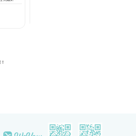
設備。喜宴堂
人打造完美無瑕的優雅婚宴。全新裝修的高樓底無柱
海
優質婚禮商戶
無柱式
高樓底
中
適合舉行華麗
式宴會廳以淺灰色、大地色及古銅色為主調，天花懸
核
善場地，可以
吊的螺旋形Swarovski LED水晶吊燈，氣派不凡；宴
宴
$12,888
每席港幣
起
每
證婚派對。酒
會廳配備了最先進的設備如內置LED 幕牆、液晶投
性
人及賓客留下
影機和屏幕，是優雅浪漫囍宴的理想場地；而小巧雅
（
致的唐廳、採自然光的宋廳及明廳以及其他靈巧高雅
然
的宴會場地，即可舉辦私人雅致的輕婚宴或浪漫溫馨
酒
的證婚典禮，迎合不同準新人的需要。 酒店的囍宴
參
菜譜均由屢獲殊榮、連續17年獲米芝蓮推薦及連續7
年獲黑珍珠一鑽殊榮的天寶閣團隊主理，為婚宴匠心
打造賞心悅味美饌。 香港喜來登酒店細意殷勤的宴
惠！
會團隊，每年籌辦逾百場的大小婚宴筵席，為準新人
締造非凡婚宴。酒店更設婚宴禮賓司，專門於大日子
當日緊隨準新人左右，協調婚宴間的繁瑣細節，確保
婚宴節奏順利流暢。