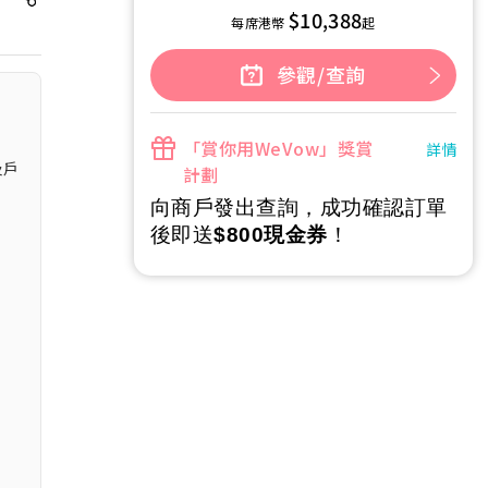
$10,388
每席港幣
起
參觀/查詢
「賞你用WeVow」獎賞
詳情
及戶
計劃
向商戶發出查詢，成功確認訂單
後即送
$800現金券
！