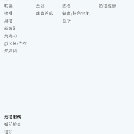
晚裝
金器
酒樓
婚禮統籌
裙褂
珠寶首飾
餐廳/特色場地
男禮
會所
新娘鞋
媽媽衫
girdle/內衣
姊妹裙
婚禮服務
婚前檢查
禮餅