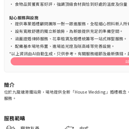
•
食物品質獲賓客好評，強調頂級食材與恰到好處的溫度及份量
貼心服務與設施
•
提供專業婚禮顧問團隊一對一跟進服務，全程細心照料新人所
•
設有寬敞舒適的獨立新娘房，為新娘提供充足的準備空間。
•
涵蓋證婚律師服務、花車租賃及婚禮統籌等一站式嫁娶服務。
•
配備基本場地佈置、進場追光燈及咪高峰等完善設施。
*以上資訊由AI自動生成，只供參考。有關服務細節及最新價錢
立
簡介
位於九龍塘港鐵站旁，場地提供全新「House Wedding」婚
服務。
服務範疇
寵物友善
中式