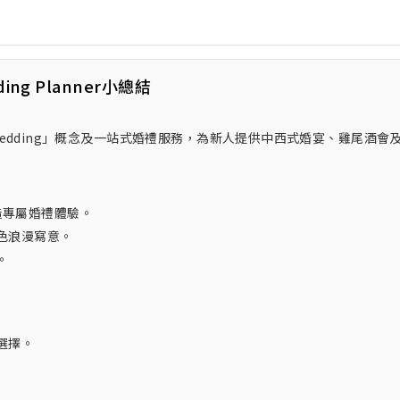
ding Planner小總結
se Wedding」概念及一站式婚禮服務，為新人提供中西式婚宴、雞尾酒會
打造專屬婚禮體驗。
色浪漫寫意。
。
選擇。
。