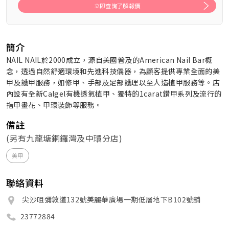
立即查詢了解報價
簡介
NAIL NAIL於2000成立，源自美國普及的American Nail Bar概
念，透過自然舒適環境和先進科技儀器，為顧客提供專業全面的美
甲及護甲服務，如修甲、手部及足部護理以至人造植甲服務等。店
內設有全新Calgel有機透氣植甲、獨特的1carat鑽甲系列及流行的
指甲畫花、甲環裝飾等服務。
備註
(另有九龍塘銅鑼灣及中環分店)
美甲
聯絡資料
尖沙咀彌敦道132號美麗華廣場一期低層地下B102號舖
23772884