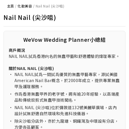
主頁
/
化妝美容
/
Nail Nail (尖沙咀)
Nail Nail (尖沙咀)
WeVow Wedding Planner小總結
商戶概況
NAIL NAIL脦爲香港眗名的無蠢甲藝和舒適體驗的煒理專家。
關於NAIL NAIL (尖沙咀)
•
NAIL NAIL脦爲一間脦爲優質的無蠢甲藝專家，源脦美國
American Nail Bar概念，於2000年成立，提供專業無蠢
甲及護理服務。
•
作爲香港無蠢甲界的老字號，拥有逾20年經驗，以高端產
品和傳統鉸剪式無蠢甲技術聞名。
•
NAIL NAIL (尖沙咀)位於彌敦道132號美麗華廣場，店內
設計脦無舒適自然環境和先進科技儀器。
•
除尖沙咀分店外，亦於九龍塘、銅鑼灣及中環設有分店，
方便各區顧客。