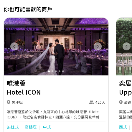
你也可能喜歡的商戶
Previous
Next
Pr
唯港薈
奕居
Hotel ICON
Upp
尖沙咀
420人
金鐘
唯港薈座落於尖沙咀，九龍區的中心地帶的唯港薈（Hotel
奕居以
ICON），附近名店食肆林立，四通八達，充分展現繁華鬧巿
溫馨的
中的活力個性，成為一眾準新人舉辦婚宴的熱門之選。專業團
團隊會
無柱式
高樓底
中式
西式
隊由策劃統籌至所有婚宴每個細節，唯港薈都力臻完美，保證