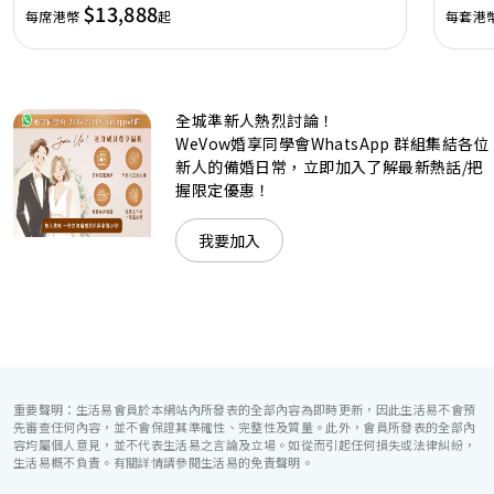
讓您留下獨特的醉人回憶。 擁有時尚高樓頂的Silverbox宴會
$13,888
每席港幣
起
每套港
廳，配置了全套先進的視聽影音及燈光設備配套，並採用極富
現代時尚感的水晶玻璃燈，演繹出與別不同的經典神韻。不論
是憧憬醉人美景餐廳、全新舒適雅緻的1937私人宴會廳、無
柱式瑰麗宴會廳、還是充滿活力氛圍的自助餐﹔唯港薈
（Hotel ICON），多個風格各異的婚宴場地，都完美切合各
全城準新人熱烈討論！
準新人的個性及預算﹔保證為您打造夢寐以求的特別日子，令
賓客永誌難忘！
WeVow婚享同學會WhatsApp 群組集結各位
新人的備婚日常，立即加入了解最新熱話/把
握限定優惠！
我要加入
重要聲明：生活易會員於本網站內所發表的全部內容為即時更新，因此生活易不會預
先審查任何內容，並不會保證其準確性、完整性及質量。此外，會員所發表的全部內
容均屬個人意見，並不代表生活易之言論及立場。如從而引起任何損失或法律糾紛，
生活易概不負責。有關詳情請參閱生活易的免責聲明。