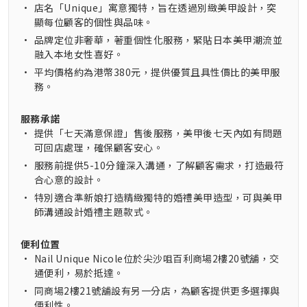
•
店名「Unique」寓意獨特，旨在透過別緻美甲設計，突
顯每位顧客的個性與品味。
•
品牌定位非奢華，著重個性化服務，緊貼日本美甲潮流並
融入本地女性喜好。
•
平均價格約為港幣380元，提供優質且具性價比的美甲服
務。
服務承諾
•
提供「七天滿意保證」售後服務，美甲後七天內如有問題
可回店處理，確保顧客安心。
•
服務前提供5-10分鐘深入溝通，了解顧客需求，打造最符
合心意的設計。
•
特別適合準新娘打造精緻獨特的婚禮美甲造型，可與美甲
師溝通設計婚禮主題款式。
便利位置
•
Nail Unique Nicole位於尖沙咀百利商場2樓20號舖，交
通便利，易於抵達。
•
同商場2樓21號舖設有另一分店，為顧客提供更多選擇與
便利性。