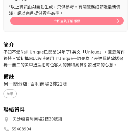
*以上資訊由AI自動生成，只供參考。有關服務細節及最新價
錢，請以商戶提供資料為準。
立即查詢了解報價
簡介
不知不覺Nail Unique已開業14年了! 英文「Unique」，意思解作
獨特。當初構思店名時選用了Unique一詞是為了表達我希望透過
獨一無二的美甲造型把每位客人的獨特氣質引發出來的心意。
備註
另一間分店: 百利商場2樓21號
美甲
聯絡資料
尖沙咀百利商場2樓20號鋪
55468994