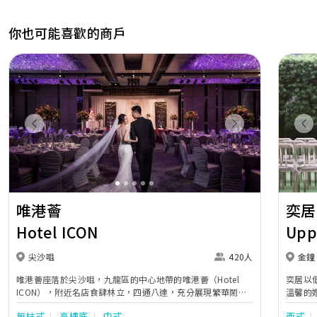
你也可能喜歡的商戶
Previous
Next
Pr
唯港薈
奕居
Hotel ICON
Upp
尖沙咀
420人
金鐘
唯港薈座落於尖沙咀，九龍區的中心地帶的唯港薈（Hotel
奕居以
ICON），附近名店食肆林立，四通八達，充分展現繁華鬧巿
溫馨的
中的活力個性，成為一眾準新人舉辦婚宴的熱門之選。專業團
團隊會
無柱式
高樓底
中式
西式