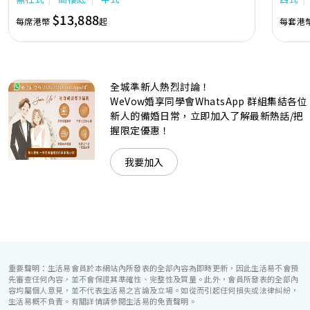
隊由策劃統籌至所有婚宴每個細節，唯港薈都力臻完美，保證
讓您留下獨特的醉人回憶。 擁有時尚高樓頂的Silverbox宴會
$13,888
每席港幣
起
每套港
廳，配置了全套先進的視聽影音及燈光設備配套，並採用極富
現代時尚感的水晶玻璃燈，演繹出與別不同的經典神韻。不論
是憧憬醉人美景餐廳、全新舒適雅緻的1937私人宴會廳、無
柱式瑰麗宴會廳、還是充滿活力氛圍的自助餐﹔唯港薈
（Hotel ICON），多個風格各異的婚宴場地，都完美切合各
全城準新人熱烈討論！
準新人的個性及預算﹔保證為您打造夢寐以求的特別日子，令
賓客永誌難忘！
WeVow婚享同學會WhatsApp 群組集結各位
新人的備婚日常，立即加入了解最新熱話/把
握限定優惠！
我要加入
重要聲明：生活易會員於本網站內所發表的全部內容為即時更新，因此生活易不會預
先審查任何內容，並不會保證其準確性、完整性及質量。此外，會員所發表的全部內
容均屬個人意見，並不代表生活易之言論及立場。如從而引起任何損失或法律糾紛，
生活易概不負責。有關詳情請參閱生活易的免責聲明。