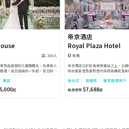
Next
Previous
帝京酒店
House
Royal Plaza Hotel
200人
旺角
奢華及高度個性化服務聞名，為準新人
帝京酒店位於旺角東港鐵站之上，交通
的婚禮。由您諮詢的一刻起，至您的大
尚的喜宴堂及喜酌堂均採用高樓底及無
專業團隊會為您攜手實現夢想婚禮。
境寬敞，且備有LED幕牆、燈光及影音
晚宴
無柱式
高樓底
優質婚禮商戶
最多可筵開40席，更配有水晶吊燈，
婚禮。另外，空中花園深心薈是毛孩友
5,000
$7,688
起
每席港幣
起
飽覽獅子山景致，適合舉行戶外婚禮或
店專業的宴會團隊提供貼心服務，讓新
浪漫美好回憶。