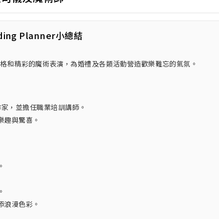
ding Planner小總結
趣的風格和精彩的魔術表演，為婚禮及各類活動營造歡樂難忘的氣氛。
欄作家，並擔任職業培訓講師。
樂趣與驚喜。
。
。
添浪漫色彩。