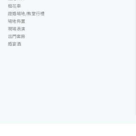
租花車
證婚場地/教堂行禮
場地佈置
現場表演
出門套房
婚宴酒