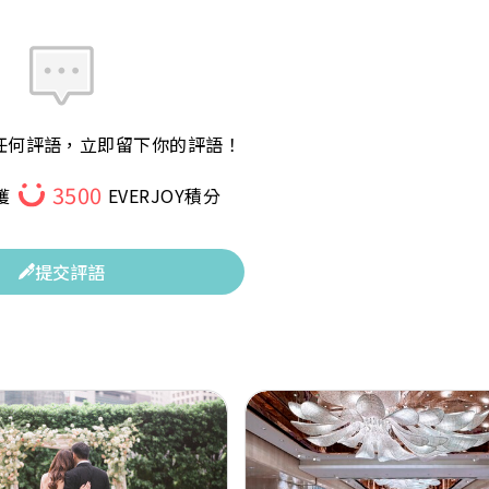
任何評語，立即留下你的評語！
3500
獲
EVERJOY積分
提交評語