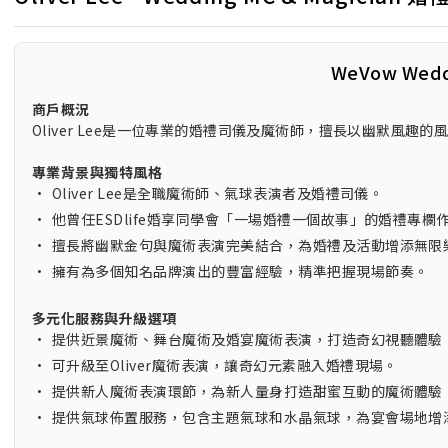
WeVow Wed
商戶概況
Oliver Lee是一位專業的婚禮司儀及魔術師，擅長以幽默風
專業背景與獨特風格
•
Oliver Lee是全職魔術師、氣球表演者及婚禮司儀。
•
他曾任ESDlife婚享同學會「一場婚禮一個故事」的婚禮專
•
擅長將幽默金句與魔術表演完美結合，為婚禮及活動增添無限
•
擁有為多個知名品牌演出的豐富經驗，精準把握現場節奏。
多元化服務與升級選項
•
提供近景魔術、舞台魔術及婚宴魔術表演，打造奇幻視聽體驗
•
可升級至Oliver魔術表演，讓奇幻元素融入婚禮現場。
•
提供新人魔術表演環節，為新人量身打造甜蜜互動的魔術體驗
•
提供氣球佈置服務，包含主題氣球和水晶氣球，為宴會場地增