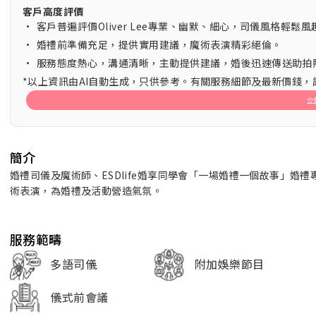
客戶高度評價
•
客戶普遍評價Oliver Lee專業、幽默、細心，司儀風格輕
•
婚禮前準備充足，提供實用建議，魔術表演精彩絕倫。
•
服務態度熱心，溝通清晰，主動提供建議，婚後迅速傳送助拍
*以上資訊由AI自動生成，只供參考。有關服務細節及最新價錢
立
簡介
婚禮司儀及魔術師、ESDlife婚享同學會「一場婚禮一個故事」
術表演，為婚禮及活動營造氣氛。
服務範疇
多語司儀
附加娛樂節目
儀式前會議