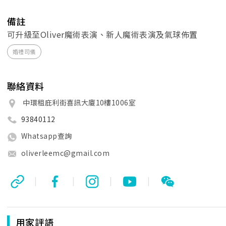
備註
可升級至Oliver魔術表演、新人魔術表演及氣球佈置
婚禮司儀
聯絡資料
中環租庇利街喜訊大廈10樓1006室
93840112
Whatsapp查詢
oliverleemc@gmail.com
|
|
|
|
用家評語