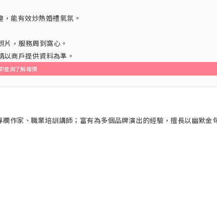
鬆風趣，能有效炒熱婚禮氣氛。
照片，服務周到窩心。
，請以商戶提供資料為準。
即查詢了解報價
婚禮專欄作家、職業培訓講師；富有為多個品牌演出的經驗，擅長以幽默金