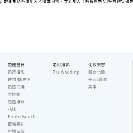
sApp 群組集結各位新人的備婚日常，立即加入了解最新熱話/把握限定優
婚禮當日
婚紗攝影
化妝美容
婚禮攝影
Pre Wedding
新娘化妝
禮物/糖果吧
美容/纖體
婚禮司儀
美甲
大妗姐
婚禮攝錄
花球
Photo Booth
蛋糕喜餅
證婚律師