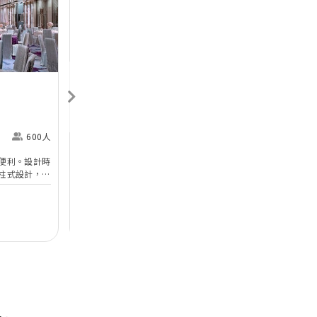
Next
Previous
Next
香港喜來登酒店
Sheraton Hong Kong
H
Hotel & Towers
M
600人
尖沙咀
360人
便利。設計時
香港喜來登酒店的無柱式宴會廳及其他婚宴場地已於
於
柱式設計，環
2025年年初全面完成翻新工程，以全新姿態為準新
婚
設備。喜宴堂
人打造完美無瑕的優雅婚宴。全新裝修的高樓底無柱
海
優質婚禮商戶
無柱式
高樓底
中
適合舉行華麗
式宴會廳以淺灰色、大地色及古銅色為主調，天花懸
核
善場地，可以
吊的螺旋形Swarovski LED水晶吊燈，氣派不凡；宴
宴
$12,888
每席港幣
起
每
證婚派對。酒
會廳配備了最先進的設備如內置LED 幕牆、液晶投
性
人及賓客留下
影機和屏幕，是優雅浪漫囍宴的理想場地；而小巧雅
（
致的唐廳、採自然光的宋廳及明廳以及其他靈巧高雅
然
的宴會場地，即可舉辦私人雅致的輕婚宴或浪漫溫馨
酒
的證婚典禮，迎合不同準新人的需要。 酒店的囍宴
參
菜譜均由屢獲殊榮、連續17年獲米芝蓮推薦及連續7
年獲黑珍珠一鑽殊榮的天寶閣團隊主理，為婚宴匠心
打造賞心悅味美饌。 香港喜來登酒店細意殷勤的宴