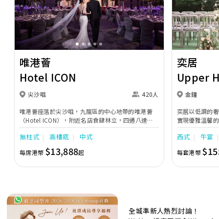
Previous
Next
Previous
唯港薈
奕居
Hotel ICON
Upper 
尖沙咀
420人
金鐘
唯港薈座落於尖沙咀，九龍區的中心地帶的唯港薈
奕居以低調的
（Hotel ICON），附近名店食肆林立，四通八達，
實現優雅溫馨
充分展現繁華鬧巿中的活力個性，成為一眾準新人舉
日子，我們的
無柱式
高樓底
中式
西式
午宴
辦婚宴的熱門之選。專業團隊由策劃統籌至所有婚宴
每個細節，唯港薈都力臻完美，保證讓您留下獨特的
$13,888
$15
每席港幣
起
每套港幣
醉人回憶。 擁有時尚高樓頂的Silverbox宴會廳，配
置了全套先進的視聽影音及燈光設備配套，並採用極
富現代時尚感的水晶玻璃燈，演繹出與別不同的經典
神韻。不論是憧憬醉人美景餐廳、全新舒適雅緻的
1937私人宴會廳、無柱式瑰麗宴會廳、還是充滿活
力氛圍的自助餐﹔唯港薈（Hotel ICON），多個風
格各異的婚宴場地，都完美切合各準新人的個性及預
全城準新人熱烈討論！
算﹔保證為您打造夢寐以求的特別日子，令賓客永誌