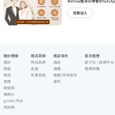
WeVow婚享同學會What
難忘！
我要加入
婚紗禮服
婚戒首飾
婚宴場地
蜜月婚禮
婚紗
時尚首飾
酒店
旅行社 / 旅遊平台
晚裝
金器
酒樓
婚禮統籌
裙褂
珠寶首飾
餐廳/特色場地
男禮
會所
新娘鞋
媽媽衫
girdle/內衣
姊妹裙