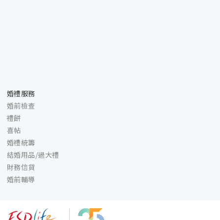
婚禮服務
婚前檢查
禮餅
喜帖
婚禮統籌
結婚用品/過大禮
財務信貸
婚前輔導