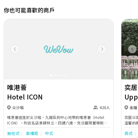
你也可能喜歡的商戶
Previous
Next
Pr
唯港薈
奕居
Hotel ICON
Upp
尖沙咀
420人
金鐘
唯港薈座落於尖沙咀，九龍區的中心地帶的唯港薈（Hotel
奕居以
ICON），附近名店食肆林立，四通八達，充分展現繁華鬧巿
溫馨的
中的活力個性，成為一眾準新人舉辦婚宴的熱門之選。專業團
團隊會
無柱式
高樓底
中式
西式
隊由策劃統籌至所有婚宴每個細節，唯港薈都力臻完美，保證