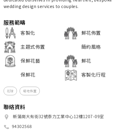
wedding design services to couples.
服務範疇
客製化
鮮花佈置
主題式佈置
簡約風格
保鮮花藝
鮮花
保鮮花
客製化行程
花球
場地佈置
聯絡資料
新蒲崗大有街32號泰力工業中心12樓1207-09室
94302568