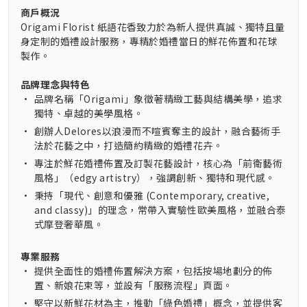
商戶概況
Origami Florist 紙語花香致力於為新人提供真誠、獨特且量
身定制的婚禮設計服務，專精於婚禮當日的鮮花佈置和花球
製作。
品牌理念與特色
•
品牌名稱「Origami」象徵著精緻工藝與結構美學，追求
獨特、卓越的美學風格。
•
創辦人Delores以浪漫而不喧賓奪主的設計，融合藝術手
法於花藝之中，打造簡約精緻的婚禮花卉。
•
專注於鮮花婚禮佈置及訂製花藝設計，核心為「前衛藝術
風格」（edgy artistry），強調創新、獨特和現代感。
•
秉持「現代、創意和優雅 (Contemporary, creative,
and classy)」的理念，常帶入實驗性歐美風格，並融合泰
式摩登奢華風。
專業服務
•
提供全面性的婚禮佈置解決方案，包括按場地劃分的佈
置、新娘花束等，並設有「服務流程」頁面。
•
堅守以新鮮花材為主，推動「綠色婚禮」概念，並提供客