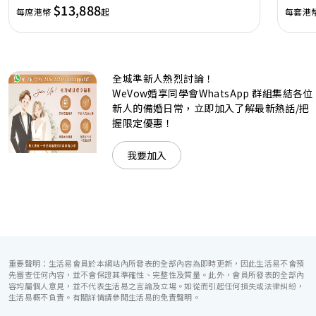
讓您留下獨特的醉人回憶。 擁有時尚高樓頂的Silverbox宴會
$13,888
每席港幣
起
每套港
廳，配置了全套先進的視聽影音及燈光設備配套，並採用極富
現代時尚感的水晶玻璃燈，演繹出與別不同的經典神韻。不論
是憧憬醉人美景餐廳、全新舒適雅緻的1937私人宴會廳、無
柱式瑰麗宴會廳、還是充滿活力氛圍的自助餐﹔唯港薈
（Hotel ICON），多個風格各異的婚宴場地，都完美切合各
全城準新人熱烈討論！
準新人的個性及預算﹔保證為您打造夢寐以求的特別日子，令
賓客永誌難忘！
WeVow婚享同學會WhatsApp 群組集結各位
新人的備婚日常，立即加入了解最新熱話/把
握限定優惠！
我要加入
重要聲明：生活易會員於本網站內所發表的全部內容為即時更新，因此生活易不會預
先審查任何內容，並不會保證其準確性、完整性及質量。此外，會員所發表的全部內
容均屬個人意見，並不代表生活易之言論及立場。如從而引起任何損失或法律糾紛，
生活易概不負責。有關詳情請參閱生活易的免責聲明。