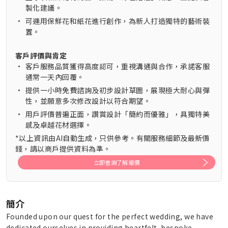
製化建議。
•
可運用保鮮花和紙花進行創作，為新人打造獨特的藝術裝
置。
客戶評價與肯定
•
客戶服務品質獲得高度認可，重視溝通與合作，承諾客服
通常一天內回覆。
•
提供一小時免費諮詢及初步設計草圖，展現極大耐心與彈
性，並願意多次修改設計以符合期望。
•
用戶評價普遍正面，讚賞設計「簡約而優雅」，具獨特美
感及卓越花材選擇。
*以上資訊由AI自動生成，只供參考。有關服務細節及最新價
錢，請以商戶提供資料為準。
立即查詢了解報價
簡介
Founded upon our quest for the perfect wedding, we have
dedicated ourselves in providing heartfelt, bespoke