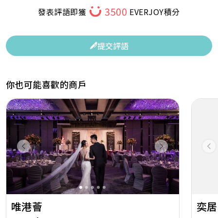
3500
發表評語即獲
EVERJOY積分
提交評語
你也可能喜歡的商戶
Previous
Next
Pr
唯港薈
奕居