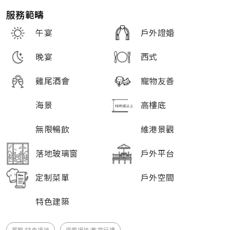
服務範疇
午宴
戶外證婚
晚宴
西式
雞尾酒會
寵物友善
海景
高樓底
無限暢飲
維港景觀
落地玻璃窗
戶外平台
定制菜單
戶外空間
特色建築
餐廳/特色場地
證婚場地/教堂行禮