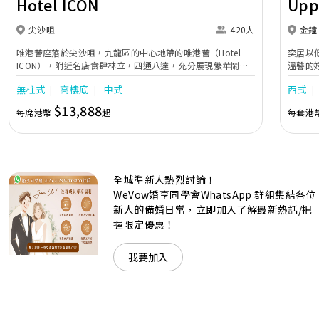
Hotel ICON
Upp
尖沙咀
420人
金鐘
唯港薈座落於尖沙咀，九龍區的中心地帶的唯港薈（Hotel
奕居以
ICON），附近名店食肆林立，四通八達，充分展現繁華鬧巿
溫馨的
中的活力個性，成為一眾準新人舉辦婚宴的熱門之選。專業團
團隊會
無柱式
高樓底
中式
西式
隊由策劃統籌至所有婚宴每個細節，唯港薈都力臻完美，保證
讓您留下獨特的醉人回憶。 擁有時尚高樓頂的Silverbox宴會
$13,888
每席港幣
起
每套港
廳，配置了全套先進的視聽影音及燈光設備配套，並採用極富
現代時尚感的水晶玻璃燈，演繹出與別不同的經典神韻。不論
是憧憬醉人美景餐廳、全新舒適雅緻的1937私人宴會廳、無
柱式瑰麗宴會廳、還是充滿活力氛圍的自助餐﹔唯港薈
（Hotel ICON），多個風格各異的婚宴場地，都完美切合各
全城準新人熱烈討論！
準新人的個性及預算﹔保證為您打造夢寐以求的特別日子，令
賓客永誌難忘！
WeVow婚享同學會WhatsApp 群組集結各位
新人的備婚日常，立即加入了解最新熱話/把
握限定優惠！
我要加入