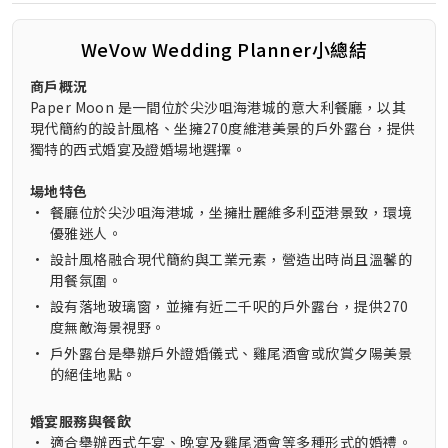
WeVow Wedding Planner小總結
商戶概況
Paper Moon 是一間位於尖沙咀海港城的意大利餐廳，以其
現代簡約的設計風格、坐擁270度維港美景的戶外露台，提供
獨特的西式婚宴及證婚場地選擇。
場地特色
•
餐廳位於尖沙咀海港城，坐擁壯麗維多利亞港景致，環境
優雅迷人。
•
設計風格融合現代簡約與工業元素，營造出時尚且溫馨的
用餐氛圍。
•
設有落地玻璃窗，並擁有近二千呎的戶外露台，提供270
度無敵海景視野。
•
戶外露台是舉辦戶外證婚儀式、雞尾酒會或欣賞夕陽美景
的絕佳地點。
婚宴服務與餐飲
•
適合舉辦西式午宴、晚宴及雞尾酒會等多種形式的婚禮。