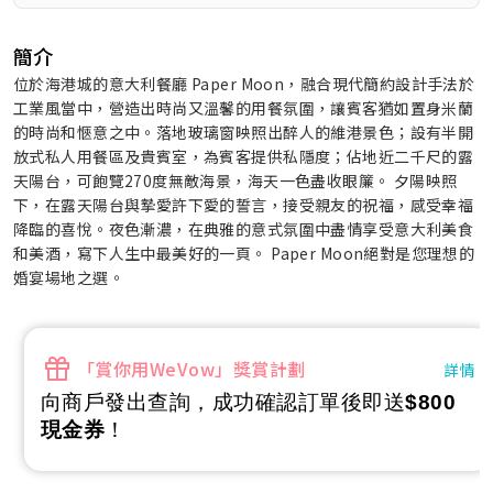
簡介
位於海港城的意大利餐廳 Paper Moon，融合現代簡約設計手法於
工業風當中，營造出時尚又溫馨的用餐氛圍，讓賓客猶如置身米蘭
的時尚和愜意之中。落地玻璃窗映照出醉人的維港景色；設有半開
放式私人用餐區及貴賓室，為賓客提供私隱度；佔地近二千尺的露
天陽台，可飽覽270度無敵海景，海天一色盡收眼簾。 夕陽映照
下，在露天陽台與摯愛許下愛的誓言，接受親友的祝福，感受幸福
降臨的喜悅。夜色漸濃，在典雅的意式氛圍中盡情享受意大利美食
和美酒，寫下人生中最美好的一頁。 Paper Moon絕對是您理想的
婚宴場地之選。
「賞你用WeVow」獎賞計劃
詳情
向商戶發出查詢，成功確認訂單後即送
$800
現金券
！