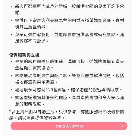
•
新人可選擇室內或戶外證婚，於維港夕陽的見證下許下承
諾。
•
提供以正宗意大利美饌為主的四或五道菜婚宴套餐，食材
優質且擺盤精緻。
•
菜單可彈性客製化，並能應要求提供素食或幼兒餐點，滿
足賓客不同需求。
優質服務與支援
•
專業的服務團隊反應迅速，溝通流暢，從婚禮籌備到當天
全程提供實質協助。
•
團隊展現高度彈性與配合度，樂意聆聽並解決問題，包括
場地佈置與菜單調整。
•
場地最多可容納120位賓客，確保婚禮的親密與精緻感。
•
賓客普遍讚揚其優美的環境、高質素的食物和令人安心滿
意的服務態度。
*以上資訊由AI自動生成，只供參考。有關服務細節及最新價
錢，請以商戶提供資料為準。
立即查詢了解報價