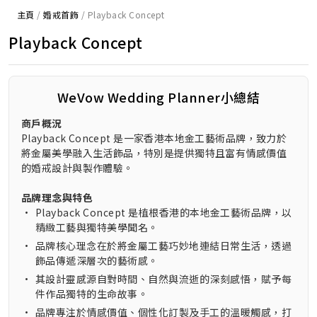
主頁
/
婚戒首飾
/
Playback Concept
Playback Concept
WeVow Wedding Planner小總結
商戶概況
Playback Concept 是一家香港本地金工藝術品牌，致力於
將金屬美學融入生活飾品，特別是提供獨特且富有情感價值
的婚戒設計與製作體驗。
品牌理念與特色
•
Playback Concept 是植根香港的本地金工藝術品牌，以
精緻工藝與獨特美學聞名。
•
品牌核心理念在於將金屬工藝巧妙地連結日常生活，透過
飾品傳遞深層次的藝術感。
•
其設計靈感源自對時間、自然與流逝的深刻感悟，賦予每
件作品獨特的生命故事。
•
品牌專注於情感價值、個性化訂製及手工的溫暖觸感，打