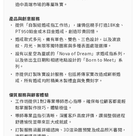
造中高端市場的專屬珠寶。
產品與創意服務
•
提供「自製結婚戒指工作坊」，讓情侶親手打造18K金、
PT950鉑金或木目金婚戒，創造珍貴回憶。
•
婚戒款式多元，備有單色、雙色、三色設計，以及波浪
紋、月光、無限等獨特圖案與多種表面處理選擇。
•
設有以星空為靈感的「Nova of Dream」求婚戒指系列，
以及依出生日期和相遇地點設計的「Born to Meet」系
列。
•
亦提供訂製珠寶設計服務，包括將傳家寶改造成嶄新婚
戒，所有婚戒均附精美木製禮盒與免費刻字。
優質服務與顧客體驗
•
工作坊提供1對2專業導師悉心指導，確保每位顧客都能輕
鬆掌握製作技巧，體驗極佳。
•
導師專業且指引清晰，深獲客戶高度評價，讚揚整個過程
舒適愉悅並帶來巨大成就感。
•
訂製服務涵蓋詳細諮詢、3D渲染圖預覽及成品照片審閱，