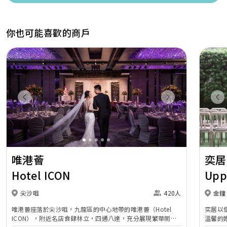
你也可能喜歡的商戶
Previous
Next
Pr
唯港薈
奕居
Hotel ICON
Upp
尖沙咀
420人
金鐘
唯港薈座落於尖沙咀，九龍區的中心地帶的唯港薈（Hotel
奕居以
ICON），附近名店食肆林立，四通八達，充分展現繁華鬧巿
溫馨的