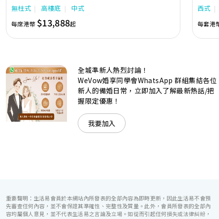
中的活力個性，成為一眾準新人舉辦婚宴的熱門之選。專業團
團隊會
無柱式
高樓底
中式
西式
隊由策劃統籌至所有婚宴每個細節，唯港薈都力臻完美，保證
讓您留下獨特的醉人回憶。 擁有時尚高樓頂的Silverbox宴會
$13,888
每席港幣
起
每套港
廳，配置了全套先進的視聽影音及燈光設備配套，並採用極富
現代時尚感的水晶玻璃燈，演繹出與別不同的經典神韻。不論
是憧憬醉人美景餐廳、全新舒適雅緻的1937私人宴會廳、無
柱式瑰麗宴會廳、還是充滿活力氛圍的自助餐﹔唯港薈
（Hotel ICON），多個風格各異的婚宴場地，都完美切合各
全城準新人熱烈討論！
準新人的個性及預算﹔保證為您打造夢寐以求的特別日子，令
賓客永誌難忘！
WeVow婚享同學會WhatsApp 群組集結各位
新人的備婚日常，立即加入了解最新熱話/把
握限定優惠！
我要加入
重要聲明：生活易會員於本網站內所發表的全部內容為即時更新，因此生活易不會預
先審查任何內容，並不會保證其準確性、完整性及質量。此外，會員所發表的全部內
容均屬個人意見，並不代表生活易之言論及立場。如從而引起任何損失或法律糾紛，