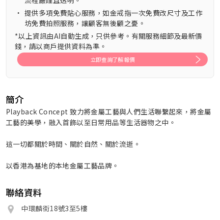
流程嚴謹且透明。
•
提供多項免費貼心服務，如金戒指一次免費改尺寸及工作
坊免費拍照服務，讓顧客無後顧之憂。
*以上資訊由AI自動生成，只供參考。有關服務細節及最新價
錢，請以商戶提供資料為準。
立即查詢了解報價
簡介
Playback Concept 致力將金屬工藝與人們生活聯繫起來，將金屬
工藝的美學，融入首飾以至日常用品等生活器物之中。
這一切都關於時間、關於自然、關於流逝。
以香港為基地的本地金屬工藝品牌。
聯絡資料
中環麟街18號3至5樓