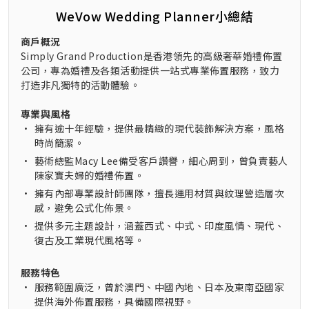
WeVow Wedding Planner小總結
商戶概況
Simply Grand Production是香港領先的高級奢華婚禮佈置
公司，專為婚禮及各類活動提供一站式專業佈置服務，致力
打造非凡獨特的活動體驗。
專業與風格
•
擁有逾十年經驗，提供最精緻的現代裝飾解決方案，風格
時尚簡潔。
•
藝術總監Macy Lee備受客戶讚譽，細心周到，曾負責藝人
陳家寶夫婦的婚禮佈置。
•
擁有內部專業設計師團隊，擅長運用材質與紋理營造層次
感，避免公式化佈景。
•
提供多元主題設計，涵蓋西式、中式、印度風情、現代、
復古及工業現代風格等。
服務特色
•
服務範圍廣泛，曾於澳門、中國內地、日本及東南亞國家
提供海外佈置服務，具備國際視野。