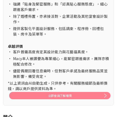
•
強調「貼身及緊密服務」和「認真貼心服務態度」，細心
跟進客戶需求。
•
除了婚禮佈置，亦承接派對、企業活動及其他宴會設計製
作。
•
提供客製化平面設計服務，包括請柬、程序冊、回禮包
裝、席卡及菜單等。
卓越評價
•
客戶普遍高度肯定其設計能力與花藝逼真度。
•
Macy本人被讚譽為專業細心，能緊密跟進需求，團隊亦積
極配合修改。
•
儘管偶爾回覆信息需時，但對客戶承諾及最終服務品質並
無影響，備受肯定。
*以上資訊由AI自動生成，只供參考。有關服務細節及最新價
錢，請以商戶提供資料為準。
立即查詢了解報價
簡介