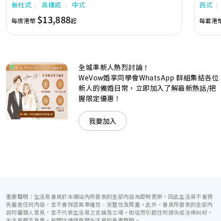
無柱式
高樓底
中式
西式
隊由策劃統籌至所有婚宴每個細節，唯港薈都力臻完美，保證
讓您留下獨特的醉人回憶。 擁有時尚高樓頂的Silverbox宴會
$13,888
每席港幣
起
每套港
廳，配置了全套先進的視聽影音及燈光設備配套，並採用極富
現代時尚感的水晶玻璃燈，演繹出與別不同的經典神韻。不論
是憧憬醉人美景餐廳、全新舒適雅緻的1937私人宴會廳、無
柱式瑰麗宴會廳、還是充滿活力氛圍的自助餐﹔唯港薈
（Hotel ICON），多個風格各異的婚宴場地，都完美切合各
全城準新人熱烈討論！
準新人的個性及預算﹔保證為您打造夢寐以求的特別日子，令
賓客永誌難忘！
WeVow婚享同學會WhatsApp 群組集結各位
新人的備婚日常，立即加入了解最新熱話/把
握限定優惠！
我要加入
重要聲明：生活易會員於本網站內所發表的全部內容為即時更新，因此生活易不會預
先審查任何內容，並不會保證其準確性、完整性及質量。此外，會員所發表的全部內
容均屬個人意見，並不代表生活易之言論及立場。如從而引起任何損失或法律糾紛，
生活易概不負責。有關詳情請參閱生活易的免責聲明。