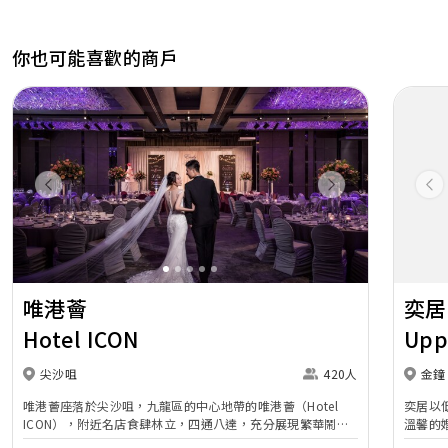
你也可能喜歡的商戶
Previous
Next
Pr
唯港薈
奕居
Hotel ICON
Upp
尖沙咀
420人
金鐘
唯港薈座落於尖沙咀，九龍區的中心地帶的唯港薈（Hotel
奕居以
ICON），附近名店食肆林立，四通八達，充分展現繁華鬧巿
溫馨的
中的活力個性，成為一眾準新人舉辦婚宴的熱門之選。專業團
團隊會