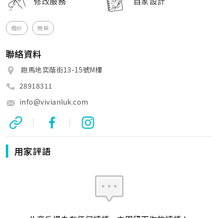
修改服務
自家設計
婚紗
晚裝
聯絡資料
跑馬地奕蔭街13-15號M樓
28918311
info@vivianluk.com
|
|
用家評語