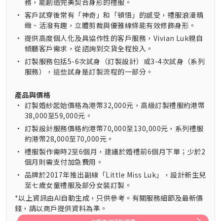
務，能創造完美契合身形的禮服。
•
客戶試穿後常有「神奇」和「頓悟」的感受，禮服浪漫精
緻、活潑有趣，立體剪裁與優雅線條能有效修飾身形。
•
提供高度個人化及具協作性的客戶服務，Vivian Luk親自
傾聽客戶需求，從諮詢到交貨全程投入。
•
訂製服務包括5-6次試身（訂製設計）或3-4次試身（系列
服務），這些試身是訂製流程的一部分。
產品與價格
•
訂製婚紗起始價格為港幣32,000元，高級訂製禮服約港幣
38,000至59,000元。
•
訂製設計服務價格約港幣70,000至130,000元，系列禮服
約港幣28,000至70,000元。
•
禮服製作需時2至6個月，建議於婚禮前6個月下單；少於2
個月則需支付加急費用。
•
品牌於2017年推出副線「Little Miss Luk」，設計新生兒
至七歲女童禮服及部分女裝訂製。
*以上資訊由AI自動生成，只供參考。有關服務細節及最新價
錢，請以商戶提供資料為準。