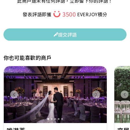
此商戶還未有任何評語，立即留下你的評語！
3500
發表評語即獲
EVERJOY積分
提交評語
你也可能喜歡的商戶
Previous
Next
Pr