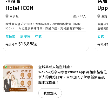
唯港薈
奕居
Hotel ICON
Upp
尖沙咀
420人
金鐘
唯港薈座落於尖沙咀，九龍區的中心地帶的唯港薈（Hotel
奕居以
ICON），附近名店食肆林立，四通八達，充分展現繁華鬧巿
溫馨的
中的活力個性，成為一眾準新人舉辦婚宴的熱門之選。專業團
團隊會
無柱式
高樓底
中式
西式
隊由策劃統籌至所有婚宴每個細節，唯港薈都力臻完美，保證
讓您留下獨特的醉人回憶。 擁有時尚高樓頂的Silverbox宴會
$13,888
每席港幣
起
每套港
廳，配置了全套先進的視聽影音及燈光設備配套，並採用極富
現代時尚感的水晶玻璃燈，演繹出與別不同的經典神韻。不論
是憧憬醉人美景餐廳、全新舒適雅緻的1937私人宴會廳、無
柱式瑰麗宴會廳、還是充滿活力氛圍的自助餐﹔唯港薈
（Hotel ICON），多個風格各異的婚宴場地，都完美切合各
全城準新人熱烈討論！
準新人的個性及預算﹔保證為您打造夢寐以求的特別日子，令
賓客永誌難忘！
WeVow婚享同學會WhatsApp 群組集結各位
新人的備婚日常，立即加入了解最新熱話/把
握限定優惠！
我要加入