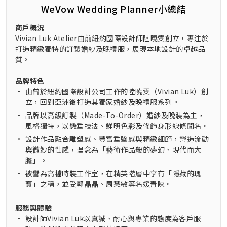
WeVow Wedding Planner小總結
商戶概況
Vivian Luk Atelier由前紐約國際設計師陸曉雯創立，專注於
打造精緻獨特的訂製婚紗及晚禮服，展現本地設計的卓越品
質。
品牌特色
•
由曾於紐約國際設計公司工作的陸曉雯（Vivian Luk）創
立，回到亞洲後打造其獨家婚紗及晚禮服系列。
•
品牌以高級訂製（Made-To-Order）婚紗及晚裝為主，
風格獨特，以懸垂技法、鮮明色彩及修飾身形線條聞名。
•
設計作品融合雕塑感、豐富垂墜感與精緻細節，營造流動
與微妙的性感，理念為「藝術作品般的夢幻、現代而大
膽」。
•
被譽為高檔時裝工作室，在精英階層中享有「隱藏的瑰
寶」之稱，並受郭晶晶、周慧敏等名媛青睞。
服務與體驗
•
設計師Vivian Luk以真誠、耐心與專業的態度為客戶服