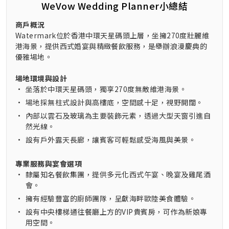
WeVow Wedding Planner小總結
商戶概況
Watermark位於香港中環天星碼頭上層，坐擁270度壯麗維
港海景，提供西式婚宴與精緻餐飲服務，是舉辦浪漫慶典的
優雅場地。
場地環境與設計
•
坐落於中環天星碼頭，獨享270度無敵維港海景。
•
場地採無柱式設計與高樓底，空間感十足，視野開闊。
•
內部以雲石及玻璃為主要裝飾元素，透過大型天窗引進自
然光線。
•
設有戶外露天長廊，讓賓客可輕鬆感受海風與美景。
專業服務與宴會選項
•
隸屬知名餐飲集團，提供多元化西式午宴、晚宴及雞尾酒
會。
•
擁有經驗豐富的廚師團隊，呈獻海畔歐陸美食體驗。
•
設有中央樓梯通往餐廳上方的VIP貴賓房，可作為新娘專
用空間。