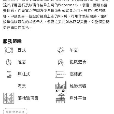
達以採用雲石及玻璃作裝飾主調的Watermark。餐廳三面設有露
天長廊，而廣寬之空間方便各種派對或宴會之用。設在中央的樓
梯，申延到另一個設於餐廳上空的VIP房，可用作為新娘房，讓新
娘準備以最美的狀態示人，餐廳之天花則為巨型天窗，令整個空間
更充滿自然氣色。
服務範疇
西式
午宴
晚宴
雞尾酒會
無柱式
高樓底
海景
維港景觀
落地玻璃窗
戶外平台
餐廳/特色場地