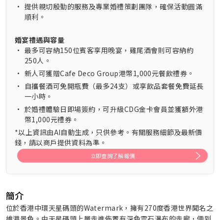
•
提供親切殷勤的服務及專業婚禮策劃團隊，確保活動圓滿
順利。
婚宴禮遇與容量
•
最多可容納150位賓客享用晚宴，雞尾酒會則可容納約
250人。
•
新人可獲贈Cafe Deco Group港幣1,000元餐飲禮券。
•
自攜餐酒可免開瓶費（最多24支）或享飲品套餐免費延長
一小時。
•
於婚禮體驗日即場簽約，可升級CDG金卡會員並獲額外港
幣1,000元禮券。
*以上資訊由AI自動生成，只供參考。有關服務細節及最新價
錢，請以商戶提供資料為準。
立即查詢了解報價
簡介
位於香港中環天星碼頭的Watermark，擁有270度香港世界聞名之
維港景色。由天星碼頭上層走進佈置有深色雲石瀑布的走廊，便到