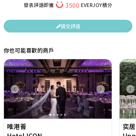
3500
發表評語即獲
EVERJOY積分
提交評語
你也可能喜歡的商戶
Previous
Next
Pr
唯港薈
奕居
Hotel ICON
Upp