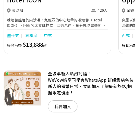
尖沙咀
420人
金鐘
唯港薈座落於尖沙咀，九龍區的中心地帶的唯港薈（Hotel
奕居以
ICON），附近名店食肆林立，四通八達，充分展現繁華鬧巿
溫馨的
中的活力個性，成為一眾準新人舉辦婚宴的熱門之選。專業團
團隊會
無柱式
高樓底
中式
西式
隊由策劃統籌至所有婚宴每個細節，唯港薈都力臻完美，保證
讓您留下獨特的醉人回憶。 擁有時尚高樓頂的Silverbox宴會
$13,888
每席港幣
起
每套港
廳，配置了全套先進的視聽影音及燈光設備配套，並採用極富
現代時尚感的水晶玻璃燈，演繹出與別不同的經典神韻。不論
是憧憬醉人美景餐廳、全新舒適雅緻的1937私人宴會廳、無
柱式瑰麗宴會廳、還是充滿活力氛圍的自助餐﹔唯港薈
（Hotel ICON），多個風格各異的婚宴場地，都完美切合各
全城準新人熱烈討論！
準新人的個性及預算﹔保證為您打造夢寐以求的特別日子，令
賓客永誌難忘！
WeVow婚享同學會WhatsApp 群組集結各位
新人的備婚日常，立即加入了解最新熱話/把
握限定優惠！
我要加入