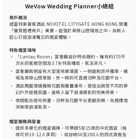
WeVow Wedding Planner小總結
商戶概況
諾富特東薈城酒店 NOVOTEL CITYGATE HONG KONG 榮獲
「優質婚禮商戶」美譽，座落於翠綠山巒環抱之中，為新人
匠心打造浪漫難忘的婚宴體驗。
特色婚宴場地
•
「Lantau Room」宴會廳設計時尚簡約，擁有約370平
方米的寬敞空間及3.7米特高樓底，氣派非凡。
•
宴會廳兩側設有大型落地玻璃窗，一側遠眺昂坪纜車、機
場及翠綠山巒景致，另一側則可直通池畔及花園平台。
•
酒店周圍環繞雅緻花園與層疊瀑布，營造出與眾不同的夢
幻戶外證婚氛圍，是新人留下浪漫倩影的完美佈景。
•
夜間配合燈光佈置，池畔及花園平台更顯別緻，為婚禮增
添無限浪漫氣息。
婚宴服務與容量
•
提供多樣化的婚宴選擇，可舉辦5至15席的中式婚宴（每
席可供10-12人享用），或容納50至200人的西式酒會及