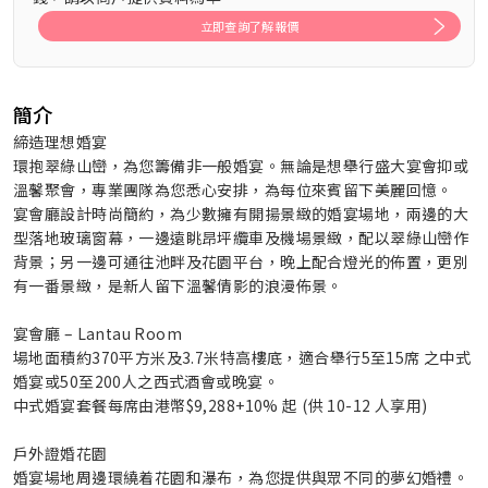
立即查詢了解報價
簡介
締造理想婚宴
環抱翠綠山巒，為您籌備非一般婚宴。無論是想舉行盛大宴會抑或
溫馨聚會，專業團隊為您悉心安排，為每位來賓留下美麗回憶。
宴會廳設計時尚簡約，為少數擁有開揚景緻的婚宴場地，兩邊的大
型落地玻璃窗幕，一邊遠眺昂坪纜車及機場景緻，配以翠綠山巒作
背景；另一邊可通往池畔及花園平台，晚上配合燈光的佈置，更別
有一番景緻，是新人留下溫馨倩影的浪漫佈景。
宴會廳 – Lantau Room
場地面積約370平方米及3.7米特高樓底，適合舉行5至15席 之中式
婚宴或50至200人之西式酒會或晚宴。
中式婚宴套餐每席由港幣$9,288+10% 起 (供 10-12 人享用)
戶外證婚花園
婚宴場地周邊環繞着花園和瀑布，為您提供與眾不同的夢幻婚禮。