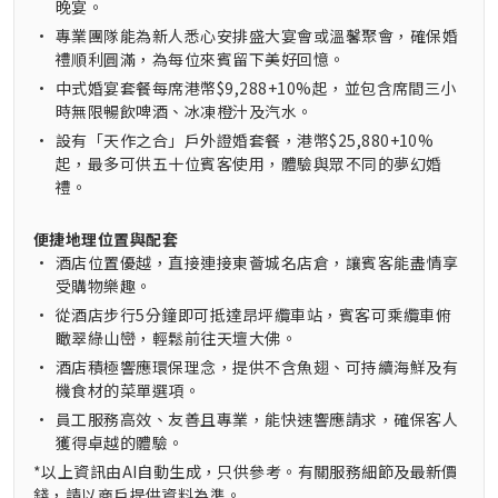
晚宴。
•
專業團隊能為新人悉心安排盛大宴會或溫馨聚會，確保婚
禮順利圓滿，為每位來賓留下美好回憶。
•
中式婚宴套餐每席港幣$9,288+10%起，並包含席間三小
時無限暢飲啤酒、冰凍橙汁及汽水。
•
設有「天作之合」戶外證婚套餐，港幣$25,880+10%
起，最多可供五十位賓客使用，體驗與眾不同的夢幻婚
禮。
便捷地理位置與配套
•
酒店位置優越，直接連接東薈城名店倉，讓賓客能盡情享
受購物樂趣。
•
從酒店步行5分鐘即可抵達昂坪纜車站，賓客可乘纜車俯
瞰翠綠山巒，輕鬆前往天壇大佛。
•
酒店積極響應環保理念，提供不含魚翅、可持續海鮮及有
機食材的菜單選項。
•
員工服務高效、友善且專業，能快速響應請求，確保客人
獲得卓越的體驗。
*以上資訊由AI自動生成，只供參考。有關服務細節及最新價
錢，請以商戶提供資料為準。