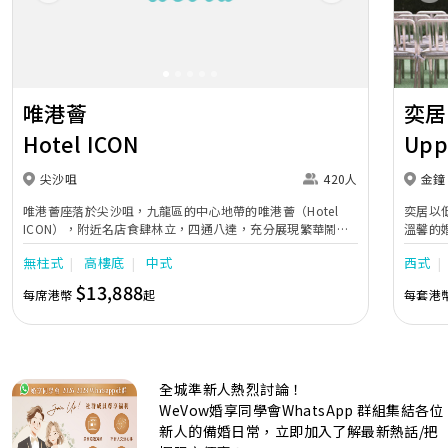
Previous
Next
Pr
唯港薈
奕居
Hotel ICON
Upp
尖沙咀
420人
金鐘
唯港薈座落於尖沙咀，九龍區的中心地帶的唯港薈（Hotel
奕居以
ICON），附近名店食肆林立，四通八達，充分展現繁華鬧巿
溫馨的
中的活力個性，成為一眾準新人舉辦婚宴的熱門之選。專業團
團隊會
無柱式
高樓底
中式
西式
隊由策劃統籌至所有婚宴每個細節，唯港薈都力臻完美，保證
讓您留下獨特的醉人回憶。 擁有時尚高樓頂的Silverbox宴會
$13,888
每席港幣
起
每套港
廳，配置了全套先進的視聽影音及燈光設備配套，並採用極富
現代時尚感的水晶玻璃燈，演繹出與別不同的經典神韻。不論
是憧憬醉人美景餐廳、全新舒適雅緻的1937私人宴會廳、無
柱式瑰麗宴會廳、還是充滿活力氛圍的自助餐﹔唯港薈
（Hotel ICON），多個風格各異的婚宴場地，都完美切合各
全城準新人熱烈討論！
準新人的個性及預算﹔保證為您打造夢寐以求的特別日子，令
賓客永誌難忘！
WeVow婚享同學會WhatsApp 群組集結各位
新人的備婚日常，立即加入了解最新熱話/把