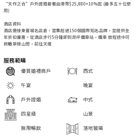
“天作之合”戶外證婚套餐由港幣$25,880+10%起 (最多五十位使
用)
酒店資料
酒店連接東薈城名店倉，雲集超過150個國際知名品牌，並提供全
年折扣優惠。從酒店步行5分鐘即到昂坪纜車站，纜車 旅程途中可
俯瞰翠綠山巒，前往天壇
服務範疇
優質婚禮商戶
西式
午宴
晚宴
戶外證婚
中式
四星級
山景
無限暢飲
落地玻璃