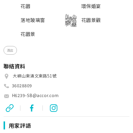
花園
環保婚宴
落地玻璃窗
花園景觀
花園景
酒店
聯絡資料
大嶼山東涌文東路51號
36028809
H6239-SB@accor.com
|
|
用家評語