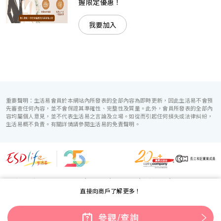
握限定優惠！
我要加入
重要聲明：生活易會員於本網站內所發表的全部內容為即時更新，因此生活易不會預
先審查任何內容，並不會保證其準確性、完整性及質量。此外，會員所發表的全部內
容均屬個人意見，並不代表生活易之言論及立場。如從而引起任何損失或法律糾紛，
生活易概不負責。有關詳情請參閱生活易的免責聲明。
生活易服務範圍 ：
電子商貿
|
IT 方案
|
廣告宣傳
|
新婚導航
|
直接向商戶了解更多！
「優質婚禮商戶」計劃
使用條款
|
私隱聲明
|
免責聲明
|
聯絡我們
© ESD Services Limited 2000-2026
參觀/查詢