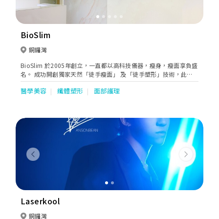
BioSlim
銅鑼灣
BioSlim 於2005年創立，一直都以高科技儀器，瘦身，瘦面享負盛
名。 成功開創獨家天然「徒手瘦面」 及「徒手塑形」技術，此徒
手纖體，瘦面技術，無創傷，無後遺症，為纖體界作出重大突破，
醫學美容
纖體塑形
面部護理
作為首位將這技術於歐洲引進本地市場的纖體界翹楚。
Previous
Next
Laserkool
銅鑼灣