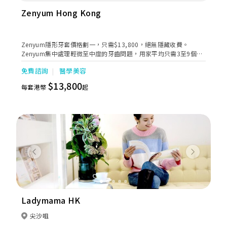
Zenyum Hong Kong
Zenyum隱形牙套價格劃一，只需$13,800，絕無隱藏收費。
Zenyum集中處理輕微至中度的牙齒問題，用家平均只需3至9個月
便完成療程。Zenyum矢志提供安全有效的矯齒療程，香港執業牙
免費諮詢
醫學美容
醫和矯齒醫生的參與是Zenyum療程中不可或缺的部份。除了療程
期間到香港註冊牙醫診所覆診，我們利用嶄新科技，令用家能使用
$13,800
每套港幣
起
Zenyum App輕鬆管理療程進度和與客戶服務專員溝通。從2018年
由新加坡進軍香港市場至今，已令超過1,000位亞洲地區用家綻放
自信笑容。
Previous
Next
Ladymama HK
尖沙咀