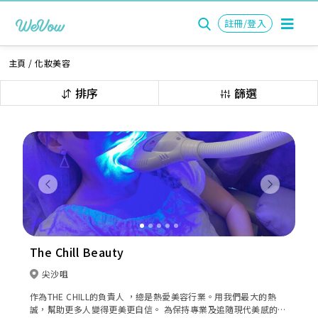
註冊/登入
主頁
/
化妝美容
排序
篩選
Previous
Next
The Chill Beauty
尖沙咀
作為THE CHILL的負責人 ，總是熱愛美容行業。用我們最大的熱
誠，幫助更多人變得更美更自信。 為保持專業及追隨現代美感的步