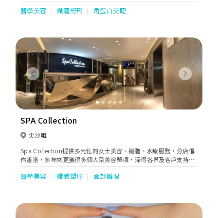
伐，我們每年都會進修新技術，以便帶來最有品質的服務。 多項專
醫學美容
纖體塑形
角蛋白美睫
業技術都能得心應手，包括專業藍光美白牙齒、半永久服務-霧眉，
飄眉，眼線、美睫項目-日式嫁接睫毛，角蛋白翹睫術、修眉、脫疣
脫墨服務。 在THE CHILL，每位操作者都必須擁有豐富經驗和具備
專業技術。
Previous
Next
SPA Collection
尖沙咀
Spa Collection提供多元化的女士美容、纖體、水療服務，分店偏
佈香港，多年來更獲得多個大型美容獎項，深得各界及客戶支持！
更將醫學美容及生活美容融合，先後開設3間Medical Spa旗艦店，
醫學美容
纖體塑形
面部護理
為客人帶黎前所未有的醫美與生活共融新體驗。