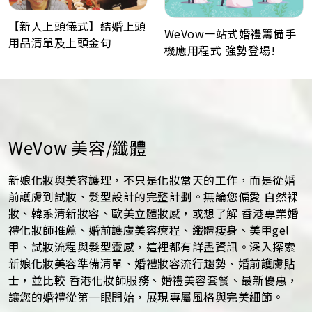
【新人上頭儀式】結婚上頭
WeVow一站式婚禮籌備手
用品清單及上頭金句
機應用程式 強勢登場!
WeVow 美容/纖體
新娘化妝與美容護理，不只是化妝當天的工作，而是從婚
前護膚到試妝、髮型設計的完整計劃。無論您偏愛 自然裸
妝、韓系清新妝容、歐美立體妝感，或想了解 香港專業婚
禮化妝師推薦、婚前護膚美容療程、纖體瘦身、美甲gel
甲、試妝流程與髮型靈感，這裡都有詳盡資訊。深入探索
新娘化妝美容準備清單、婚禮妝容流行趨勢、婚前護膚貼
士，並比較 香港化妝師服務、婚禮美容套餐、最新優惠，
讓您的婚禮從第一眼開始，展現專屬風格與完美細節。