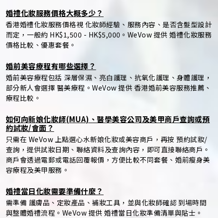
婚禮化妝服務價格大概多少？
香港婚禮化妝服務價格視 化妝師經驗、服務內容、是否含髮型設計
而定，一般約 HK$1,500 - HK$5,000。WeVow 提供 婚禮化妝服務
價格比較、優惠套餐。
婚前美容療程有哪些選擇？
婚前美容療程包括 深層保濕、亮白護理、抗氧化護理、身體護理，
部分新人會選擇 醫美療程。WeVow 提供 香港婚前美容服務推薦、
療程比較。
如何向新娘化妝師(MUA)、醫學美容公司及美甲商戶查詢或預
約試妝/會面？
只需在 WeVow 上點選心水新娘化妝或美容商戶，再按 預約試妝/
查詢，提供試妝日期、聯絡資料及查詢內容，即可直接聯絡商戶。
商戶會透過電郵或電話回覆報價，方便比較不同套餐、婚前瘦身美
容療程及美甲服務。
婚禮當日化妝需要準備什麼？
需準備 護膚品、定妝產品、補妝工具，並與化妝師確認 到場時間
與整體婚禮流程。WeVow 提供 婚禮當日化妝準備清單與貼士。