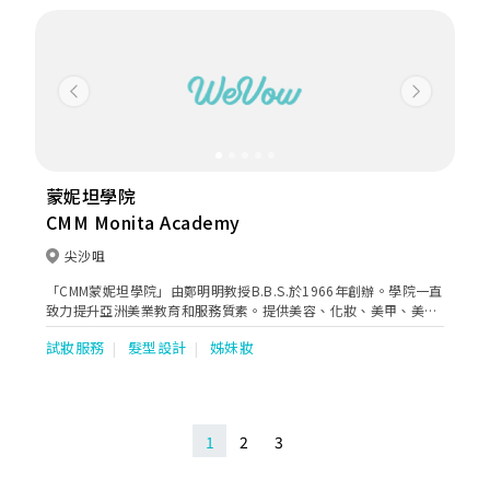
Previous
Next
蒙妮坦學院
CMM Monita Academy
尖沙咀
「CMM蒙妮坦學院」由鄭明明教授B.B.S.於1966年創辦。學院一直
致力提升亞洲美業教育和服務質素。提供美容、化妝、美甲、美
髮、婚禮統籌等專業課程，課程實踐與理論並重，學院更會鼓勵並
試妝服務
髮型設計
姊妹妝
協助學員考取國際級專業資格。學院的宗旨為行業培養高水平、獲
國際認可的專業美業人才。經過50年的努力，學院成功建立規模完
善的教學網絡，成為亞洲殿堂級專業美容化妝學府。
1
2
3