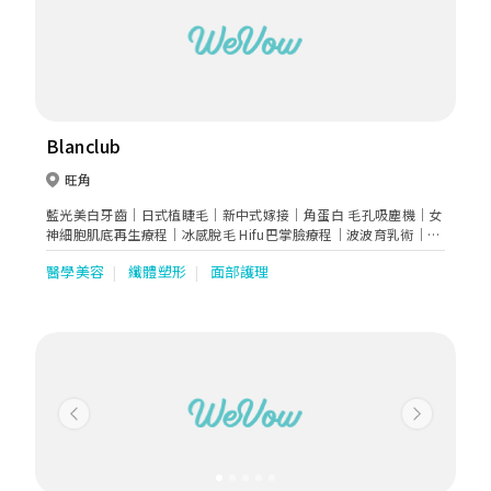
Blanclub
旺角
藍光美白牙齒｜日式植睫毛｜新中式嫁接｜角蛋白 毛孔吸塵機｜女
神細胞肌底再生療程｜冰感脫毛 Hifu巴掌臉療程｜波波育乳術｜膠
原bb緊緻療程 隔空溶脂｜增肌減脂｜360度塑型+超聲波爆脂
醫學美容
纖體塑形
面部護理
Previous
Next