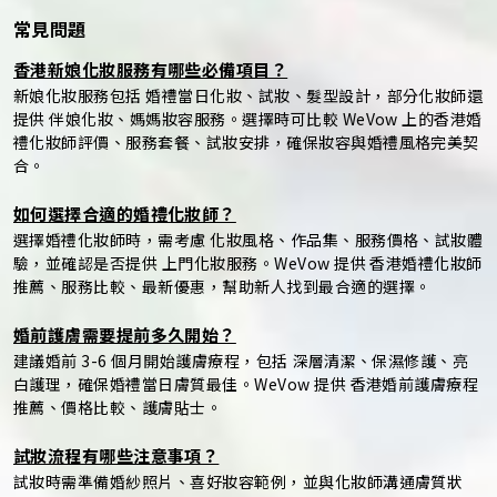
常見問題
香港新娘化妝服務有哪些必備項目？
新娘化妝服務包括 婚禮當日化妝、試妝、髮型設計，部分化妝師還
提供 伴娘化妝、媽媽妝容服務。選擇時可比較 WeVow 上的香港婚
禮化妝師評價、服務套餐、試妝安排，確保妝容與婚禮風格完美契
合。
如何選擇合適的婚禮化妝師？
選擇婚禮化妝師時，需考慮 化妝風格、作品集、服務價格、試妝體
驗，並確認是否提供 上門化妝服務。WeVow 提供 香港婚禮化妝師
推薦、服務比較、最新優惠，幫助新人找到最合適的選擇。
婚前護膚需要提前多久開始？
建議婚前 3-6 個月開始護膚療程，包括 深層清潔、保濕修護、亮
白護理，確保婚禮當日膚質最佳。WeVow 提供 香港婚前護膚療程
推薦、價格比較、護膚貼士。
試妝流程有哪些注意事項？
試妝時需準備婚紗照片、喜好妝容範例，並與化妝師溝通膚質狀