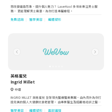
想改變邋遢形象，提升個人魅力？ LaserKool 多年來專注男士服
務， 更能理解男士需要，為你打造專屬療程。
免費諮詢
醫學美容
纖體塑形
Previous
Next
英格蜜兒
Ingrid Millet
中環
INGRID MILLET 英格蜜兒 全球領先醫療醫美集團，由內而外為你打
造完美的個人大健康抗衰老管理。 由專業醫生及經嚴格培訓之醫學
團隊提供一站式頂尖大健康抗衰老管理，包括大健康管理及醫美服
醫學美容
纖體塑形
面部護理
務如微整形、微創及無創醫美服務，於全球無創醫美品牌排名NO.1