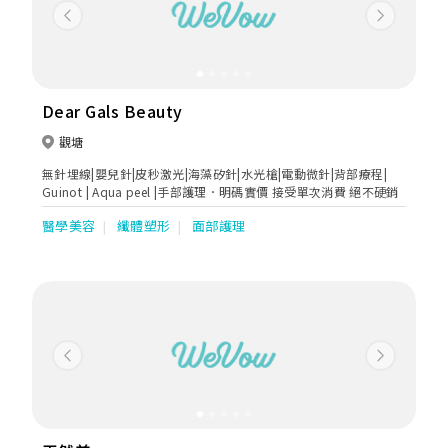
Previous
Next
Dear Gals Beauty
觀塘
無針埋線|嬰兒針|皮秒激光|海藻矽針|水光槍|電動微針|背部療程|
Guinot | Aqua peel |手部護理．明碼實價 接受單次消費 絕不硬銷
醫學美容
纖體塑形
面部護理
Previous
Next