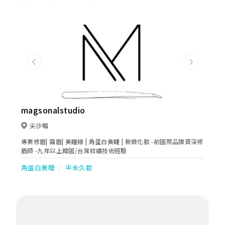
*，為客戶度身訂造最有效的醫療醫美方案，重塑健康年輕，綻放
自信美麗。
Previous
Next
magsonalstudio
尖沙咀
專業修眉| 霧眉| 美瞳線 | 角蛋白美睫 | 新娘化妝 -前國際品牌資深修
眉師 -九年以上韓國/台灣紋繡技術經驗
角蛋白美睫
半永久妝