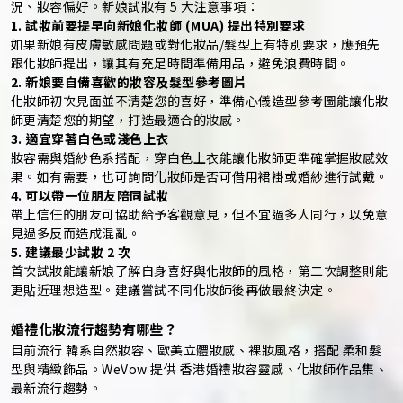
況、妝容偏好。新娘試妝有 5 大注意事項：
1. 試妝前要提早向新娘化妝師 (MUA) 提出特別要求
如果新娘有皮膚敏感問題或對化妝品/髮型上有特別要求，應預先
跟化妝師提出，讓其有充足時間準備用品，避免浪費時間。
2. 新娘要自備喜歡的妝容及髮型參考圖片
化妝師初次見面並不清楚您的喜好，準備心儀造型參考圖能讓化妝
師更清楚您的期望，打造最適合的妝感。
3. 適宜穿著白色或淺色上衣
妝容需與婚紗色系搭配，穿白色上衣能讓化妝師更準確掌握妝感效
果。如有需要，也可詢問化妝師是否可借用裙褂或婚紗進行試戴。
4. 可以帶一位朋友陪同試妝
帶上信任的朋友可協助給予客觀意見，但不宜過多人同行，以免意
見過多反而造成混亂。
5. 建議最少試妝 2 次
首次試妝能讓新娘了解自身喜好與化妝師的風格，第二次調整則能
更貼近理想造型。建議嘗試不同化妝師後再做最終決定。
婚禮化妝流行趨勢有哪些？
目前流行 韓系自然妝容、歐美立體妝感、裸妝風格，搭配 柔和髮
型與精緻飾品。WeVow 提供 香港婚禮妝容靈感、化妝師作品集、
最新流行趨勢。