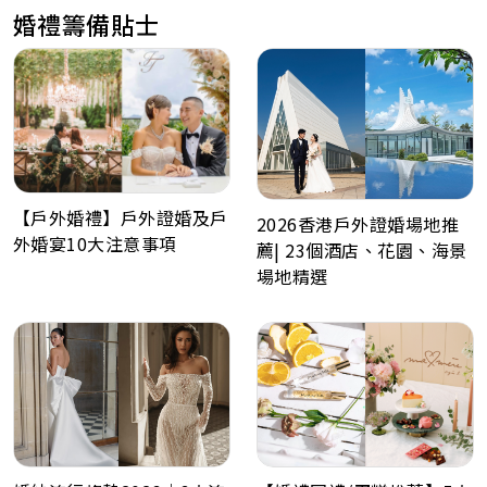
婚禮籌備貼士
【戶外婚禮】戶外證婚及戶
2026香港戶外證婚場地推
外婚宴10大注意事項
薦| 23個酒店、花園、海景
場地精選