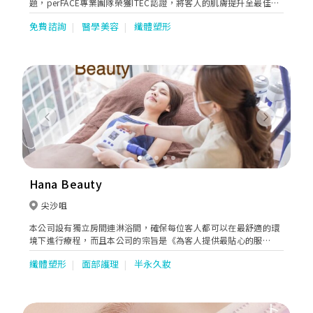
題，perFACE專業團隊榮獲ITEC認證，將客人的肌膚提升至最佳健
康狀態。 現今女性對生活態度的要求不斷提升，務求要由內至外都
免費諮詢
醫學美容
纖體塑形
散發出最優質最健康的美態。因此，perFACE結合有機及醫學及概
念藍本，以科學原理令肌膚停留係最美好狀態，配合有機護理減少
化學對身體及肌膚的刺激，為全身內外每一個細胞都能豐盛飽滿，
享受感官皆美的身心護理，實現持久美麗的夢想。 另外，perFACE
搜羅全球並引入多系列有機產品，如英國的The Organic
Pharmacy，提供療程外進一步的呵護及關懷。
Previous
Next
Hana Beauty
尖沙咀
本公司設有獨立房間連淋浴間，確保每位客人都可以在最舒適的環
境下進行療程，而且本公司的宗旨是《為客人提供最貼心的服
務》，所以我們保證絕不採用硬銷手法。
纖體塑形
面部護理
半永久妝