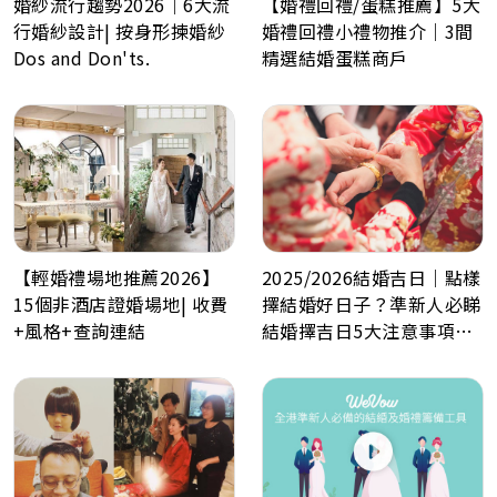
婚紗流行趨勢2026｜6大流
【婚禮回禮/蛋糕推薦】5大
行婚紗設計| 按身形揀婚紗
婚禮回禮小禮物推介｜3間
Dos and Don'ts.
精選結婚蛋糕商戶
2025/2026結婚吉日｜點樣
【輕婚禮場地推薦2026】
擇結婚好日子？準新人必睇
15個非酒店證婚場地| 收費
結婚擇吉日5大注意事項！
+風格+查詢連結
最佳結婚好日子全攻略