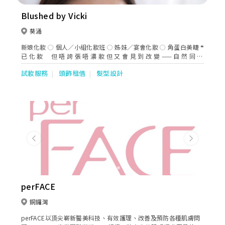
Blushed by Vicki
葵涌
新娘化妝 ◌ 個人／小組化妝班 ◌ 姊妹／宴會化妝 ◌ 角蛋白美睫 ❝
已 化 妝 但 唔 誇 張 唔 濃 妝 但 又 會 見 到 改 變 —— 自 然 同 埋
靚 咗☼ ❞
試妝服務
頭飾租借
髮型設計
Previous
Next
perFACE
銅鑼灣
perFACE以頂尖嶄新醫美科技、有效護理、改善及預防各種肌膚問