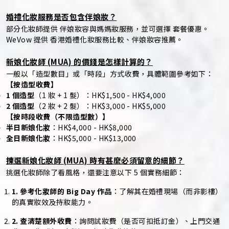
婚禮化妝服務是否包含伴娘妝？
部分化妝師提供 伴娘妝容與媽媽妝服務，並可選擇 套餐優惠。
WeVow 提供 香港婚禮化妝服務比較、伴娘妝容推薦。
新娘化妝師 (MUA) 的價錢是怎樣計算的？
一般以「造型數目」或「時段」方式收費，具體範圍參考如下：
【按造型收費】
1 個造型
（1 妝 + 1 髮）：HK$1,500 - HK$4,000
2 個造型
（2 妝 + 2 髮）：HK$3,000 - HK$5,000
【按時段收費（不限造型數）】
半日新娘化妝
：HK$4,000 - HK$8,000
全日新娘化妝
：HK$5,000 - HK$13,000
揀選新娘化妝師 (MUA) 時有甚麼必須留意的細節？
挑選化妝師除了看風格，還要注意以下 5 個實務細節：
1. 參考化妝師的 Big Day 作品
：了解其在婚禮現場（而非影樓）
的真實妝效及持妝能力。
2. 查清楚額外收費
：詢問試妝費（是否可扣抵訂金）、上門交通