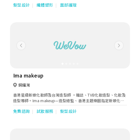
髮型設計
纖體塑形
面部護理
Previous
Next
Ima makeup
銅鑼灣
香港星級新娘化妝師及台灣造型師 。雜誌、TVB化妝造型、化妝及
造型導師。Ima makeup—造型總監、香港主題樂園指定新娘化妝
師、半永久飄眉師。
免費諮詢
試妝服務
髮型設計