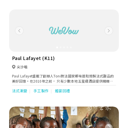
Previous
Next
Paul Lafayet (K11)
尖沙咀
Paul Lafayet盛載了創辦人Toni對法國家鄉味道和炮製法式甜品的
美好回憶。在2010年之前， 只有少數本地五星級酒店提供精緻法
式甜品。Toni看準這個契機，在香港展開法式甜品業務，令更多人
法式漸變
手工製作
婚宴回禮
欣賞到這種難能可貴的美點。