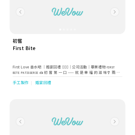
Previous
Next
初嘗
First Bite
First Love 香水吧 ｜婚宴回禮 👰🏻‍♀️｜公司活動｜畢業禮物 ғɪʀsᴛ
ʙɪᴛᴇ ᴘᴀᴛɪssᴇʀɪᴇ 🍰 初 嘗 第 一 口 —— 就 是 幸 福 的 滋 味🎐 兩 個
女 孩 的 夢 想 之 路👣👭 ʜᴋ ʙᴀsᴇᴅ 🇭🇰 ʟɪᴄᴇɴsᴇᴅ ғᴏᴏᴅ ғᴀᴄᴛᴏʀʏ💛
手工製作
婚宴回禮
Previous
Next