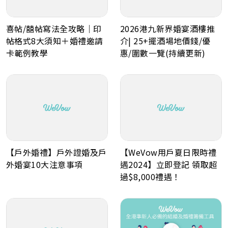
喜帖/囍帖寫法全攻略｜印
2026港九新界婚宴酒樓推
帖格式8大須知＋婚禮邀請
介| 25+擺酒場地價錢/優
卡範例教學
惠/圍數一覽(持續更新)
【戶外婚禮】戶外證婚及戶
【WeVow用戶夏日限時禮
外婚宴10大注意事項
遇2024】立即登記 領取超
過$8,000禮遇！