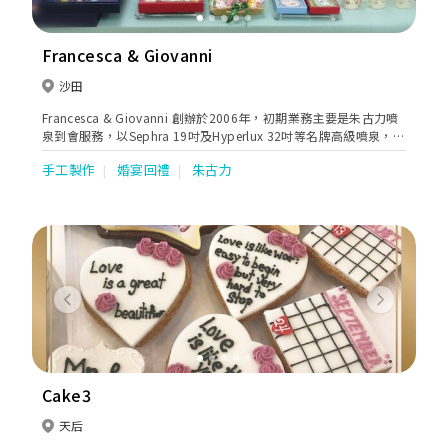
Francesca & Giovanni
沙田
Francesca & Giovanni 創辦於2006年，初期業務主要是朱古力噴
泉到會服務，以Sephra 19吋及Hyperlux 32吋等名牌高級噴泉，配
合採用優質比利時朱古力奉客。朱古力大使隨噴泉到會，在場熟練
手工製作
婚宴回禮
朱古力
的開動和調節噴泉，柔滑如絲綢的朱古力瀑布如泉湧出，綿綿不絕
的甜蜜，如細水長流的愛情，滋養生命，潤澤時空。朱古力噴泉在
各大小宴會中為賓客帶來驚喜，把甜蜜而歡樂的時刻在心裡深深留
下印象。
Previous
Next
Cake3
天后