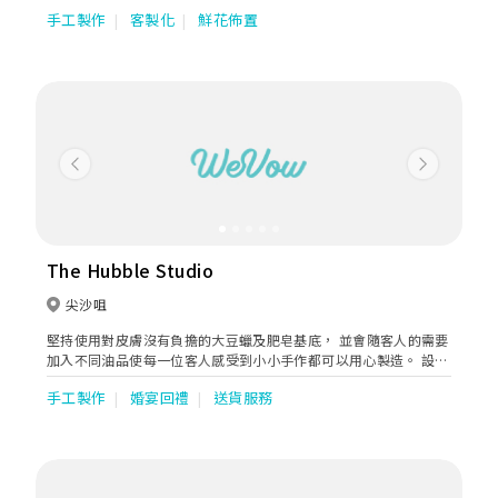
2016年再成立品牌—八拾花火。以往合作廠商有CARTIER, DIOR,
手工製作
客製化
鮮花佈置
REVLON, APPLE, MTM, ISPA, 周生生等等。
Previous
Next
The Hubble Studio
尖沙咀
堅持使用對皮膚沒有負擔的大豆蠟及肥皂基底， 並會隨客人的需要
加入不同油品使每一位客人感受到小小手作都可以用心製造。 設計
理念全由店主一手一腳創造，希望可以帶給大家認識蠟燭及手工皂
手工製作
婚宴回禮
送貨服務
的行業，並帶每一位去探索更多的手作可能。