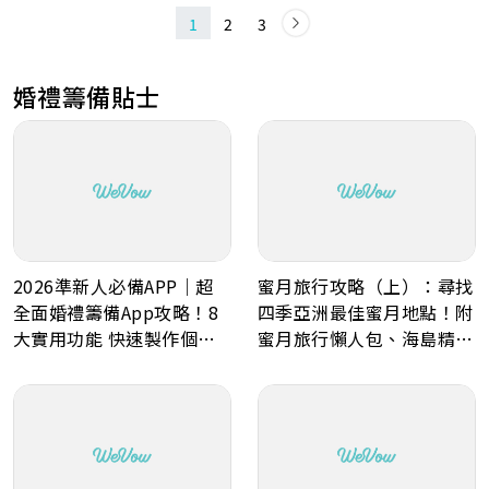
1
2
3
婚禮籌備貼士
蜜月旅行攻略（上）：尋找
2026準新人必備APP｜超
四季亞洲最佳蜜月地點！附
全面婚禮籌備App攻略！8
蜜月旅行懶人包、海島精選
大實用功能 快速製作個人
景點推薦！
化喜帖、電子餅卡、婚禮倒
數日程表、預算表、婚禮商
戶一鍵查詢