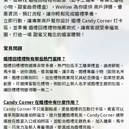
桌，或尋找 婚禮回禮禮物創意（如手工糖果、客製化婚禮
小物、甜蜜曲奇禮盒），WeVow 為你提供 商戶評價、優
惠資訊、預訂流程，讓你輕鬆完成婚禮準備。
立即行動，讓專業商戶幫你設計 婚禮 Candy Corner 打卡
區，並準備 婚禮回禮禮物推薦款式，讓賓客感受幸福氛
圍，打造一場 甜蜜又難忘的婚宴體驗！
常見問題
婚禮回禮禮物有哪些熱門選擇？
婚禮回禮禮物選擇非常多樣，熱門包括手工糖果禮盒、曲奇餅乾、
馬卡龍、迷你酒瓶、香氛蠟燭、護手霜、婚禮專屬小物（如姓名吊
牌、婚禮日期刻印）。這些禮物既實用又具紀念價值。如果想更具
創意，可選擇客製化禮物，例如印上新人名字或婚禮主題的包裝，
讓回禮禮物變得獨一無二。
Candy Corner 在婚禮中有什麼作用？
Candy Corner 不只是甜點桌，更是婚禮的互動打卡區。賓客可以
邊享用甜點邊拍照留念，提升整體婚禮氣氛。Candy Corner 通常
擺放在婚宴入口或拍照區，並配合婚禮主題色系，加入糖果、馬卡