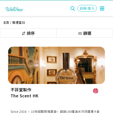
註冊/登入
主頁
/
婚禮當日
排序
篩選
不菲堂製作
The Scent HK
Since 2016 ✨ 10年經驗現場調香✨ 超過160種香水可供選擇 #香