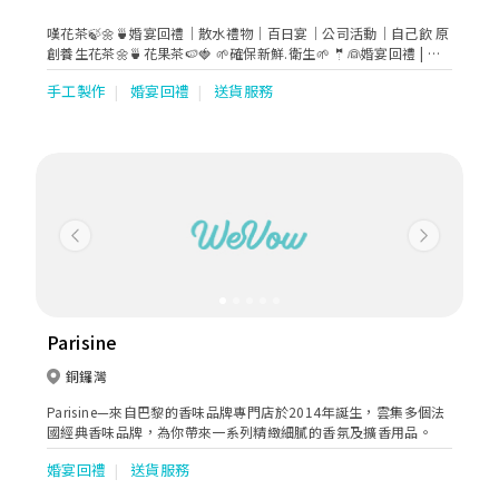
嘆花茶🍃🌼🍵婚宴回禮｜散水禮物｜百日宴｜公司活動｜自己飲 原
創養生花茶🌼🍵花果茶🍉🍓 🌱確保新鮮.衛生🌱 🤵👰婚宴回禮 | 🎉
散水禮物 | 🍵自己飲 ❣️多款包裝可選擇❣️
手工製作
婚宴回禮
送貨服務
Previous
Next
Parisine
銅鑼灣
Parisine—來自巴黎的香味品牌專門店於2014年誕生，雲集多個法
國經典香味品牌，為你帶來一系列精緻細膩的香氛及擴香用品。
婚宴回禮
送貨服務