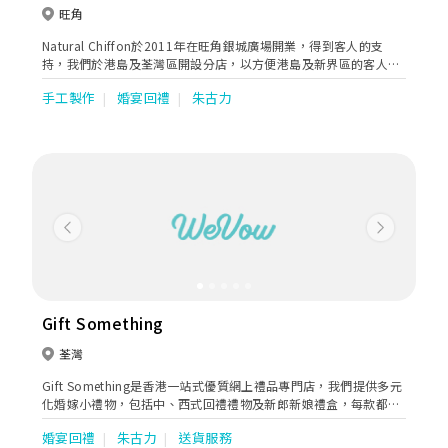
Bakery
旺角
Natural Chiffon於2011年在旺角銀城廣場開業，得到客人的支
持，我們於港島及荃灣區開設分店，以方便港島及新界區的客人訂
購及提取蛋糕。 在蛋糕創作的路上，除了賞心悅目外，少甜、無色
手工製作
婚宴回禮
朱古力
素、無香精一直是我們的堅持！ NC Cupcake的原味牛油蛋糕底及
特濃朱古力蛋糕底都是少甜配方，比傳統的牛油蛋糕少糖20%，而
且濕潤及富牛油香。 而自家製的蛋白奶油忌廉，內含大量已消毒的
蛋白，入口即溶，口感輕盈，多年來都得到客人的肯定！ 當蛋白奶
油忌廉加入法國果茸，忌廉果味突出而色澤自然：紅、橙、黃、
紫……；或配合日本宇治抺茶粉、日本芝麻醬、法國榛子醬、法國
開心果醬、天然雲尼拿油等天然優質的食材，NC Cupcake實無需
人造香精、人造色素呢！
Previous
Next
Gift Something
荃灣
Gift Something是香港一站式優質網上禮品專門店，我們提供多元
化婚嫁小禮物，包括中、西式回禮禮物及新郎新娘禮盒，每款都既
獨特又時尚，禮盒更可按客人要求，訂製個人化字體印刷，力求能
婚宴回禮
朱古力
送貨服務
為新人的大日子帶來最完美的點綴。