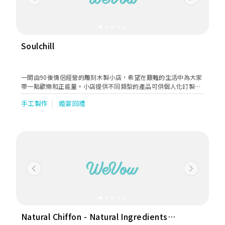
Previous
Next
Soulchill
一間由90後情侶經營的雕刻木製小店，希望在艱難的生活中為大家
帶一點歡樂和正能量。小店提供不同類型的產品可供個人化訂製，
無論刻字、卡通、寵物或人像都可以雕刻，為朋友或另一半送上小
手工製作
婚宴回禮
驚喜。
Previous
Next
Natural Chiffon - Natural Ingredients