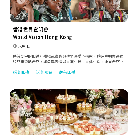
Previous
Next
香港世界宣明會
World Vision Hong Kong
大角咀
將婚宴中的回禮小禮物或賓客賀禮化為愛心捐款，透過宣明會為脆
弱兒童燃點希望，讓危難者得以重獲生機、重建生活、重見希望！
宣明會特別為新人預備了心意卡致送給眾賓客，讓他們一同分享助
婚宴回禮
送貨服務
慈善回禮
人的喜悅。
Previous
Next