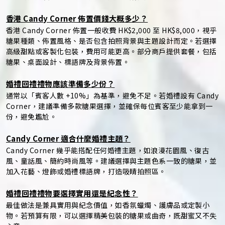
龍、巧克力及新人專屬標語，使其成為婚禮亮點。
香港 Candy Corner 佈置價錢大概多少？
香港 Candy Corner 佈置一般收費 HK$2,000 至 HK$8,000，視乎
糖果種類、佈置風格、是否包含拍照背景與主題設計而定。若選擇
高級甜點或客製化包裝，費用可能更高。部分商戶提供套餐，包括
糖果、桌面設計、標語牌及背景佈置。
婚禮回禮禮物應該準備多少份？
通常以「賓客人數 +10%」為基準，避免不足。若婚禮設有 Candy
Corner，建議準備多款糖果選擇，並確保每位賓客至少能拿到一
份，避免尷尬。
Candy Corner 適合什麼婚禮主題？
Candy Corner 幾乎能搭配任何婚禮主題，如浪漫花園風、復古
風、童話風、簡約時尚風等。建議選擇與主題色系一致的糖果，並
加入花藝、燈飾或婚禮標語牌，打造吸睛拍照區。
婚禮回禮禮物要選擇實用還是紀念性？
最佳做法是兼具實用與紀念價值，如香氛蠟燭、護膚品或定製小
物。若預算有限，可以選擇精美包裝的糖果或曲奇，既甜蜜又不失