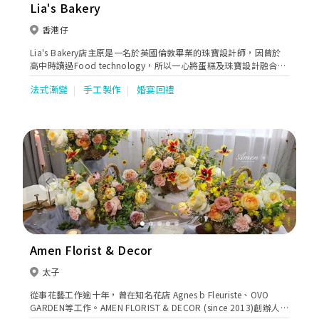
Lia's Bakery
香港仔
Lia's Bakery店主原是一名於英國倫敦畢業的珠寶設計師，因曾於
高中時讀過Food technology，所以一心將蛋糕及珠寶設計融合一
起。
法式漸變
手工製作
婚宴回禮
Previous
Next
Amen Florist & Decor
太子
從事花藝工作逾十年，曾在知名花店 Agnes b Fleuriste、OVO
GARDEN等工作。AMEN FLORIST & DECOR (since 2013)創辦人於