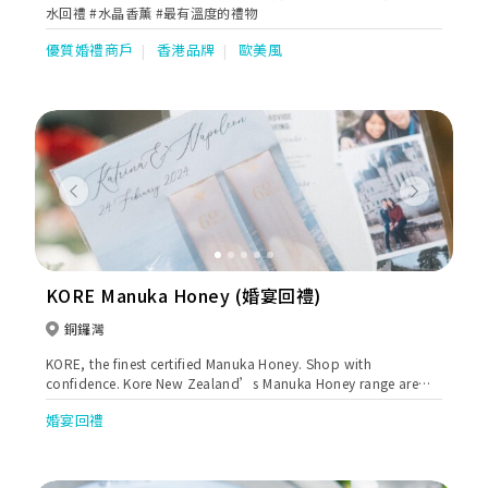
水回禮 #水晶香薰 #最有溫度的禮物
優質婚禮商戶
香港品牌
歐美風
Previous
Next
KORE Manuka Honey (婚宴回禮)
銅鑼灣
KORE, the finest certified Manuka Honey. Shop with
confidence. Kore New Zealand’s Manuka Honey range are
Certified and Tested for natural MGO levels, made with only
婚宴回禮
the highest quality of Manuka Honey, and with 100%
Traceability. Now available for customizing gifts