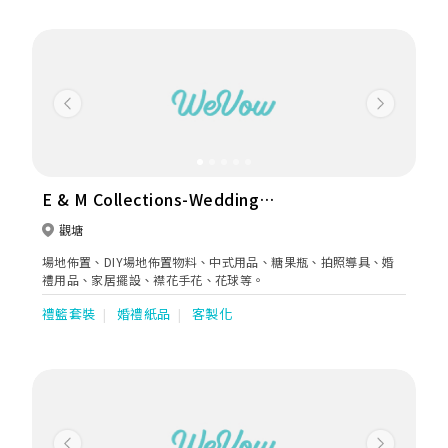
Previous
Next
E & M Collections-Wedding
Decoration & Accessories
觀塘
場地佈置、DIY場地佈置物料、中式用品、糖果瓶、拍照導具、婚
禮用品、家居擺設、襟花手花、花球等。
禮籃套裝
婚禮紙品
客製化