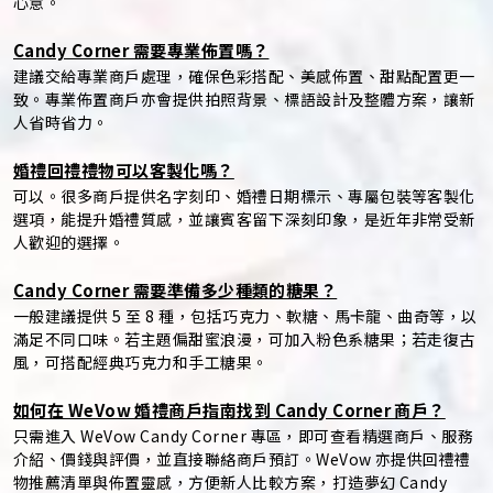
心意。
Candy Corner 需要專業佈置嗎？
建議交給專業商戶處理，確保色彩搭配、美感佈置、甜點配置更一
致。專業佈置商戶亦會提供拍照背景、標語設計及整體方案，讓新
人省時省力。
婚禮回禮禮物可以客製化嗎？
可以。很多商戶提供名字刻印、婚禮日期標示、專屬包裝等客製化
選項，能提升婚禮質感，並讓賓客留下深刻印象，是近年非常受新
人歡迎的選擇。
Candy Corner 需要準備多少種類的糖果？
一般建議提供 5 至 8 種，包括巧克力、軟糖、馬卡龍、曲奇等，以
滿足不同口味。若主題偏甜蜜浪漫，可加入粉色系糖果；若走復古
風，可搭配經典巧克力和手工糖果。
如何在 WeVow 婚禮商戶指南找到 Candy Corner 商戶？
只需進入 WeVow Candy Corner 專區，即可查看精選商戶、服務
介紹、價錢與評價，並直接聯絡商戶預訂。WeVow 亦提供回禮禮