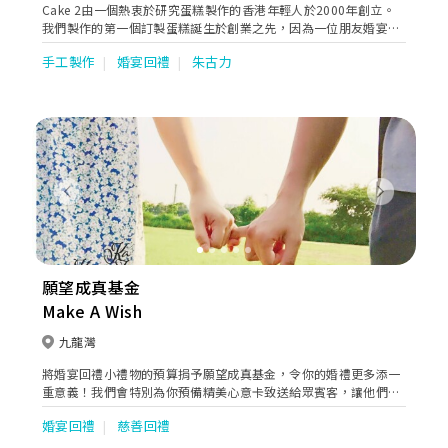
Cake 2由一個熱衷於研究蛋糕製作的香港年輕人於2000年創立。
我們製作的第一個訂製蛋糕誕生於創業之先，因為一位朋友婚宴的
邀請，我們有了為他製作結婚蛋糕的機會。一向自學製作蛋糕的創
手工製作
婚宴回禮
朱古力
業店主為了向朋友送上一份最甜美的祝福，特別花了一段時間參考
當時外國流行的糖霜蛋糕，把其轉換成適合香港人口味的忌廉蛋
糕，自學製作成我們第一個結婚蛋糕。2000年的香港，市場上仍未
流行訂製度身訂造的忌廉蛋糕，藉著店主對這方面的興趣及市場上
的可能性，Cake 2誕生了。多年來，Cake 2一直專注於為顧客製作
出度身訂造的蛋糕及獻上獨一無二的甜點，讓顧客能為特別之人，
在特別的場合上送上一份心意。
Previous
Next
願望成真基金
Make A Wish
九龍灣
將婚宴回禮小禮物的預算捐予願望成真基金，令你的婚禮更多添一
重意義！我們會特別為你預備精美心意卡致送給眾賓客，讓他們一
同分享助人的喜悅。
婚宴回禮
慈善回禮