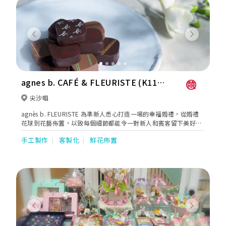
Previous
Next
agnes b. CAFÉ & FLEURISTE (K11
Musea)
尖沙咀
agnès b. FLEURISTE 為準新人悉心打造一場的幸福婚禮，從婚禮
花球到花藝佈置，以致每個細節都能令一對新人和賓客留下美好而
深刻的甜蜜回憶。不論新人主張簡約或是華麗的婚禮，花藝佈置有
手工製作
客製化
鮮花佈置
著魔法般的力量，能把平平無奇的場地變成夢寐以求的婚禮。
Previous
Next