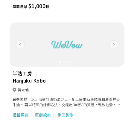
$1,000
每套港幣
起
Previous
Next
半熟工房
Hanjuku Kobo
黃大仙
嚴選素材，以北海道特濃奶油芝士，配上日本幼滑麵粉和法國鮮香
牛油。 再以特製的烤焗方法，交織出"半熟"的質感，鬆軟幼滑，清
新香濃而不膩。 非一般芝士蛋糕的享受。
禮籃套裝
原創設計
手工製作