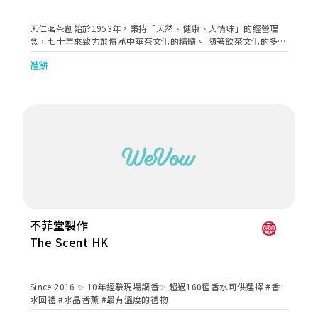
天仁茗茶創始於1953年，秉持「天然、健康、人情味」的經營理
念，七十年來致力於傳承中華茶文化的精髓。 隨著飲茶文化的多元
化發展，天仁茗茶於2012年8月引入香港，在銅鑼灣誠品開立香港
禮餅
首間零售專門店，至今已擁有59間分店，成為港人日常生活中不可
或缺的茶文化品牌。 我們不斷研發創新，賦予「茶」更多元的生活
化體驗，將茶的內涵轉化為一種美好的生活體驗，讓每一杯茶都充
滿故事和情感。
不菲堂製作
The Scent HK
Since 2016 ✨ 10年經驗現場調香✨ 超過160種香水可供選擇 #香
水回禮 #水晶香薰 #最有溫度的禮物