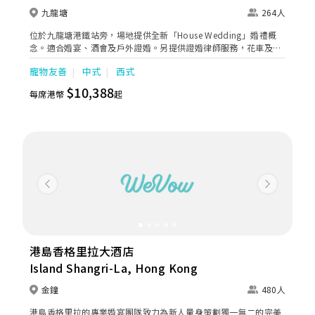
九龍塘
264人
位於九龍塘港鐵站旁，場地提供全新「House Wedding」婚禮概
念。適合婚宴、酒會及戶外證婚。另提供證婚律師服務，花車及婚
禮統籌等婚嫁服務。
寵物友善
中式
西式
$10,388
每席港幣
起
Previous
Next
港島香格里拉大酒店
Island Shangri-La, Hong Kong
金鐘
480人
港島香格里拉的專業婚宴團隊致力為新人量身策劃獨一無二的完美