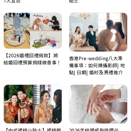
7大宜忌
貼士
【2026婚禮回禮捐款】將
香港Pre-wedding八大準
結婚回禮預算捐錢做善事！
備事項：如何揀攝影師| 地
點| 日期| 婚紗及男禮推介
【中式裙褂小貼士】裙褂租
2026年結婚戒指挑選必