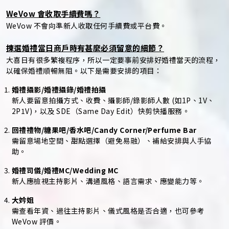
WeVow 會收取手續費嗎？
WeVow 不會向準新人收取任何手續費或平台費。
揀選婚禮當日商戶時有甚麼必須留意的細節？
大喜日有很多繁複程序，所以一定要事前安排好婚禮當天的流程，
以確保婚禮順暢無阻。以下是需要安排的項目：
婚禮攝影/婚禮攝錄/婚禮拍攝
新人要留意拍攝方式、收費、攝影師/錄影師人數 (如1P、1V、
2P1V)，以及 SDE（Same Day Edit）快剪快播服務。
回禮禮物/糖果吧/香水吧/Candy Corner/Perfume Bar
需留意場地空間、甜點選擇（避免易融）、補給安排與人手協
助。
婚禮司儀/婚禮MC/Wedding MC
新人應檢視主持影片、溝通風格、語言需求、應變能力等。
大妗姐
需查看年資、過往主持影片、儀式風格是否合適，也可參考
WeVow 評價。