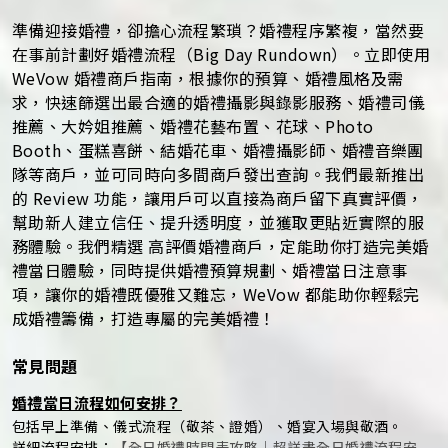
準備迎接婚禮，卻擔心流程繁瑣？婚禮程序繁複，當然要
在事前計劃好婚禮流程（Big Day Rundown）。立即使用
WeVow 婚禮商戶指南，根據你的預算、婚禮風格及需
求，快速篩選出最合適的婚禮攝影與錄影服務、婚禮司儀
推薦、大妗姐推薦、婚禮花藝布置、花球、Photo
Booth、蛋糕喜餅、結婚花車、婚禮攝影師、婚禮音樂團
隊等商戶，並可同時向多間商戶發出查詢。我們最新推出
的 Review 功能，讓用戶可以直接為商戶留下真實評價，
幫助新人建立信任、提升透明度，並獲取更貼近實際的服
務體驗。我們精選 高評價婚禮商戶，定能助你打造完美婚
禮當日體驗，同時提供婚禮預算規劃、婚禮當日注意事
項，讓你的婚禮既優雅又難忘，WeVow 都能助你輕鬆完
成婚禮籌備，打造專屬的完美婚禮！
常見問題
婚禮當日流程如何安排？
包括早上準備、儀式流程（敬茶、證婚）、婚宴入場與敬酒。
詳細流程安排：
【全日婚禮時間表攻略｜超詳盡全日婚禮流程安