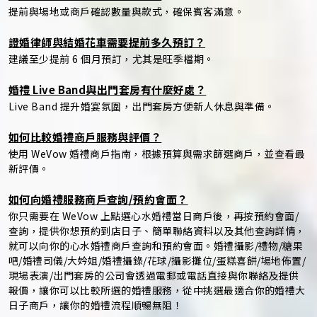
提前與場地或商戶確認數量與款式，確保賓客滿意。
證婚律師與結婚花車需要提前多久預訂？
建議至少提前 6 個月預訂，尤其是旺季檔期。
婚禮 Live Band與出門套房有什麼好處？
Live Band 提升婚宴氛圍，出門套房方便新人休息與準備。
如何比較婚禮商戶服務與評價？
使用 WeVow 婚禮商戶指南，根據預算與需求篩選商戶，並查看最
新評價。
如何向婚禮服務商戶查詢/預約會面？
你只需要在 WeVow 上點選心水婚禮當日商戶後，再按預約會面/
查詢，提供你想預約到店日子、簡單聯絡資料以及其他查詢詳情，
就可以向你的心水婚禮商戶查詢和預約會面。婚禮攝影/禮物/糖果
吧/婚禮司儀/大妗姐/婚禮攝錄/花球/攝影攤位/蛋糕喜餅/場地佈置/
現場表演/出門套房的公司會透過電郵或電話直接與你聯絡及提供
報價，讓你可以比較所選的婚禮服務，從中挑選最適合你的婚禮大
日子商戶，讓你的婚禮流程順暢無阻！