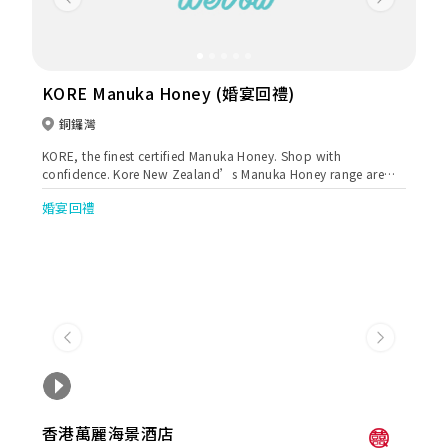
Previous
Next
KORE Manuka Honey (婚宴回禮)
銅鑼灣
KORE, the finest certified Manuka Honey. Shop with
confidence. Kore New Zealand’s Manuka Honey range are
Certified and Tested for natural MGO levels, made with only
婚宴回禮
the highest quality of Manuka Honey, and with 100%
Traceability. Now available for customizing gifts
Previous
Next
香港萬麗海景酒店