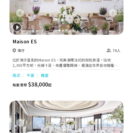
Previous
Next
Maison ES
灣仔
74人
位於灣仔星街的Maison ES，完美演釋法式的知性浪漫，佔地
2,300平方呎，光線十足，佈置優雅開揚，擺滿從世界各地搜羅的
藝術珍品及古典傢俱，例如手工製水晶吊燈及歐式古董沙發，令整
西式
午宴
晚宴
個空間洋溢著法式復古韻味，猶如休閒恬靜的法國住宅，十分適合
包場舉行證婚酒會及小型婚宴。
$38,000
每套港幣
起
Previous
Next