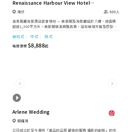
Renaissance Harbour View Hotel
Hong Kong
灣仔
600人
香港萬麗海景酒店宴會場地 — 美景閣及海景廳設於八樓，總面積
超過1,300平方米。美景閣裝潢典雅高貴，設有玻璃天幕及巨型長
窗，為宴會廳注入閃動醉人的光彩，並備有高品質視聽設施，可容
無柱式
中式
西式
納168位賓客，滿足新人一切婚嫁所需；瑰麗堂皇的海景廳採用無
柱式設計，環境開揚寬敞，並配合華麗吊燈及多功能LED螢幕牆，
$8,888
每席港幣
起
好讓多達408位賓客共證兩口子的每個幸福瞬間，並獻上最真摰的
祝福！此外，美景閣及海景廳還可合二為一舉行多達600人的盛大
婚禮。婚嫁筵席由屢獲殊榮的滿福樓廚師團隊打造，一道道細緻的
婚宴佳餚，與特別編寫的西式婚嫁菜譜，為婚慶典禮賦予難以言喻
的「囍」悅滋味。 另有優雅的會議室八及私密的萬麗套房供喜
歡親密小型婚禮的新人互訂誓盟，開展難忘傾心的新章節。
Previous
Next
Arlene Wedding
銅鑼灣
公司成立於至今秉持『產品的品質 顧客的服務 攝影的創新』的宗