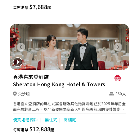
獅子山景致，適合舉行戶外婚禮或證婚派對。酒店專業的宴會團隊
$7,688
每席港幣
起
提供貼心服務，讓新人及賓客留下浪漫美好回憶。
Previous
Next
香港喜來登酒店
Sheraton Hong Kong Hotel & Towers
尖沙咀
360人
香港喜來登酒店的無柱式宴會廳及其他婚宴場地已於2025年年初全
面完成翻新工程，以全新姿態為準新人打造完美無瑕的優雅婚宴。
全新裝修的高樓底無柱式宴會廳以淺灰色、大地色及古銅色為主
優質婚禮商戶
無柱式
高樓底
調，天花懸吊的螺旋形Swarovski LED水晶吊燈，氣派不凡；宴會
廳配備了最先進的設備如內置LED 幕牆、液晶投影機和屏幕，是優
$12,888
每席港幣
起
雅浪漫囍宴的理想場地；而小巧雅致的唐廳、採自然光的宋廳及明
廳以及其他靈巧高雅的宴會場地，即可舉辦私人雅致的輕婚宴或浪