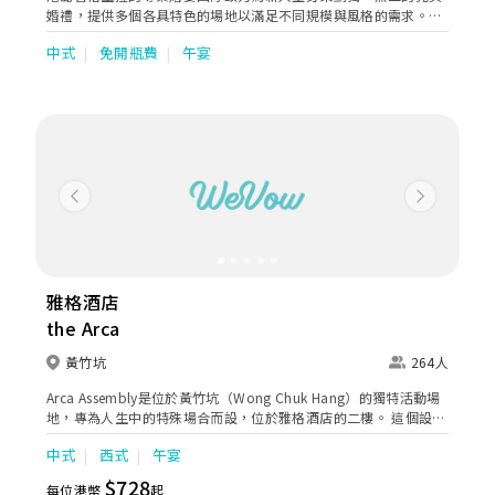
婚禮，提供多個各具特色的場地以滿足不同規模與風格的需求。氣
派奢華的「香島殿」配備水晶吊燈與精緻裝潢，是舉辦盛大婚宴的
中式
免開瓶費
午宴
理想選擇；環境優雅私密的「天窗廳」與「圖書館」坐擁迷人景
色，非常適合小型證婚或溫馨聚會。此外，酒店更提供多個別具一
格的特色餐廳場地，包括雅致的「茗悅」、氣氛輕鬆奢華的「龍蝦
吧餐廳」，以及充滿法式浪漫情調的「珀翠餐廳」，讓新人能以多
元化的頂級餐飲體驗，打造專屬自己的夢幻婚宴與難忘時刻。
Previous
Next
雅格酒店
the Arca
黃竹坑
264人
Arca Assembly是位於黃竹坑（Wong Chuk Hang）的獨特活動場
地，專為人生中的特殊場合而設，位於雅格酒店的二樓。 這個設計
精美、多功能的場地可以根據需求進行定制，可容納288個座位和
中式
西式
午宴
500位接待嘉賓，提升您的聚會體驗。 作為香港的商務酒店，Arca
Assembly的多功能場地獨特、可客製化的特色適合舉辦任何難忘的
$728
每位港幣
起