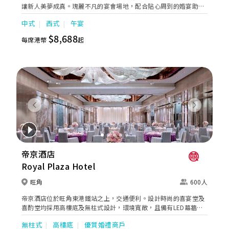
讓新人美夢成真。瑰麗不凡的宴會場地，配合貼心周到的婚宴助理
服務，再加上奢華水晶婚禮紀念禮盒及喜宴配飾，為新人及賓客締
中式
西式
午宴
造畢生難忘的回憶。
$8,688
每席港幣
起
Previous
Next
帝京酒店
Royal Plaza Hotel
旺角
600人
帝京酒店位於旺角東港鐵站之上，交通便利。設計時尚的喜宴堂及
喜酌堂均採用高樓底及無柱式設計，環境寬敞，且備有LED幕牆、
燈光及影音設備。喜宴堂最多可筵開40席，更配有水晶吊燈，適合
無柱式
高樓底
優質婚禮商戶
舉行華麗婚禮。另外，空中花園深心薈是毛孩友善場地，可以飽覽