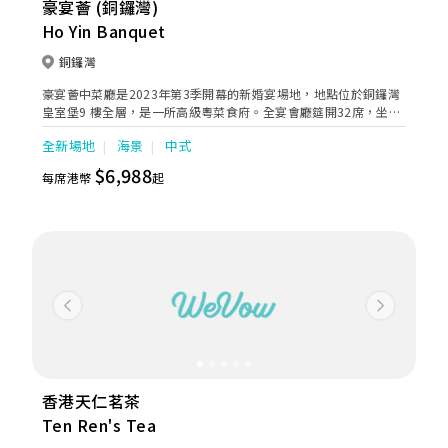
豪宴薈 (銅鑼灣)
Ho Yin Banquet
銅鑼灣
豪宴薈中菜廳是2023年第3季開幕的新婚宴場地，地點位於銅鑼灣
皇室堡9 樓全層，是一所高級粵菜食府。全宴會廳筵開32席，坐擁
180度維港景致，新人在璀璨夜空下，見證盟誓一刻。 由港鐵銅鑼
全新場地
海景
中式
灣站E出口步行約4分鐘可達，交通極為便利。豪宴薈的婚宴團隊，
貼心提供完美婚宴服務，致力為每一對新人締造完美無瑕婚宴。
$6,988
每席港幣
起
Previous
Next
香港天仁茗茶
Ten Ren's Tea