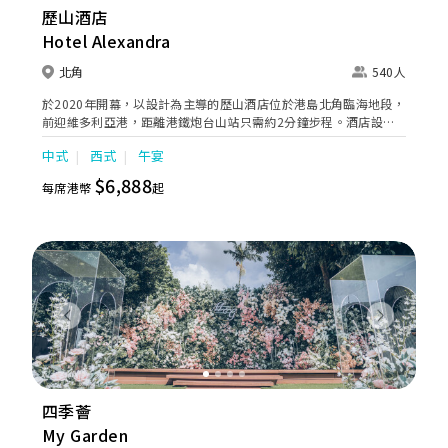
歷山酒店
Hotel Alexandra
北角
540人
於2020年開幕，以設計為主導的歷山酒店位於港島北角臨海地段，
前迎維多利亞港，距離港鐵炮台山站只需約2分鐘步程。酒店設計
將現代格調融入維多利亞時期的永恆歐式經典，力臻展現個人化服
中式
西式
午宴
務及貼心設施的完美結合。
$6,888
每席港幣
起
Previous
Next
四季薈
My Garden