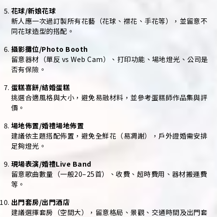
花球/新娘花球
新人應一次過訂製所有花藝（花球、襟花、手花等），並留意不
同花球造型的搭配。
攝影攤位/Photo Booth
留意器材（單反 vs Web Cam）、打印功能、場地燈光、公司是
否有保險。
蛋糕喜餅/結婚蛋糕
挑選合適風格與大小，避免易融材料，並參考蛋糕師作品集與評
價。
場地佈置/婚禮場地佈置
建議依主題搭配佈置，避免全鮮花（易凋謝），戶外證婚需安排
足夠燈光。
現場表演/婚禮Live Band
留意歌曲數量（一般20–25首）、收費、超時費用、器材搬運費
等。
出門套房/出門酒店
建議選擇套房（空間大），留意格局、景觀、交通時間及出門套