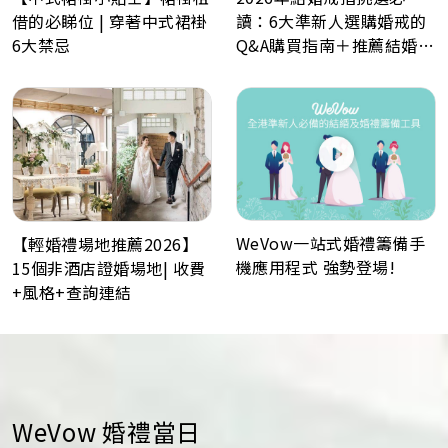
借的必睇位 | 穿著中式裙褂
讀：6大準新人選購婚戒的
6大禁忌
Q&A購買指南＋推薦結婚戒
指品牌
WeVow一站式婚禮籌備手
【輕婚禮場地推薦2026】
機應用程式 強勢登場!
15個非酒店證婚場地| 收費
+風格+查詢連結
WeVow 婚禮當日