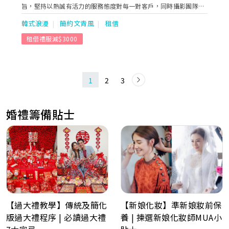
旨，堅持以熱誠有活力的服務態度對每一對客戶，同時攝影團隊也
不斷開發不同特色的攝影場地，呈現給客戶一張一張充滿回憶溫馨
韓式浪漫
簡約文青風
租借
的畫面。默默地做，仔細地做，用心地做，都是arlene工作團隊的
應有態度，攝影團隊，一向是默默地拍，每張照片都是對客人的責
租借禮服減$3000
任，不是show名氣，是呈現最有深度的攝影作品、業務團隊，一
向是用心地做，為客戶提供專業的規劃與諮詢，讓每位新人不用為
婚禮憂心，而是過程得心應手 後期團隊，一向是仔細地做，修出每
張畫面的完美度，嚴格品管產品的製作，交出最後階段的完美成品
的尊貴客戶。希望公司能跟Arlene wedding的粉絲一年延續一年，
1
2
3
一起共度每一個重要的畫面紀錄、公司項目、本地婚紗攝影、海外
婚紗攝影、婚禮手工婚紗、本地婚禮攝錄、海外婚禮註冊、全家福
攝影、BB攝影、閨蜜照孕婦照。
婚禮籌備貼士
【過大禮教學】傳統及簡化
【新娘化妝】準新娘妝前保
版過大禮程序 | 必讀過大禮
養 | 揀選新娘化妝師MUA小