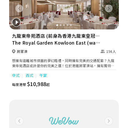
Previous
Next
九龍東帝苑酒店 (前身為香港九龍東皇冠假
日酒店)
The Royal Garden Kowloon East (was
Crowne Plaza Hong Kong Kowloon
將軍澳
156人
East)
想擁有遠離城市煩囂的夢幻婚禮，同時擁有完美的交通配套？九龍
東帝苑酒店或許是你的完美之選！位於港鐵將軍澳站，擁有獨特的
圓形露天證婚花園「姻園」。致力為追求完美的新人全方位，締造
中式
西式
午宴
一場夢寐以求、畢生難忘的婚禮，為摰愛親朋帶來全新的甜蜜驚
喜。 愛在「姻園」 「姻園」自成一角，宛如都市中的綠洲，清新
$10,988
每席港幣
起
氣息瀰漫。讓新人以青山綠草作見證，在藍天白雲下締結婚約，舉
行一場浪漫動人的證婚典禮。 寶鑽廳8 典雅精緻的「寶鑽廳」位於
酒店二樓，每處點綴精巧別緻的花卉設計，高貴裝潢盡顯豪華氣
派，加上高採光落地玻璃引入充足自然光線，再配合廣闊的露天平
台，營造出溫馨且愜意舒適的氛圍，可舉行5至13席，是舉辦中小
型婚禮的最佳場地，讓新人締造浪漫難忘的回憶。
Previous
Next