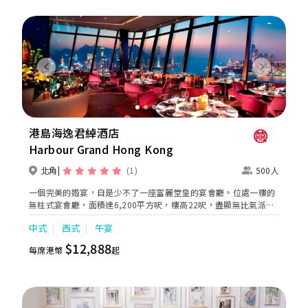
漫溫馨的證婚典禮，迎合不同準新人的需要。 酒店的囍宴菜譜均由
屢獲殊榮、連續17年獲米芝蓮推薦及連續7年獲黑珍珠一鑽殊榮的
天寶閣團隊主理，為婚宴匠心打造賞心悅味美饌。 香港喜來登酒店
細意殷勤的宴會團隊，每年籌辦逾百場的大小婚宴筵席，為準新人
締造非凡婚宴。酒店更設婚宴禮賓司，專門於大日子當日緊隨準新
人左右，協調婚宴間的繁瑣細節，確保婚宴節奏順利流暢。
Previous
Next
港島海逸君綽酒店
Harbour Grand Hong Kong
北角
(1)
500人
一個完美的婚宴，自是少不了一座富麗堂皇的宴會廳。位處一樓的
無柱式宴會廳，面積達6,200平方呎，樓高22呎，盡顯無比氣派。
宴會廳備有特別燈光效 果、天花式投影機及內置式投影螢幕，設計
中式
西式
午宴
可容納600人之雞尾酒會，或舉行500位賓客的晚宴，亦可彈性劃
分為兩個宴會空間，迎合不同需要。從酒店大堂直 達的接待廳，面
$12,888
每席港幣
起
積為2,099平方呎，是一個舉行註冊儀式或雞尾酒會的理想場地。