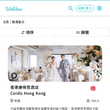
註冊/登入
主頁
/
婚禮當日
排序
篩選
Previous
Next
香港康得思酒店
Cordis Hong Kong
旺角
420人
不論想籌辦溫馨婚禮或富麗堂皇的盛大婚宴，香港康得思酒店也能