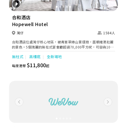
合和酒店
Hopewell Hotel
灣仔
1584人
合和酒店位處灣仔核心地區，被青蔥翠綠山景環抱，面朝維港壯麗
的景色。5個瑰麗的無柱式宴會廳超過70,000平方呎，可容納10至
130張圓桌，並提供綠草如茵的戶外婚宴場地。酒店鄰近灣仔港鐵
無柱式
高樓底
全新場地
站，賓客能輕鬆抵達場地。氣派不凡的合和大禮堂配置高清巨型
LED 屏幕及可讓新人以名貴房車的特別方式進場，為新人締造雋永
$11,800
每席港幣
起
難忘的婚禮；內置閃爍水晶吊燈的水晶殿能讓新人沉浸於如璀璨星
辰的夢幻婚禮之中；翡翠廳及珍珠廳的玻璃屋設計盡享天然採光；
而位處酒店最高樓層的峯景匯58可飽覽完全無阻的270 度維港景
致，日夜美景讓您的大日子動人心弦。酒店婚禮策劃團隊的服務專
業貼心，助您無憂籌備至臻完美的婚宴。不論是舉辦小型喜宴，還
是大排筵席，合和酒店是您編織浪漫回憶的理想囍宴場地之選。
Previous
Next