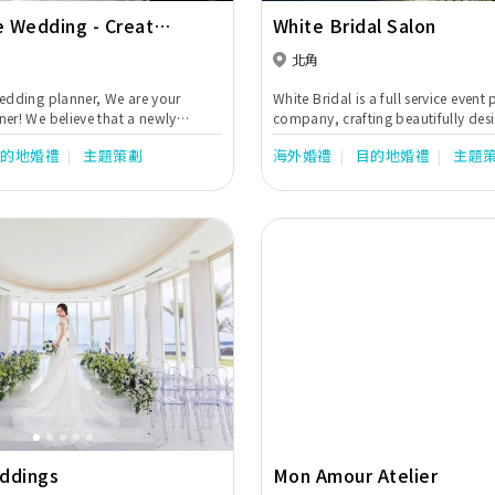
 Wedding - Create
White Bridal Salon
ct wedding
北角
edding planner, We are your
White Bridal is a full service event
er! We believe that a newly
company, crafting beautifully de
not just a passive “old school”
impeccably accomplished weddin
目的地婚禮
主題策劃
海外婚禮
目的地婚禮
主題
r, but a proactive wedding
 inject “life” sparkle into their
cate the most memorable and
t to them.
Next
Previous
ddings
Mon Amour Atelier