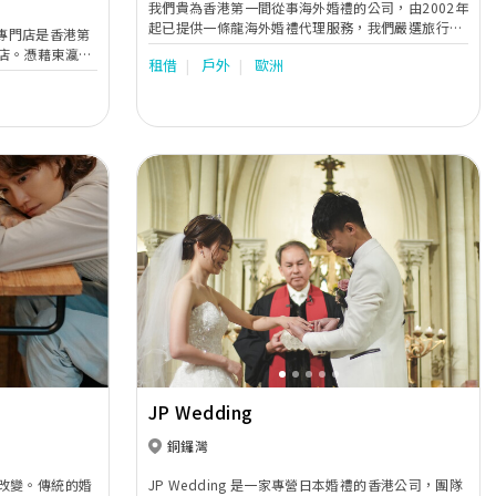
我們貴為香港第一間從事海外婚禮的公司，由2002年
起已提供一條龍海外婚禮代理服務，我們嚴選旅行結
婚禮專門店是香港第
婚的熱門地點，務求為每對新人提供最專業的服務。
店。憑藉東瀛遊
租借
戶外
歐洲
目前本公司專舉辦前往關島﹑峇里﹑北海道﹑意大利
加上在日本擁有
及澳洲的旅行婚禮套餐，憑著我們的豐富經驗，相信
’s On擁有安
不同異國風情的夢想婚禮皆可成真！
式各樣別出心裁
Love’s On
新人在揀選婚禮場
中，360度觀看
Next
Previous
Next
JP Wedding
銅鑼灣
改變。傳統的婚
JP Wedding 是一家專營日本婚禮的香港公司，團隊