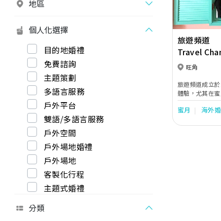
地區
個人化選擇
旅遊頻道
目的地婚禮
Travel Cha
免費諮詢
旺角
主題策劃
旅遊頻道成立於
多語言服務
體驗，尤其在蜜月
面獨具特色，我
戶外平台
蜜月
海外
價。我們致力於
雙語/多語言服務
遊服務，專注於
非洲和奢華東南
戶外空間
行、海外婚禮還是
戶外場地婚禮
客戶提供專業、
的旅程。
戶外場地
客製化行程
主題式婚禮
分類