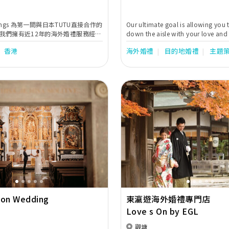
ddings 為第一間與日本TUTU直接合作的
Our ultimate goal is allowing you 
我們擁有近12年的海外婚禮服務經
down the aisle with your love and
他大型旅行公司一直有緊密的合作，
the graces and blessings.
香港
海外婚禮
目的地婚禮
主題
更好的服務。我們亦會安排一對一的
客人的意見及需要，無論從安排整個
紗等等，我們都盡心盡力去滿足客
Next
Previous
on Wedding
東瀛遊海外婚禮專門店
Love s On by EGL
觀塘