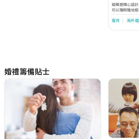
縱橫遊精心設計
可以隨時隨地極
蜜月
海外
婚禮籌備貼士