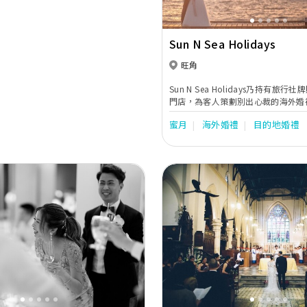
Sun N Sea Holidays
旺角
Sun N Sea Holidays乃持有旅
門店，為客人策劃別出心裁的海外婚
團隊以專業及專注細節見稱，為忙碌
蜜月
海外婚禮
目的地婚禮
客人提供方便、快捷、準確的一站式
數年間，公司已為數千對新人策劃結
求婚及週年紀念之旅。合作伙伴遍佈
家如馬爾代夫、日本、希臘等。
Next
Previous