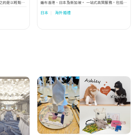
之的是以輕鬆，
遍布香港、日本及新加坡。 一站式高質服務，包括：
。 公司創辦人同
•籌劃日本優雅歐式或自然風教堂的婚禮儀式 •婚
日本
海外婚禮
實行了夢想婚禮展
紗和服攝影 •日式新娘化妝及髮型設計 •日本婚紗
中的難關令他們
租借服務 •結婚週年紀念派對 JP Wedding 致力於
助實現同樣有此
為客人打造夢想中的日本婚禮。
過程。 本公司重
對自己婚禮的需
行同時並存，為
永久回憶。