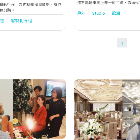
禮不再是市場上唯一的主流，取而代
精彩行程，為你搜羅優惠價格，讓你
簡約及有創意的婚旅（結婚及旅行）
速訂購。
戶外
Studio
歐洲
樣是一對同性戀者,同時以婚旅形式
開了對雙方承諾的下一頁人生。過程
婚禮
客製化行程
體會到各種困難無助，因此他們想幫
夢想的情侶。見證及陪伴著整個幸福
視每一位準新人,將通過每對準新人
求，設計獨有的理想婚旅。結婚與旅
1
每對準新人打造最獨特最難忘的人生