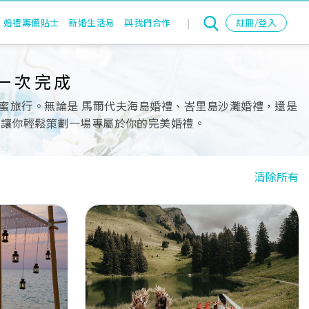
婚禮籌備貼士
新婚生活易
與我們合作
|
註冊/登入
一次完成
蜜旅行。無論是 馬爾代夫海島婚禮、峇里島沙灘婚禮，還是
，讓你輕鬆策劃一場專屬於你的完美婚禮。
清除所有
Next
Previous
Next