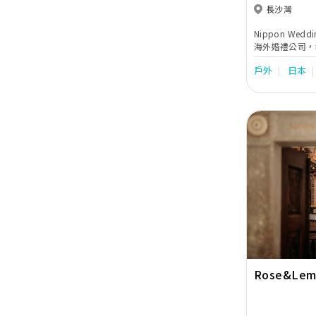
長沙灣
Nippon We
海外婚禮公司，
驗，與日本及其
戶外
日本
不斷為顧客提供
貼心服務，聆聽
婚禮行程到選婚
人。
Previous
Rose&Lem