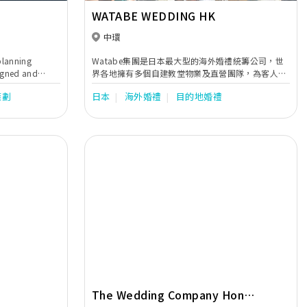
WATABE WEDDING HK
中環
 planning
Watabe集團是日本最大型的海外婚禮統籌公司，世
signed and
界各地擁有多個自建教堂物業及直營團隊，為客人提
gs.
供優質的海外婚禮統籌服務。
策劃
日本
海外婚禮
目的地婚禮
Next
Previous
Next
The Wedding Company Hong