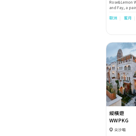
Rose&Lemon W
and Fay, a pa
got married in
歐洲
蜜月
aim to offer b
customisable a
to experience a
destination we
Previous
縱橫遊
WWPKG
尖沙咀