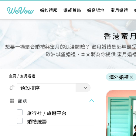
婚紗禮服
婚戒首飾
婚宴場地
蜜月婚禮
香港蜜
想要一場結合婚禮與蜜月的浪漫體驗？ 蜜月婚禮是近年最
歐洲城堡婚禮，本文將為你提供 蜜月婚
主頁
/
蜜月婚禮
海外婚禮
×
類別
旅行社 / 旅遊平台
婚禮統籌
Previous