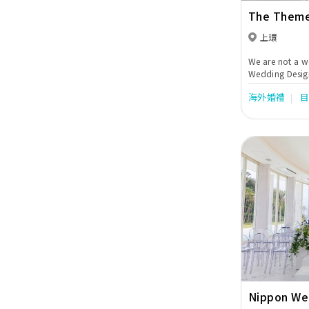
The Theme
your perfe
上環
We are not a w
Wedding Design
weds’ need is 
海外婚禮
wedding planne
“designer”. We
big day, fabri
delightful nigh
Previous
Nippon We