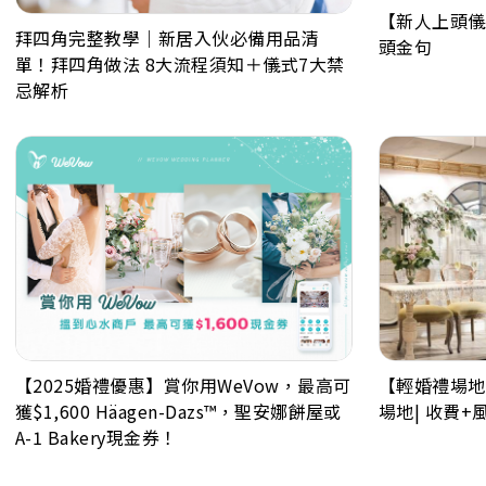
【新人上頭儀
拜四角完整教學｜新居入伙必備用品清
頭金句
單！拜四角做法 8大流程須知＋儀式7大禁
忌解析
【2025婚禮優惠】賞你用WeVow，最高可
【輕婚禮場地
獲$1,600 Häagen-Dazs™，聖安娜餅屋或
場地| 收費+
A-1 Bakery現金券！