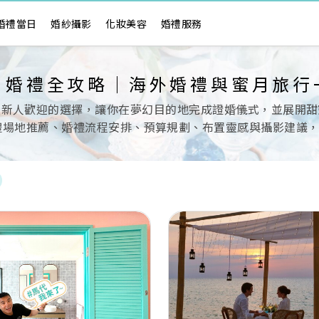
婚禮當日
婚紗攝影
化妝美容
婚禮服務
月婚禮全攻略｜海外婚禮與蜜月旅行
受新人歡迎的選擇，讓你在夢幻目的地完成證婚儀式，並展開甜
禮場地推薦、婚禮流程安排、預算規劃、布置靈感與攝影建議
Next
Previous