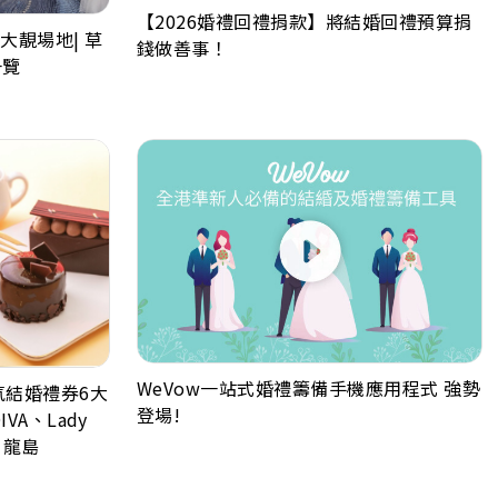
【2026婚禮回禮捐款】將結婚回禮預算捐
大靚場地| 草
錢做善事！
一覽
WeVow一站式婚禮籌備手機應用程式 強勢
人氣結婚禮券6大
登場!
IVA、Lady
s 龍島