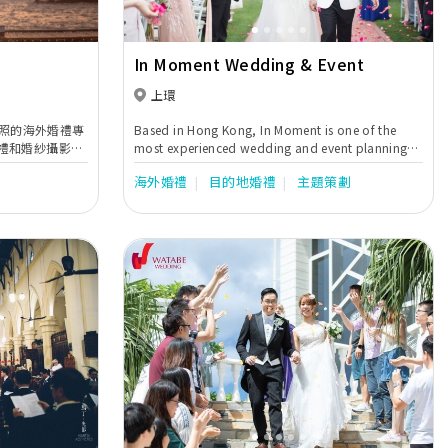
In Moment Wedding & Event
上環
行社牌照的海外婚禮專
Based in Hong Kong, In Moment is one of the
禮和婚紗攝影。
most experienced wedding and event planning
而追求高質素的
companies, having produced many luxurious
海外婚禮
目的地婚禮
主題策劃
婚旅服務。短短
and unique weddings along with large-scale
婚、蜜月、驚喜
events.
全球五十多個國
Next
Previous
Next