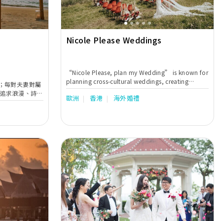
Nicole Please Weddings
“Nicole Please, plan my Wedding” is known for
planning cross-cultural weddings, creating
；每對夫妻對屬
interlinks between multiple cultures and different
 追求浪漫、詩
歐洲
香港
海外婚禮
religions, embracing personalised elements, and
您倆的婚旅絕不
incorporating traditions. The challenge is not
的專業和豐富的
going to the Moon, Challenge is to make you feel
唯美雪國的芬
you are on the Moon without going there.
的日本或瑰麗童
Nicole’s selection of services includes Full
紗攝影、婚禮統
Wedding Planning, Month of Coordination,
旅程，一一代
Hotels Wedding Strategy Consulting , and
的海外婚旅。
Proposal Planning in world-renowned
destinations such as Zurich, Gstaad, Ticino,
Lucerne, Queenstown, Chiang Mai, Bali, Lake
Como, Italy, Marrakech, Portugal, Ibiza, Hong
Next
Previous
Next
Kong and many more.