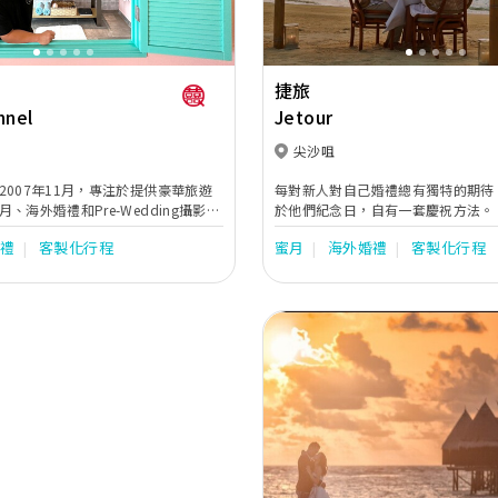
捷旅
nnel
Jetour
尖沙咀
2007年11月，專注於提供豪華旅遊
每對新人對自己婚禮總有獨特的期待
、海外婚禮和Pre-Wedding攝影方
於他們紀念日，自有一套慶祝方法。
們以優質的服務獲得了客戶的高度評
意、熱情、簡約、傳統，還是靈性，
婚禮
客製化行程
蜜月
海外婚禮
客製化行程
提供高品質且一站式多元化的蜜月旅
應受到地域的限制。 憑著超過40年
提供豪華馬爾代夫、希臘、土耳其、
旅遊策劃經驗，捷旅能為您們在遠至
亞的蜜月旅遊服務。無論是蜜月旅
蘭、海天一色的泰國、近如風俗典禮
Pre-Wedding攝影，我們將為每位
話的歐洲，作出窩心妥善的安排，婚
高品質的服務，讓您享受難忘又甜蜜
籌、禮服造型、紀念禮物，安排來賓
辦，目的只為您能擁有屬於自己風格
Previous