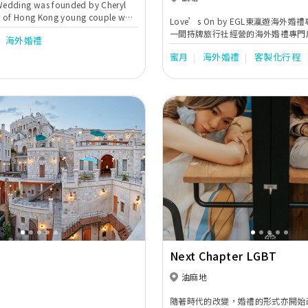
edding was founded by Cheryl
ir of Hong Kong young couple who
Love’s On by EGL東瀛遊海外
 Slovenia in August, 2018. They
一間持牌旅行社經營的海外婚禮專門
海外婚禮
outique wedding packages that are
歷年在日本建立強大旅遊網絡配套，
nd unique, which allow couples
蜜月
海外婚禮
客製化行程
超過30間教堂的直屬代理權，讓Love
 stress-free and exclusive
排海外婚禮專業知識及配套，打造各
dding.
的安排，實現新人對婚禮的憧憬。另外，
更與時並進，特別採用VR科技，讓
地時只要透過VR設備便可猶如置身當
實況，從而挑選最合心的選擇。
Next
Previous
Next Chapter LGBT
油麻地
隨著時代的改變，婚禮的形式亦開始