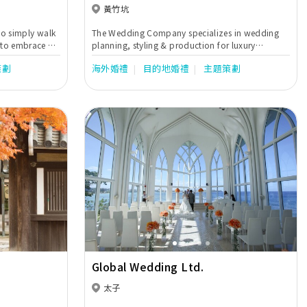
Kong
黃竹坑
to simply walk
The Wedding Company specializes in wedding
 to embrace all
planning, styling & production for luxury
weddings in HK, Asia and worldwide.
策劃
海外婚禮
目的地婚禮
主題策劃
Next
Previous
Next
Global Wedding Ltd.
太子