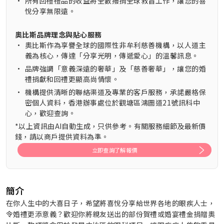
•
所有回禮禮品的收益將全數撥捐全球救盲工作，讓您的喜
悅分享無限遠。
奧比斯品牌理念與貼心服務
•
奧比斯作為享譽全球的國際性非牟利慈善機構，以人道主
義為核心，傳達「分享光明，傳遞愛心」的溫馨訊息。
•
品牌強調「意義深遠的奢華」及「慈善奢華」，讓您的婚
禮捐獻和回禮更顯高尚情懷。
•
機構提供清晰的聯絡渠道及專業的客戶服務，承諾嚴格保
密個人資料，香港辦事處位於觀塘區鴻圖道21號訊科中
心，歡迎查詢。
*以上資訊由AI自動生成，只供參考。有關服務細節及最新價
錢，請以商戶提供資料為準。
立即查詢了解報價
簡介
在你人生中的大喜日子，希望將喜悅分享給世界各地的眼疾人士，
令婚禮更添意義？歡迎你將親友送出的部份賀禮或婚宴禮金捐贈奧