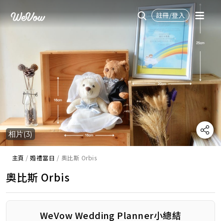
註冊/登入
相片(3)
主頁
/
婚禮當日
/
奧比斯 Orbis
奧比斯 Orbis
WeVow Wedding Planner小總結