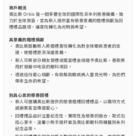
商戶概況
奧比斯 Orbis 是一間享譽全球的國際性非牟利慈善機構，致
力於全球救盲，並為新人提供富有慈善意義的婚禮捐獻及回
禮禮品選項，讓喜悅轉化為光明與希望。
具意義的婚禮捐獻
•
奧比斯鼓勵新人將婚禮喜悅轉化為對全球眼疾患者的支
援，使婚禮更添深遠意義。
•
新人可將部分親友賀禮或婚宴禮金捐贈予奧比斯，善款將
用於發展中地區的眼科項目。
•
透過這份愛心捐獻，有助幫助眼疾病人重見光明，為他們
帶來生命的希望。
別具心思的慈善回禮
•
新人可選購奧比斯提供的慈善婚禮回禮禮品，以獨特方式
感謝賓客並傳遞愛心。
•
回禮禮品設計注重紀念性、實用性及慈善的融合，款式包
括心意卡、溫馨小熊手提杯套及奧比斯眼科飛機醫院系列
紀念品等。