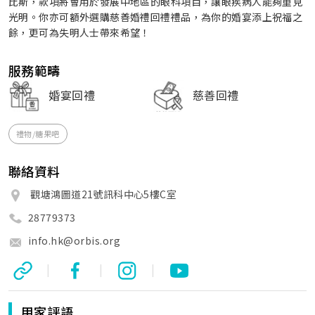
比斯，款項將會用於發展中地區的眼科項目，讓眼疾病人能夠重見
光明。你亦可額外選購慈善婚禮回禮禮品，為你的婚宴添上祝福之
餘，更可為失明人士帶來希望！
服務範疇
婚宴回禮
慈善回禮
禮物/糖果吧
聯絡資料
觀塘鴻圖道21號訊科中心5樓C室
28779373
info.hk@orbis.org
|
|
|
用家評語