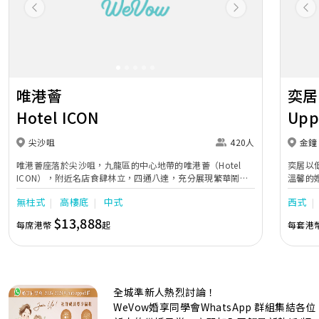
Previous
Next
Pr
唯港薈
奕居
Hotel ICON
Upp
尖沙咀
420人
金鐘
唯港薈座落於尖沙咀，九龍區的中心地帶的唯港薈（Hotel
奕居以
ICON），附近名店食肆林立，四通八達，充分展現繁華鬧巿
溫馨的
中的活力個性，成為一眾準新人舉辦婚宴的熱門之選。專業團
團隊會
無柱式
高樓底
中式
西式
隊由策劃統籌至所有婚宴每個細節，唯港薈都力臻完美，保證
讓您留下獨特的醉人回憶。 擁有時尚高樓頂的Silverbox宴會
$13,888
每席港幣
起
每套港
廳，配置了全套先進的視聽影音及燈光設備配套，並採用極富
現代時尚感的水晶玻璃燈，演繹出與別不同的經典神韻。不論
是憧憬醉人美景餐廳、全新舒適雅緻的1937私人宴會廳、無
柱式瑰麗宴會廳、還是充滿活力氛圍的自助餐﹔唯港薈
（Hotel ICON），多個風格各異的婚宴場地，都完美切合各
全城準新人熱烈討論！
準新人的個性及預算﹔保證為您打造夢寐以求的特別日子，令
賓客永誌難忘！
WeVow婚享同學會WhatsApp 群組集結各位