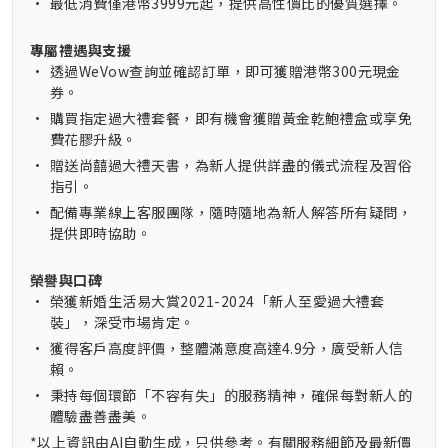
•
最低消費僅港幣3999元起，提供高性價比的優質選擇。
專屬禮遇與支援
•
透過WeVow查詢並確認訂單，即可獲贈港幣300元現金
券。
•
購買指定過大禮套餐，即有機會獲贈黃金乾鮑禮盒或享免
費花膠升級。
•
贈送尚囍過大禮天書，為新人提供詳盡的儀式流程及習俗
指引。
•
配備專業線上客服團隊，隨時隨地為新人解答所有疑問，
提供即時協助。
榮譽與口碑
•
榮獲新婚生活易大賞2021-2024「新人至愛過大禮套
裝」，深受市場肯定。
•
獲得客戶高度評價，整體滿意度高達4.9分，廣受新人信
賴。
•
秉持每個環節「不容有失」的服務精神，確保每對新人的
體驗盡善盡美。
*以上資訊由AI自動生成，只供參考。有關服務細節及最新價