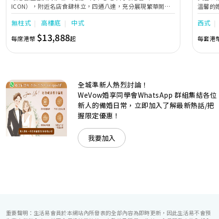
ICON），附近名店食肆林立，四通八達，充分展現繁華鬧巿
溫馨的
中的活力個性，成為一眾準新人舉辦婚宴的熱門之選。專業團
團隊會
無柱式
高樓底
中式
西式
隊由策劃統籌至所有婚宴每個細節，唯港薈都力臻完美，保證
讓您留下獨特的醉人回憶。 擁有時尚高樓頂的Silverbox宴會
$13,888
每席港幣
起
每套港
廳，配置了全套先進的視聽影音及燈光設備配套，並採用極富
現代時尚感的水晶玻璃燈，演繹出與別不同的經典神韻。不論
是憧憬醉人美景餐廳、全新舒適雅緻的1937私人宴會廳、無
柱式瑰麗宴會廳、還是充滿活力氛圍的自助餐﹔唯港薈
（Hotel ICON），多個風格各異的婚宴場地，都完美切合各
全城準新人熱烈討論！
準新人的個性及預算﹔保證為您打造夢寐以求的特別日子，令
賓客永誌難忘！
WeVow婚享同學會WhatsApp 群組集結各位
新人的備婚日常，立即加入了解最新熱話/把
握限定優惠！
我要加入
重要聲明：生活易會員於本網站內所發表的全部內容為即時更新，因此生活易不會預