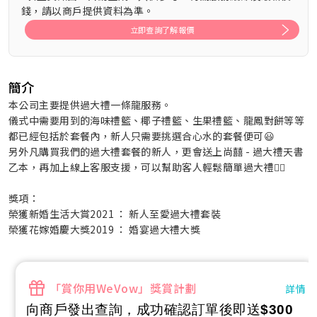
錢，請以商戶提供資料為準。
立即查詢了解報價
簡介
本公司主要提供過大禮一條龍服務。
儀式中需要用到的海味禮籃、椰子禮籃、生果禮籃、龍鳳對餅等等
都已經包括於套餐內，新人只需要挑選合心水的套餐便可😃
另外凡購買我們的過大禮套餐的新人，更會送上尚囍 - 過大禮天書
乙本，再加上線上客服支援，可以幫助客人輕鬆簡單過大禮👍🏻
獎項：
榮獲新婚生活大賞2021 ： 新人至愛過大禮套裝
榮獲花嫁婚慶大獎2019 ： 婚宴過大禮大獎
「賞你用WeVow」獎賞計劃
詳情
向商戶發出查詢，成功確認訂單後即送
$300