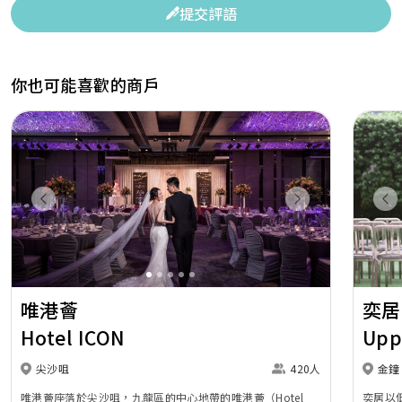
提交評語
你也可能喜歡的商戶
Previous
Next
Pr
唯港薈
奕居
Hotel ICON
Upp
尖沙咀
420人
金鐘
唯港薈座落於尖沙咀，九龍區的中心地帶的唯港薈（Hotel
奕居以