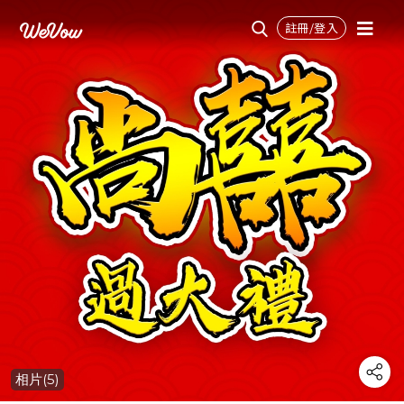
註冊/登入
相片(5)