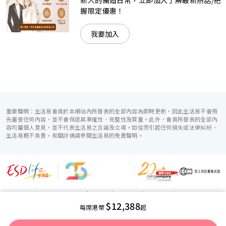
新人的備婚日常，立即加入了解最新熱話/把
握限定優惠！
我要加入
重要聲明：生活易會員於本網站內所發表的全部內容為即時更新，因此生活易不會預
先審查任何內容，並不會保證其準確性、完整性及質量。此外，會員所發表的全部內
容均屬個人意見，並不代表生活易之言論及立場。如從而引起任何損失或法律糾紛，
生活易概不負責。有關詳情請參閱生活易的免責聲明。
生活易服務範圍 ：
電子商貿
|
IT 方案
|
廣告宣傳
|
新婚導航
|
$12,388
「優質婚禮商戶」計劃
每席港幣
起
使用條款
|
私隱聲明
|
免責聲明
|
聯絡我們
© ESD Services Limited 2000-2026