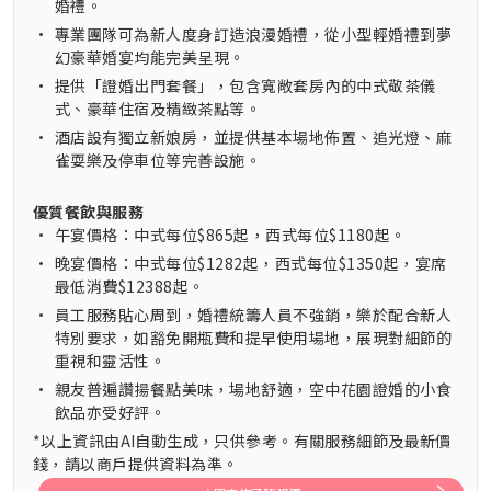
婚禮。
•
專業團隊可為新人度身訂造浪漫婚禮，從小型輕婚禮到夢
幻豪華婚宴均能完美呈現。
•
提供「證婚出門套餐」，包含寬敞套房內的中式敬茶儀
式、豪華住宿及精緻茶點等。
•
酒店設有獨立新娘房，並提供基本場地佈置、追光燈、麻
雀耍樂及停車位等完善設施。
優質餐飲與服務
•
午宴價格：中式每位$865起，西式每位$1180起。
•
晚宴價格：中式每位$1282起，西式每位$1350起，宴席
最低消費$12388起。
•
員工服務貼心周到，婚禮統籌人員不強銷，樂於配合新人
特別要求，如豁免開瓶費和提早使用場地，展現對細節的
重視和靈活性。
•
親友普遍讚揚餐點美味，場地舒適，空中花園證婚的小食
飲品亦受好評。
*以上資訊由AI自動生成，只供參考。有關服務細節及最新價
錢，請以商戶提供資料為準。