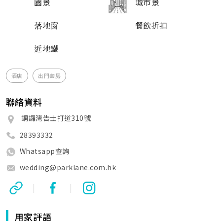
園景
城市景
落地窗
餐飲折扣
近地鐵
酒店
出門套房
聯絡資料
銅鑼灣告士打道310號
28393332
Whatsapp查詢
wedding@parklane.com.hk
|
|
用家評語