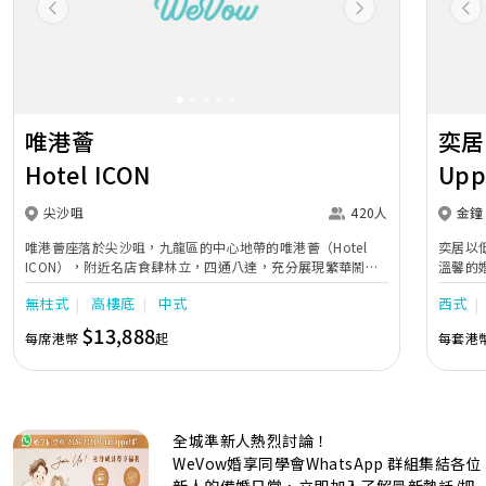
Previous
Next
Pr
唯港薈
奕居
Hotel ICON
Upp
尖沙咀
420人
金鐘
唯港薈座落於尖沙咀，九龍區的中心地帶的唯港薈（Hotel
奕居以
ICON），附近名店食肆林立，四通八達，充分展現繁華鬧巿
溫馨的
中的活力個性，成為一眾準新人舉辦婚宴的熱門之選。專業團
團隊會
無柱式
高樓底
中式
西式
隊由策劃統籌至所有婚宴每個細節，唯港薈都力臻完美，保證
讓您留下獨特的醉人回憶。 擁有時尚高樓頂的Silverbox宴會
$13,888
每席港幣
起
每套港
廳，配置了全套先進的視聽影音及燈光設備配套，並採用極富
現代時尚感的水晶玻璃燈，演繹出與別不同的經典神韻。不論
是憧憬醉人美景餐廳、全新舒適雅緻的1937私人宴會廳、無
柱式瑰麗宴會廳、還是充滿活力氛圍的自助餐﹔唯港薈
（Hotel ICON），多個風格各異的婚宴場地，都完美切合各
全城準新人熱烈討論！
準新人的個性及預算﹔保證為您打造夢寐以求的特別日子，令
賓客永誌難忘！
WeVow婚享同學會WhatsApp 群組集結各位