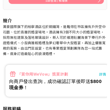
立即查詢了解報價
簡介
萬豪國際旗下的柏寧酒店位於銅鑼灣，是難得在市區擁有戶外空中
花園、位於高層的婚宴場地。酒店擁有3個不同大小的婚宴場地，
採用無柱建築及落地玻璃設計，新人可於維港壯麗海景下舉行戶外
證婚儀式、小型典雅輕婚禮及夢幻奢華中大型婚宴，再加上優雅寬
敞的客房，由出門至設宴，也有專業婚宴策劃團隊為您一站式籌
備，度身訂造最貼心的浪漫婚禮。
「賞你用WeVow」獎賞計劃
詳情
向商戶發出查詢，成功確認訂單後即送
$800
現金券
！
服務範疇