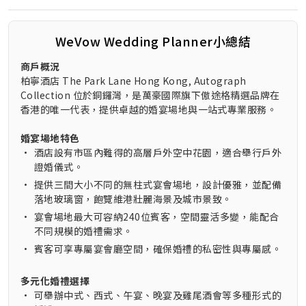
WeVow Wedding Planner小總結
商戶概況
柏寧酒店 The Park Lane Hong Kong, Autograph
Collection 位於銅鑼灣，是萬豪國際旗下傲途格精選品牌在
香港的唯一代表，提供卓越的婚宴場地與一站式專業服務。
婚宴場地特色
•
酒店設有市區內難得的高層戶外空中花園，適合舉行戶外
證婚儀式。
•
提供三間大小不同的無柱式宴會場地，設計優雅，並配備
落地玻璃窗，飽覽維港壯麗海景及城市景致。
•
宴會場地最大可容納240位賓客，空間靈活多變，能配合
不同規模的婚禮需求。
•
賓客可享專屬宴會廳空間，確保婚禮的私密性與專屬感。
多元化婚禮選擇
•
可舉辦中式、西式、午宴、晚宴及雞尾酒會等多種形式的