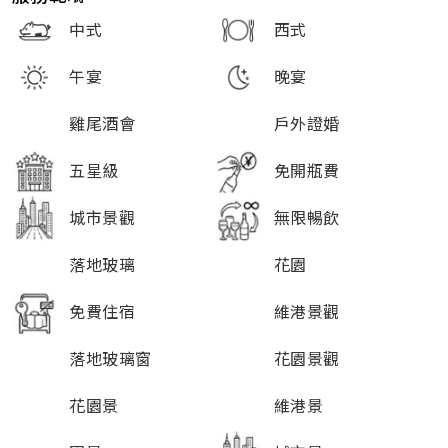
中式
西式
午宴
晚宴
雞尾酒會
戶外證婚
五星級
免開瓶費
城市景觀
無限暢飲
落地玻璃
花園
免費住宿
維港景觀
落地玻璃窗
花園景觀
花園景
維港景