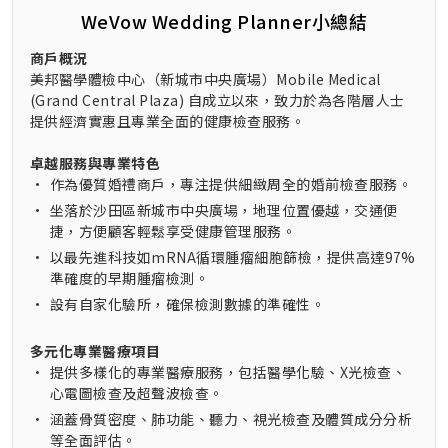
WeVow Wedding Planner小總結
商戶概況
美邦醫學體檢中心（新城市中央廣場）Mobile Medical
(Grand Central Plaza) 自成立以來，致力於為各階層人士
提供經濟實惠且專業全面的健康檢查服務。
卓越服務與專業特色
•
作為優質婚禮商戶，專注提供細緻周全的婚前檢查服務。
•
坐落於沙田區新城市中央廣場，地理位置優越，交通便
捷，方便顧客輕鬆享受健康管理服務。
•
以最先進科技如mRNA循環腫瘤細胞篩檢，提供高達97%
準確度的早期腫瘤檢測。
•
設有自家化驗所，確保檢測數據的準確性。
多元化專業醫療項目
•
提供多樣化的專業醫療服務，包括醫學化驗、X光檢查、
心電圖檢查及超聲波檢查。
•
涵蓋骨質密度、肺功能、聽力、視光檢查及體質成分分析
等全面評估。