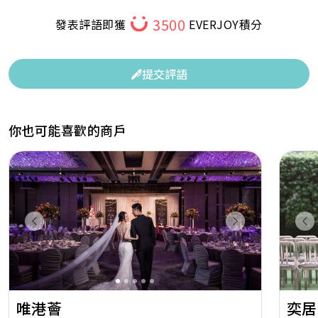
3500
發表評語即獲
EVERJOY積分
提交評語
你也可能喜歡的商戶
Previous
Next
Pr
唯港薈
奕居