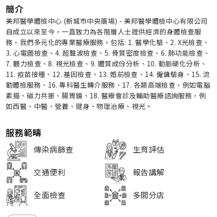
簡介
美邦醫學體檢中心 (新城市中央廣場) - 美邦醫學體檢中心有限公司
自成立以來至今，一直致力為各階層人士提供經濟的身體檢查服
務，我們多元化的專業醫療服務，包括: 1. 醫學化驗、2. X光檢查、
3. 心電圖檢查、4. 超聲波檢查、5. 骨質密度檢查、6. 肺功能檢查、
7. 聽力檢查、8. 視光檢查、9. 體質成份分析、10. 動脈硬化分析、
11. 疫苗接種、12. 基因檢查、13. 婚前檢查、14. 僱傭驗身、15. 流
動體檢服務、16. 專科醫生轉介服務、17. 各類高端檢查，例如電腦
素描、磁力共振、腸胃鏡、18. 醫療會診及輔助醫療諮詢服務，例
如西醫、中醫、營養、健身、物理治療、視光。
服務範疇
傳染病篩查
生育評估
交通便利
報告講解
全面檢查
多間分店