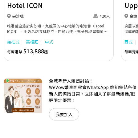
Hotel ICON
Upp
尖沙咀
420人
金鐘
唯港薈座落於尖沙咀，九龍區的中心地帶的唯港薈（Hotel
奕居以
ICON），附近名店食肆林立，四通八達，充分展現繁華鬧巿
溫馨的
中的活力個性，成為一眾準新人舉辦婚宴的熱門之選。專業團
團隊會
無柱式
高樓底
中式
西式
隊由策劃統籌至所有婚宴每個細節，唯港薈都力臻完美，保證
讓您留下獨特的醉人回憶。 擁有時尚高樓頂的Silverbox宴會
$13,888
每席港幣
起
每套港
廳，配置了全套先進的視聽影音及燈光設備配套，並採用極富
現代時尚感的水晶玻璃燈，演繹出與別不同的經典神韻。不論
是憧憬醉人美景餐廳、全新舒適雅緻的1937私人宴會廳、無
柱式瑰麗宴會廳、還是充滿活力氛圍的自助餐﹔唯港薈
（Hotel ICON），多個風格各異的婚宴場地，都完美切合各
全城準新人熱烈討論！
準新人的個性及預算﹔保證為您打造夢寐以求的特別日子，令
賓客永誌難忘！
WeVow婚享同學會WhatsApp 群組集結各位
新人的備婚日常，立即加入了解最新熱話/把
握限定優惠！
我要加入