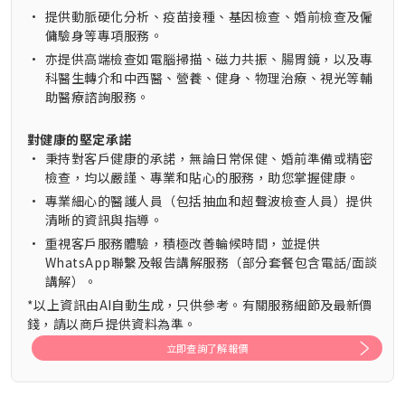
•
提供動脈硬化分析、疫苗接種、基因檢查、婚前檢查及僱
傭驗身等專項服務。
•
亦提供高端檢查如電腦掃描、磁力共振、腸胃鏡，以及專
科醫生轉介和中西醫、營養、健身、物理治療、視光等輔
助醫療諮詢服務。
對健康的堅定承諾
•
秉持對客戶健康的承諾，無論日常保健、婚前準備或精密
檢查，均以嚴謹、專業和貼心的服務，助您掌握健康。
•
專業細心的醫護人員（包括抽血和超聲波檢查人員）提供
清晰的資訊與指導。
•
重視客戶服務體驗，積極改善輪候時間，並提供
WhatsApp聯繫及報告講解服務（部分套餐包含電話/面談
講解）。
*以上資訊由AI自動生成，只供參考。有關服務細節及最新價
錢，請以商戶提供資料為準。
立即查詢了解報價