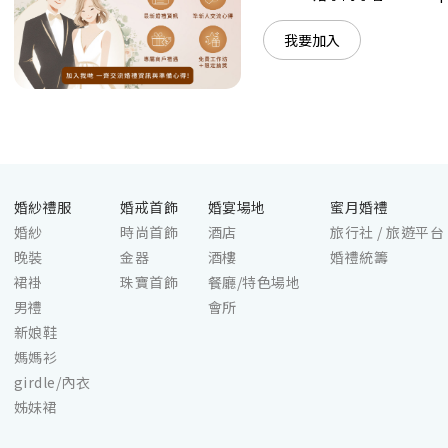
難忘！
我要加入
婚紗禮服
婚戒首飾
婚宴場地
蜜月婚禮
婚紗
時尚首飾
酒店
旅行社 / 旅遊平台
晚裝
金器
酒樓
婚禮統籌
裙褂
珠寶首飾
餐廳/特色場地
男禮
會所
新娘鞋
媽媽衫
girdle/內衣
姊妹裙