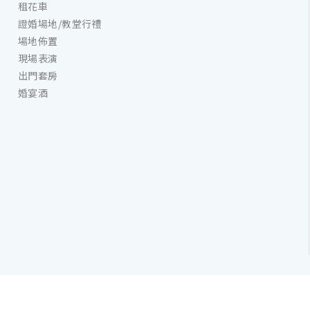
租花車
證婚場地/教堂行禮
場地佈置
現場表演
出門套房
婚宴酒