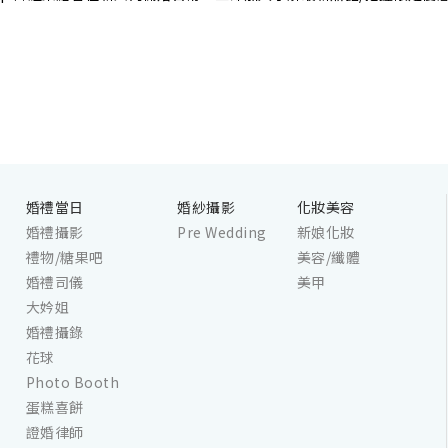
婚禮當日
婚紗攝影
化妝美容
婚禮攝影
Pre Wedding
新娘化妝
禮物/糖果吧
美容/纖體
婚禮司儀
美甲
大妗姐
婚禮攝錄
花球
Photo Booth
蛋糕喜餅
證婚律師