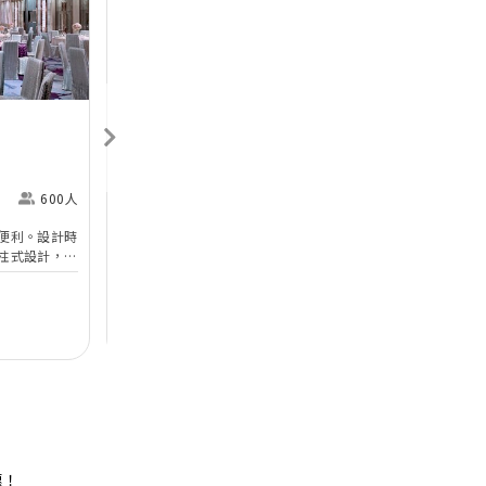
Next
Previous
Next
香港喜來登酒店
Sheraton Hong Kong
H
Hotel & Towers
M
600人
尖沙咀
360人
便利。設計時
香港喜來登酒店的無柱式宴會廳及其他婚宴場地已於
於
柱式設計，環
2025年年初全面完成翻新工程，以全新姿態為準新
婚
設備。喜宴堂
人打造完美無瑕的優雅婚宴。全新裝修的高樓底無柱
海
優質婚禮商戶
無柱式
高樓底
中
適合舉行華麗
式宴會廳以淺灰色、大地色及古銅色為主調，天花懸
核
善場地，可以
吊的螺旋形Swarovski LED水晶吊燈，氣派不凡；宴
宴
$12,888
每席港幣
起
每
證婚派對。酒
會廳配備了最先進的設備如內置LED 幕牆、液晶投
性
人及賓客留下
影機和屏幕，是優雅浪漫囍宴的理想場地；而小巧雅
（
致的唐廳、採自然光的宋廳及明廳以及其他靈巧高雅
然
的宴會場地，即可舉辦私人雅致的輕婚宴或浪漫溫馨
酒
的證婚典禮，迎合不同準新人的需要。 酒店的囍宴
參
菜譜均由屢獲殊榮、連續17年獲米芝蓮推薦及連續7
年獲黑珍珠一鑽殊榮的天寶閣團隊主理，為婚宴匠心
打造賞心悅味美饌。 香港喜來登酒店細意殷勤的宴
惠！