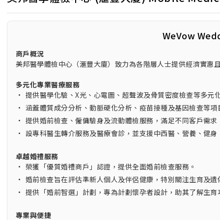
WeVow Wed
商戶概況
美邦醫學體檢中心（滙豐大廈）致力為各階層人士提供經濟實惠
多元化專業醫療服務
•
提供醫學化驗、X光、心電圖、超聲波及骨質密度檢查等多元
•
涵蓋體質成分分析、動脈硬化分析、疫苗接種及基因檢查等項
•
提供婚前檢查、僱傭驗身及流動體檢服務，滿足不同客戶需求
•
設專科醫生轉介服務及醫療會診，並支援中西醫、營養、健身
卓越婚禮服務
•
榮獲「優質婚禮商戶」認證，提供全面婚前檢查服務。
•
婚前檢查旨在評估準新人個人及伴侶健康，特別關注生育及遺
•
提供「婚前智選」計劃，專為計劃懷孕者設計，助其了解生育
專業與便捷