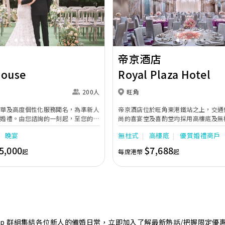
Next
Previous
帝京酒店
House
Royal Plaza Hotel
200人
旺角
奢華及高度個性化服務聞名，為準新人
帝京酒店位於旺角東港鐵站之上，交通
的婚禮。由您諮詢的一刻起，至您的大
尚的喜宴堂及喜酌堂均採用高樓底及無
專業團隊會為您攜手實現夢想婚禮。
境寬敞，且備有LED幕牆、燈光及影音
晚宴
無柱式
高樓底
優質婚禮商戶
最多可筵開40席，更配有水晶吊燈，
婚禮。另外，空中花園深心薈是毛孩友
5,000
$7,688
起
每席港幣
起
飽覽獅子山景致，適合舉行戶外婚禮或
店專業的宴會團隊提供貼心服務，讓新
浪漫美好回憶。
sApp 群組集結各位新人的備婚日常，立即加入了解最新熱話/把握限定優