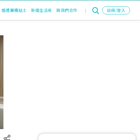
婚禮籌備貼士
新婚生活易
與我們合作
|
註冊/登入