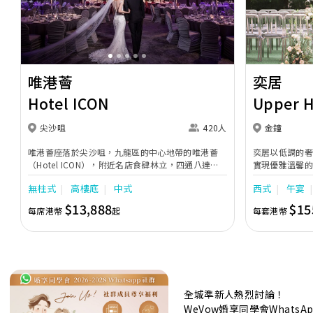
Previous
Next
Previous
唯港薈
奕居
Hotel ICON
Upper 
尖沙咀
420人
金鐘
唯港薈座落於尖沙咀，九龍區的中心地帶的唯港薈
奕居以低調的
（Hotel ICON），附近名店食肆林立，四通八達，
實現優雅溫馨
充分展現繁華鬧巿中的活力個性，成為一眾準新人舉
日子，我們的
無柱式
高樓底
中式
西式
午宴
辦婚宴的熱門之選。專業團隊由策劃統籌至所有婚宴
每個細節，唯港薈都力臻完美，保證讓您留下獨特的
$13,888
$15
每席港幣
起
每套港幣
醉人回憶。 擁有時尚高樓頂的Silverbox宴會廳，配
置了全套先進的視聽影音及燈光設備配套，並採用極
富現代時尚感的水晶玻璃燈，演繹出與別不同的經典
神韻。不論是憧憬醉人美景餐廳、全新舒適雅緻的
1937私人宴會廳、無柱式瑰麗宴會廳、還是充滿活
力氛圍的自助餐﹔唯港薈（Hotel ICON），多個風
格各異的婚宴場地，都完美切合各準新人的個性及預
全城準新人熱烈討論！
算﹔保證為您打造夢寐以求的特別日子，令賓客永誌
WeVow婚享同學會What