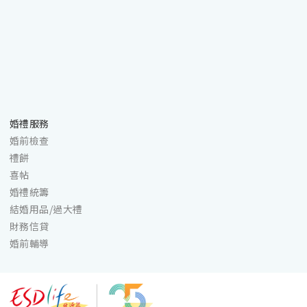
婚禮服務
婚前檢查
禮餅
喜帖
婚禮統籌
結婚用品/過大禮
財務信貸
婚前輔導