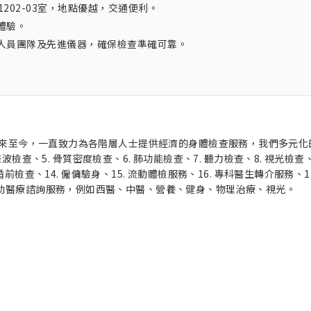
1202-03室，地點優越，交通便利。
體驗。
人員團隊及先進儀器，確保檢查準確可靠。
立以來至今，一直致力為各階層人士提供經濟的身體檢查服務，我們多元化
聲波檢查、5. 骨質密度檢查、6. 肺功能檢查、7. 聽力檢查、8. 視光檢查、
婚前檢查、14. 僱傭驗身、15. 流動體檢服務、16. 專科醫生轉介服務、17
輔助醫療諮詢服務，例如西醫、中醫、營養、健身、物理治療、視光。