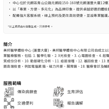
•
中心位於元朗區青山公路元朗段150-160號元朗滙豐大廈12樓
•
以「專業、方便、多元化」為品牌印象，提供卓越舒適的體檢
•
配備強大客服系統，線上預約及更改高效便捷，並設專業醫護
*以上資訊由AI自動生成，只供參考。
簡介
美邦醫學體檢中心 (滙豐大廈) - 美邦醫學體檢中心有限公司自成
業醫療服務，包括: 1. 醫學化驗、2. X光檢查、3. 心電圖檢查、4. 超
質成份分析、10. 動脈硬化分析、11. 疫苗接種、12. 基因檢查、13. 
類高端檢查，例如電腦素描、磁力共振、腸胃鏡、18. 醫療會診及
服務範疇
傳染病篩查
生育評估
交通便利
報告講解