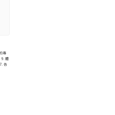
的專
9. 體
. 各