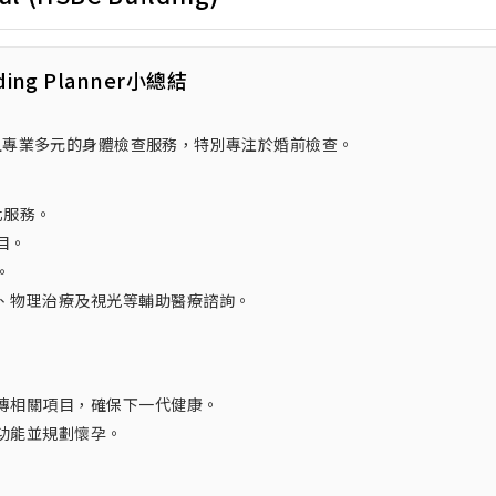
ding Planner小總結
且專業多元的身體檢查服務，特別專注於婚前檢查。
化服務。
目。
。
、物理治療及視光等輔助醫療諮詢。
傳相關項目，確保下一代健康。
功能並規劃懷孕。