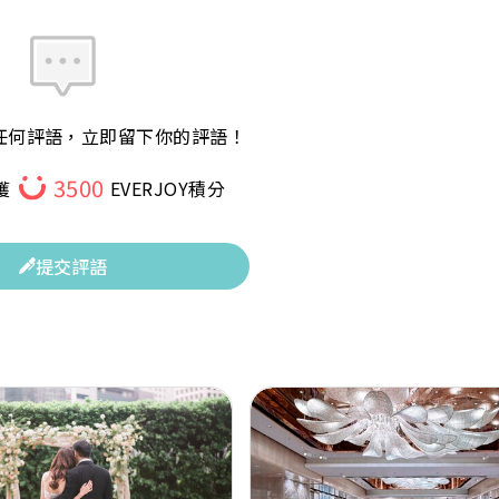
任何評語，立即留下你的評語！
3500
獲
EVERJOY積分
提交評語