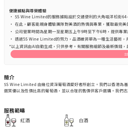
便捷據點與尊榮體驗
•
5S Wine Limited的服務據點設於交通便利的大角咀洋松
•
在此，顧客能親身體驗團隊對美酒的熱情與專業，獲取最完美
•
公司營業時間為星期一至星期五上午9時至下午6時，提供專業
•
透過5S Wine Limited的努力，品酒被昇華為一種生活藝
*以上資訊由AI自動生成，只供參考。有關服務細節及最新價錢
立
簡介
5S Wine Limited 由幾位資深葡萄酒愛好者所創立。我們
選質優以及性價比高的葡萄酒，並以合理的售價供客戶選購。我們志
服務範疇
紅酒
白酒