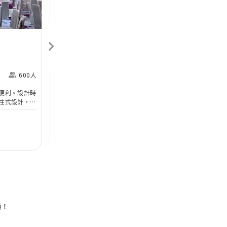
香港喜來登酒店
Sheraton Hong Kong
H
Hotel & Towers
M
600人
尖沙咀
360人
便利。設計時
香港喜來登酒店的無柱式宴會廳及其他婚宴場地已於
於
柱式設計，環
2025年年初全面完成翻新工程，以全新姿態為準新
婚
設備。喜宴堂
人打造完美無瑕的優雅婚宴。全新裝修的高樓底無柱
海
優質婚禮商戶
無柱式
高樓底
中
適合舉行華麗
式宴會廳以淺灰色、大地色及古銅色為主調，天花懸
核
善場地，可以
吊的螺旋形Swarovski LED水晶吊燈，氣派不凡；宴
宴
$12,888
每席港幣
起
每
證婚派對。酒
會廳配備了最先進的設備如內置LED 幕牆、液晶投
性
人及賓客留下
影機和屏幕，是優雅浪漫囍宴的理想場地；而小巧雅
（
致的唐廳、採自然光的宋廳及明廳以及其他靈巧高雅
然
的宴會場地，即可舉辦私人雅致的輕婚宴或浪漫溫馨
酒
的證婚典禮，迎合不同準新人的需要。 酒店的囍宴
參
菜譜均由屢獲殊榮、連續17年獲米芝蓮推薦及連續7
年獲黑珍珠一鑽殊榮的天寶閣團隊主理，為婚宴匠心
打造賞心悅味美饌。 香港喜來登酒店細意殷勤的宴
惠！
會團隊，每年籌辦逾百場的大小婚宴筵席，為準新人
締造非凡婚宴。酒店更設婚宴禮賓司，專門於大日子