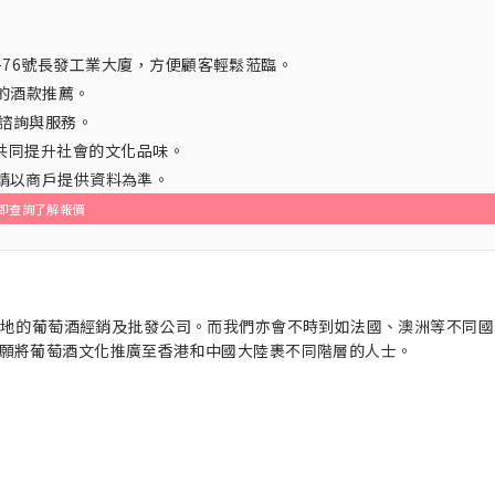
街64-76號長發工業大廈，方便顧客輕鬆蒞臨。
的酒款推薦。
諮詢與服務。
術，共同提升社會的文化品味。
，請以商戶提供資料為準。
即查詢了解報價
以香港為基地的葡萄酒經銷及批發公司。而我們亦會不時到如法國、澳洲等不同
願將葡萄酒文化推廣至香港和中國大陸裹不同階層的人士。