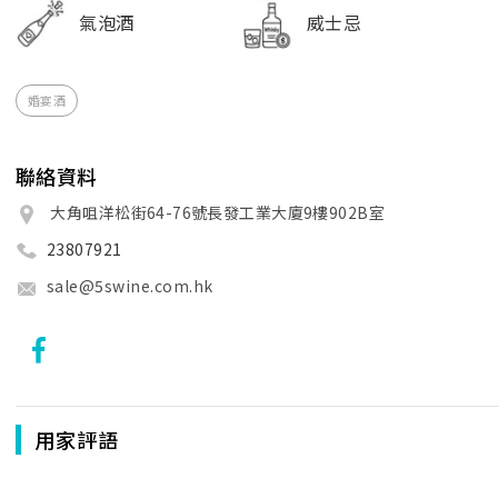
氣泡酒
威士忌
婚宴酒
聯絡資料
大角咀洋松街64-76號長發工業大廈9樓902B室
23807921
sale@5swine.com.hk
用家評語