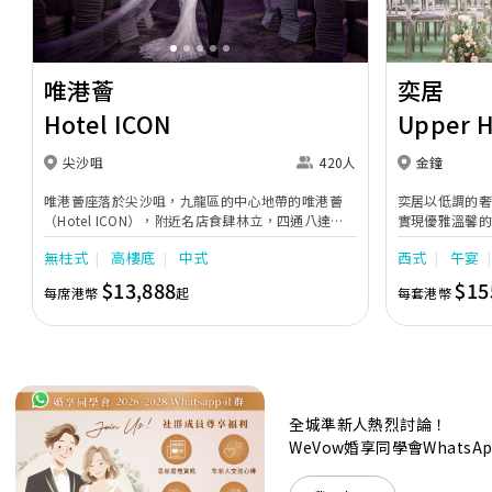
唯港薈
奕居
Hotel ICON
Upper 
尖沙咀
420人
金鐘
唯港薈座落於尖沙咀，九龍區的中心地帶的唯港薈
奕居以低調的
（Hotel ICON），附近名店食肆林立，四通八達，
實現優雅溫馨
充分展現繁華鬧巿中的活力個性，成為一眾準新人舉
日子，我們的
無柱式
高樓底
中式
西式
午宴
辦婚宴的熱門之選。專業團隊由策劃統籌至所有婚宴
每個細節，唯港薈都力臻完美，保證讓您留下獨特的
$13,888
$15
每席港幣
起
每套港幣
醉人回憶。 擁有時尚高樓頂的Silverbox宴會廳，配
置了全套先進的視聽影音及燈光設備配套，並採用極
富現代時尚感的水晶玻璃燈，演繹出與別不同的經典
神韻。不論是憧憬醉人美景餐廳、全新舒適雅緻的
1937私人宴會廳、無柱式瑰麗宴會廳、還是充滿活
力氛圍的自助餐﹔唯港薈（Hotel ICON），多個風
格各異的婚宴場地，都完美切合各準新人的個性及預
全城準新人熱烈討論！
算﹔保證為您打造夢寐以求的特別日子，令賓客永誌
WeVow婚享同學會What
難忘！