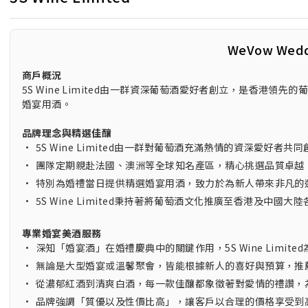
WeVow Wed
商戶概況
5S Wine Limited由一群資深葡萄酒愛好者創立，是香港
婚宴用酒。
品牌理念與精選佳釀
•
5S Wine Limited由一群對葡萄酒充滿熱情的資深愛好
•
團隊定期親赴法國、澳洲等全球知名產區，精心挑選品質卓越
•
特別為婚禮當日提供精選婚宴用酒，致力於為新人帶來非凡的
•
5S Wine Limited秉持著將葡萄酒文化推廣至香港及中
專業婚宴美酒服務
•
深知「婚宴酒」在婚禮慶典中的關鍵作用，5S Wine Limit
•
無論是大型婚宴或溫馨聚會，皆能根據新人的喜好與預算，推
•
從濃郁紅酒到清爽白酒，每一款佳釀都象徵著對愛情的禮讚，
•
品牌強調「質優以及性價比高」，讓客戶以合理的價格享受到