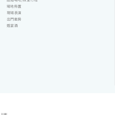
場地佈置
現場表演
出門套房
婚宴酒
」計劃