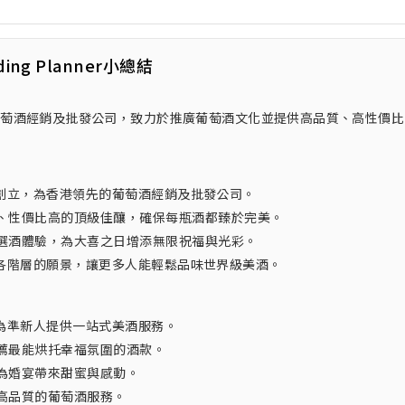
ding Planner小總結
領先的葡萄酒經銷及批發公司，致力於推廣葡萄酒文化並提供高品質、高性價
者共同創立，為香港領先的葡萄酒經銷及批發公司。
、性價比高的頂級佳釀，確保每瓶酒都臻於完美。
選酒體驗，為大喜之日增添無限祝福與光彩。
國大陸各階層的願景，讓更多人能輕鬆品味世界級美酒。
ed為準新人提供一站式美酒服務。
薦最能烘托幸福氛圍的酒款。
為婚宴帶來甜蜜與感動。
高品質的葡萄酒服務。