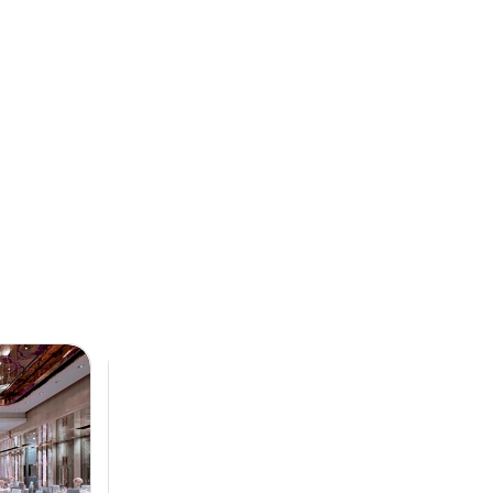
Next
Previous
Next