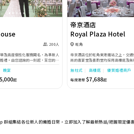
帝京酒店
House
Royal Plaza Hotel
200人
旺角
奢華及高度個性化服務聞名，為準新人
帝京酒店位於旺角東港鐵站之上，交通
的婚禮。由您諮詢的一刻起，至您的大
尚的喜宴堂及喜酌堂均採用高樓底及無
專業團隊會為您攜手實現夢想婚禮。
境寬敞，且備有LED幕牆、燈光及影音
晚宴
無柱式
高樓底
優質婚禮商戶
最多可筵開40席，更配有水晶吊燈，
婚禮。另外，空中花園深心薈是毛孩友
5,000
$7,688
起
每席港幣
起
飽覽獅子山景致，適合舉行戶外婚禮或
店專業的宴會團隊提供貼心服務，讓新
浪漫美好回憶。
sApp 群組集結各位新人的備婚日常，立即加入了解最新熱話/把握限定優