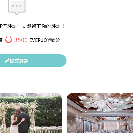
任何評語，立即留下你的評語！
3500
獲
EVERJOY積分
提交評語
Next
Previous