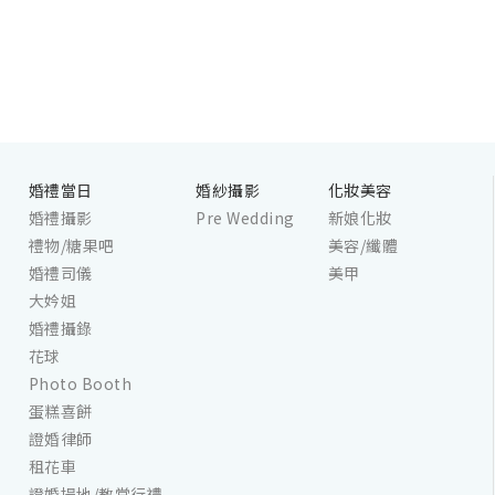
婚禮當日
婚紗攝影
化妝美容
婚禮攝影
Pre Wedding
新娘化妝
禮物/糖果吧
美容/纖體
婚禮司儀
美甲
大妗姐
婚禮攝錄
花球
Photo Booth
蛋糕喜餅
證婚律師
租花車
證婚場地/教堂行禮