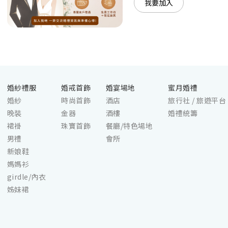
我要加入
婚紗禮服
婚戒首飾
婚宴場地
蜜月婚禮
婚紗
時尚首飾
酒店
旅行社 / 旅遊平台
晚裝
金器
酒樓
婚禮統籌
裙褂
珠寶首飾
餐廳/特色場地
男禮
會所
新娘鞋
媽媽衫
girdle/內衣
姊妹裙