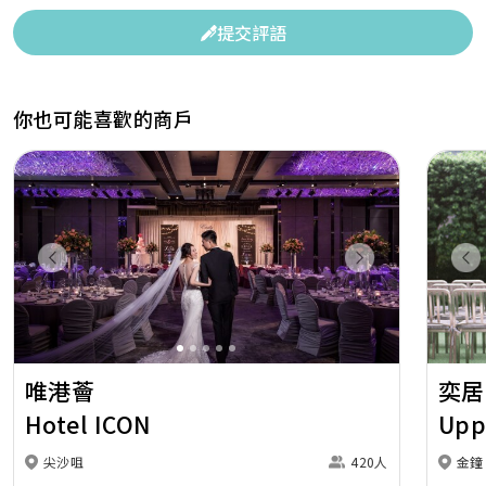
提交評語
你也可能喜歡的商戶
Previous
Next
Pr
唯港薈
奕居
Hotel ICON
Upp
尖沙咀
420人
金鐘