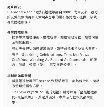
商戶概況
Diamond Wedding鑽石婚禮策劃自2008年成立以來，致力
於以愛與熱情為新人實現夢想中的鑽石級婚禮，提供一站式
專業婚禮服務。
專業婚禮服務
•
提供專業婚禮策劃、婚禮統籌、婚禮場地佈置、婚禮司儀
及相關服務。
•
核心專長包括婚禮統籌策略、婚禮司儀服務及場地佈置。
•
秉持「Sparkling Celebrations, Timeless Vows –
Craft Your Wedding As Radiant As Diamonds」的理
念，強調「婚享『愛』– 享受無憂婚禮」。
卓越團隊與榮譽
•
首屆婚禮統籌師Theresa W.經驗豐富，能熟練計劃、協調
及管理婚禮各方面。
•
Theresa W.於2015年獲《婚禮》雜誌評為「星級婚禮顧
問–最佳統籌」，奠定其優質、專業及可信賴的品牌形
象。