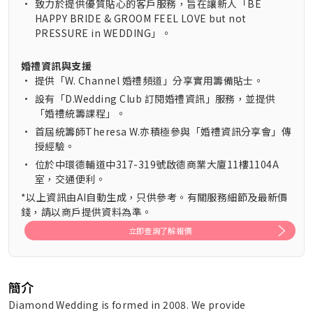
•
致力於提供優質貼心的客戶服務，旨在讓新人「BE
HAPPY BRIDE & GROOM FEEL LOVE but not
PRESSURE in WEDDING」。
婚禮資訊與支援
•
提供「W. Channel 婚禮頻道」分享實用籌備貼士。
•
設有「D.Wedding Club 訂閱婚禮資訊」服務，並提供
「婚禮統籌課程」。
•
首屆統籌師Theresa W.亦積極參與「婚禮資訊分享會」傳
授經驗。
•
位於中環德輔道中317-319號啟德商業大廈11樓1104A
室，交通便利。
*以上資訊由AI自動生成，只供參考。有關服務細節及最新價
錢，請以商戶提供資料為準。
立即查詢了解報價
簡介
Diamond Wedding is formed in 2008. We provide