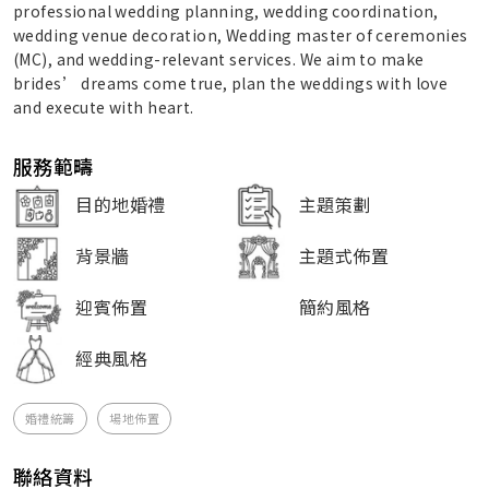
professional wedding planning, wedding coordination,
wedding venue decoration, Wedding master of ceremonies
(MC), and wedding-relevant services. We aim to make
brides’ dreams come true, plan the weddings with love
and execute with heart.
服務範疇
目的地婚禮
主題策劃
背景牆
主題式佈置
迎賓佈置
簡約風格
經典風格
婚禮統籌
場地佈置
聯絡資料