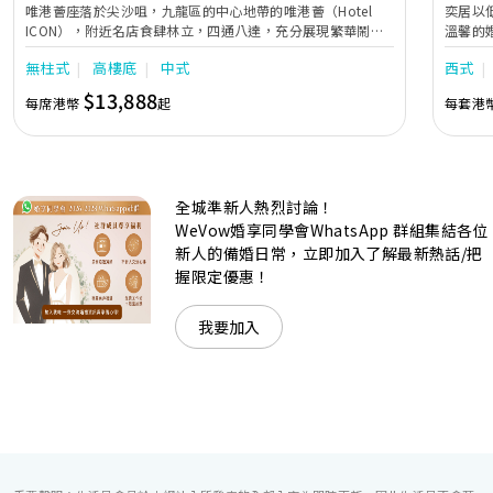
唯港薈座落於尖沙咀，九龍區的中心地帶的唯港薈（Hotel
奕居以
ICON），附近名店食肆林立，四通八達，充分展現繁華鬧巿
溫馨的
中的活力個性，成為一眾準新人舉辦婚宴的熱門之選。專業團
團隊會
無柱式
高樓底
中式
西式
隊由策劃統籌至所有婚宴每個細節，唯港薈都力臻完美，保證
讓您留下獨特的醉人回憶。 擁有時尚高樓頂的Silverbox宴會
$13,888
每席港幣
起
每套港
廳，配置了全套先進的視聽影音及燈光設備配套，並採用極富
現代時尚感的水晶玻璃燈，演繹出與別不同的經典神韻。不論
是憧憬醉人美景餐廳、全新舒適雅緻的1937私人宴會廳、無
柱式瑰麗宴會廳、還是充滿活力氛圍的自助餐﹔唯港薈
（Hotel ICON），多個風格各異的婚宴場地，都完美切合各
全城準新人熱烈討論！
準新人的個性及預算﹔保證為您打造夢寐以求的特別日子，令
賓客永誌難忘！
WeVow婚享同學會WhatsApp 群組集結各位
新人的備婚日常，立即加入了解最新熱話/把
握限定優惠！
我要加入