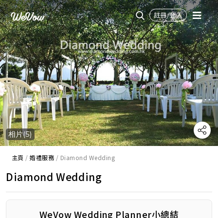
註冊/登入
相片(5)
主頁
/
婚禮服務
/
Diamond Wedding
Diamond Wedding
WeVow Wedding Planner小總結