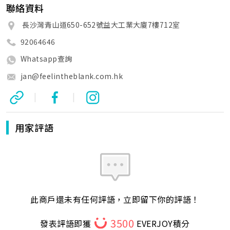
聯絡資料
長沙灣青山道650-652號益大工業大廈7樓712室
92064646
Whatsapp查詢
jan@feelintheblank.com.hk
|
|
用家評語
此商戶還未有任何評語，立即留下你的評語！
3500
發表評語即獲
EVERJOY積分