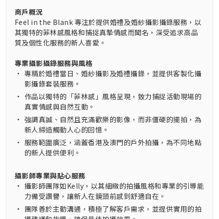
商戶概況
Feel in the Blank 專注於提供婚禮及婚紗攝影攝錄服務，以
其獨特的菲林感風格和捕捉真摯情感而聞名，深受追求高品
質及個性化服務的新人喜愛。
專業攝影攝錄服務與風格
•
專精於婚禮當日、婚紗攝影及婚禮攝錄，並提供客製化攝
影攝錄套裝服務。
•
作品以獨特的「菲林感」風格呈現，致力捕捉活動現場的
真實情感與自然互動。
•
強調真誠、自然且充滿歡樂的影像，而非僵硬的擺拍，為
新人締造觸動人心的回憶。
•
服務範圍廣泛，涵蓋香港及澳門的戶外拍攝，為不同地點
的新人提供便利。
攝影師專業與貼心服務
•
攝影師團隊如Kelly，以其細緻的拍攝風格和專業的引導能
力備受讚譽，讓新人在鏡頭前感到舒適自在。
•
團隊善於主動溝通，積極了解客戶需求，並提供實用的拍
攝建議和指導，確保最佳拍攝效果。