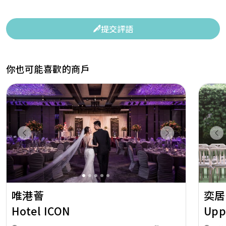
提交評語
你也可能喜歡的商戶
Previous
Next
Pr
唯港薈
奕居
Hotel ICON
Upp