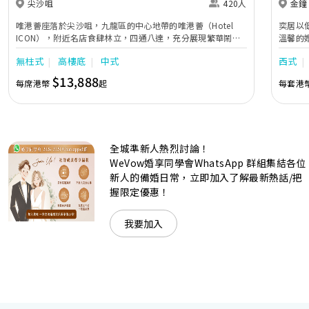
尖沙咀
420人
金鐘
唯港薈座落於尖沙咀，九龍區的中心地帶的唯港薈（Hotel
奕居以
ICON），附近名店食肆林立，四通八達，充分展現繁華鬧巿
溫馨的
中的活力個性，成為一眾準新人舉辦婚宴的熱門之選。專業團
團隊會
無柱式
高樓底
中式
西式
隊由策劃統籌至所有婚宴每個細節，唯港薈都力臻完美，保證
讓您留下獨特的醉人回憶。 擁有時尚高樓頂的Silverbox宴會
$13,888
每席港幣
起
每套港
廳，配置了全套先進的視聽影音及燈光設備配套，並採用極富
現代時尚感的水晶玻璃燈，演繹出與別不同的經典神韻。不論
是憧憬醉人美景餐廳、全新舒適雅緻的1937私人宴會廳、無
柱式瑰麗宴會廳、還是充滿活力氛圍的自助餐﹔唯港薈
（Hotel ICON），多個風格各異的婚宴場地，都完美切合各
全城準新人熱烈討論！
準新人的個性及預算﹔保證為您打造夢寐以求的特別日子，令
賓客永誌難忘！
WeVow婚享同學會WhatsApp 群組集結各位
新人的備婚日常，立即加入了解最新熱話/把
握限定優惠！
我要加入