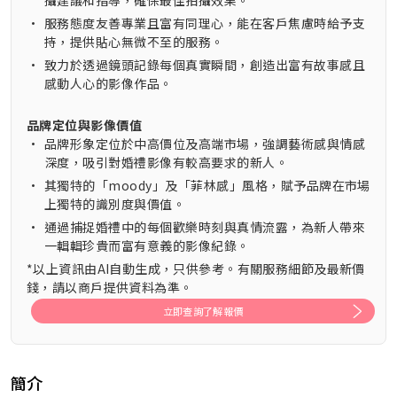
•
服務態度友善專業且富有同理心，能在客戶焦慮時給予支
持，提供貼心無微不至的服務。
•
致力於透過鏡頭記錄每個真實瞬間，創造出富有故事感且
感動人心的影像作品。
品牌定位與影像價值
•
品牌形象定位於中高價位及高端市場，強調藝術感與情感
深度，吸引對婚禮影像有較高要求的新人。
•
其獨特的「moody」及「菲林感」風格，賦予品牌在市場
上獨特的識別度與價值。
•
通過捕捉婚禮中的每個歡樂時刻與真情流露，為新人帶來
一輯輯珍貴而富有意義的影像紀錄。
*以上資訊由AI自動生成，只供參考。有關服務細節及最新價
錢，請以商戶提供資料為準。
立即查詢了解報價
簡介