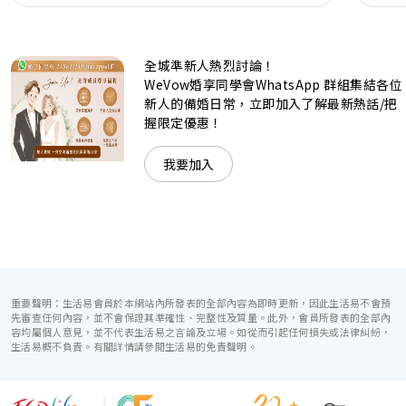
現代時尚感的水晶玻璃燈，演繹出與別不同的經典神韻。不論
是憧憬醉人美景餐廳、全新舒適雅緻的1937私人宴會廳、無
柱式瑰麗宴會廳、還是充滿活力氛圍的自助餐﹔唯港薈
（Hotel ICON），多個風格各異的婚宴場地，都完美切合各
全城準新人熱烈討論！
準新人的個性及預算﹔保證為您打造夢寐以求的特別日子，令
賓客永誌難忘！
WeVow婚享同學會WhatsApp 群組集結各位
新人的備婚日常，立即加入了解最新熱話/把
握限定優惠！
我要加入
重要聲明：生活易會員於本網站內所發表的全部內容為即時更新，因此生活易不會預
先審查任何內容，並不會保證其準確性、完整性及質量。此外，會員所發表的全部內
容均屬個人意見，並不代表生活易之言論及立場。如從而引起任何損失或法律糾紛，
生活易概不負責。有關詳情請參閱生活易的免責聲明。