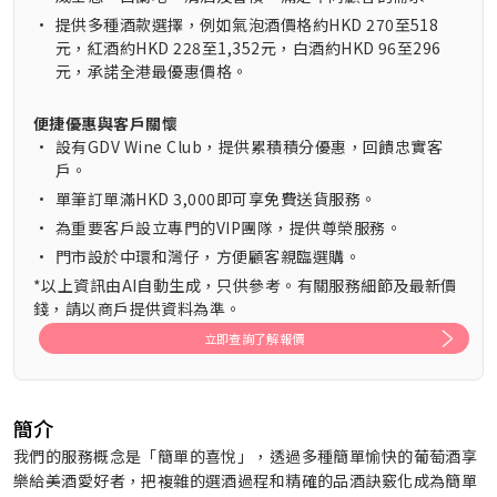
•
提供多種酒款選擇，例如氣泡酒價格約HKD 270至518
元，紅酒約HKD 228至1,352元，白酒約HKD 96至296
元，承諾全港最優惠價格。
便捷優惠與客戶關懷
•
設有GDV Wine Club，提供累積積分優惠，回饋忠實客
戶。
•
單筆訂單滿HKD 3,000即可享免費送貨服務。
•
為重要客戶設立專門的VIP團隊，提供尊榮服務。
•
門市設於中環和灣仔，方便顧客親臨選購。
*以上資訊由AI自動生成，只供參考。有關服務細節及最新價
錢，請以商戶提供資料為準。
立即查詢了解報價
簡介
我們的服務概念是「簡單的喜悅」，透過多種簡單愉快的葡萄酒享
樂給美酒愛好者，把複雜的選酒過程和精確的品酒訣竅化成為簡單