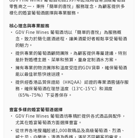
零售商之一，秉持「簡單的喜悅」服務理念，為顧客提供多
樣化的婚宴葡萄酒選擇與專業服務。
核心理念與專業服務
•
GDV Fine Wines 葡萄酒坊以「簡單的喜悅」為服務概
念，致力於簡化選酒過程，讓美酒愛好者輕鬆享受葡萄酒
的魅力。
•
提供專業的葡萄酒顧問團隊，為顧客提供專屬建議，特別
是針對婚禮主題、菜單和預算，量身定制酒水方案。
•
擁有專業的物流團隊和溫度受控的GDV貨車，確保葡萄酒
能以最佳狀態快速送達。
•
提供經香港品質保證局（HKQAA）認證的專業酒窖儲存服
務，確保葡萄酒在理想溫度（13℃-15℃）和濕度
（65%-75%）下妥善保存。
豐富多樣的婚宴葡萄酒選擇
•
GDV Fine Wines 葡萄酒坊專精於提供各式酒品與配件，
尤其在婚宴葡萄酒方面選擇豐富。
•
從世界各地搜羅超過1,000款精品及高級葡萄酒、烈酒、
威士忌、白蘭地、清酒及香檳，滿足不同顧客的需求。