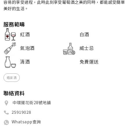
容易的享受過程，此時此刻享受葡萄酒之美的同時，都能感受簡單
美好的生活。
服務範疇
紅酒
白酒
氣泡酒
威士忌
清酒
免費運送
婚宴酒
聯絡資料
中環擺花街28號地舖
25919028
Whatsapp查詢