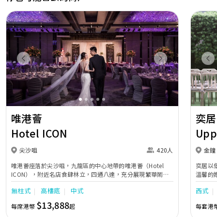
Previous
Next
Pr
唯港薈
奕居
Hotel ICON
Upp
尖沙咀
420人
金鐘
唯港薈座落於尖沙咀，九龍區的中心地帶的唯港薈（Hotel
奕居以
ICON），附近名店食肆林立，四通八達，充分展現繁華鬧巿
溫馨的
中的活力個性，成為一眾準新人舉辦婚宴的熱門之選。專業團
團隊會
無柱式
高樓底
中式
西式
隊由策劃統籌至所有婚宴每個細節，唯港薈都力臻完美，保證
讓您留下獨特的醉人回憶。 擁有時尚高樓頂的Silverbox宴會
$13,888
每席港幣
起
每套港
廳，配置了全套先進的視聽影音及燈光設備配套，並採用極富