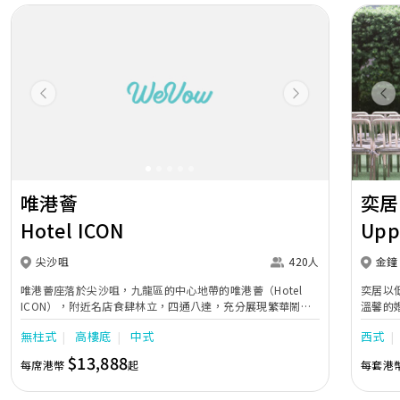
Previous
Next
Pr
唯港薈
奕居
Hotel ICON
Upp
尖沙咀
420人
金鐘
唯港薈座落於尖沙咀，九龍區的中心地帶的唯港薈（Hotel
奕居以
ICON），附近名店食肆林立，四通八達，充分展現繁華鬧巿
溫馨的
中的活力個性，成為一眾準新人舉辦婚宴的熱門之選。專業團
團隊會
無柱式
高樓底
中式
西式
隊由策劃統籌至所有婚宴每個細節，唯港薈都力臻完美，保證
讓您留下獨特的醉人回憶。 擁有時尚高樓頂的Silverbox宴會
$13,888
每席港幣
起
每套港
廳，配置了全套先進的視聽影音及燈光設備配套，並採用極富
現代時尚感的水晶玻璃燈，演繹出與別不同的經典神韻。不論