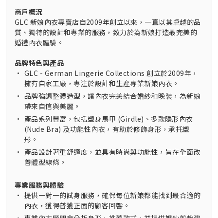
商戶概況
GLC 新娘內衣專賣店自2009年創立以來，一直以其卓越的品
質、獨特的設計和專業的服務，致力於為新娘打造最完美的
婚禮內衣體驗。
品牌特色與產品
•
GLC - German Lingerie Collections 創立於2009年，
擁有自家工廠，專注於設計和生產專業新娘內衣。
•
品牌強調整體造型，讓內衣完美結合婚紗和晚裝，為新娘
帶來自信與美麗。
•
產品系列豐富，包括塑身馬甲 (Girdle)、多款隱形內衣
(Nude Bra) 及功能性內衣，有助於修飾身形，承托塑
形。
•
產品設計著重舒適度，並具有時尚與功能性，旨在全面改
善體型線條。
專業服務與體驗
•
提供一對一的試身服務，確保每位新娘都能找到最合適的
內衣，獲得普獲正面的顧客回響。