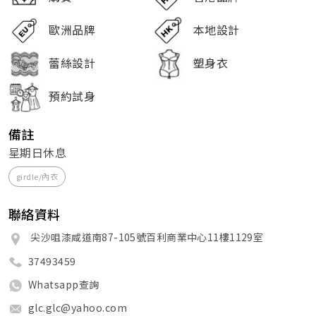
歐洲品牌
本地設計
蕾絲設計
塑身衣
預約試身
備註
星期日休息
girdle/內衣
聯絡資料
尖沙咀漆咸道南87-105號百利商業中心11樓1129室
37493459
Whatsapp查詢
glc.glc@yahoo.com