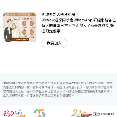
是憧憬醉人美景餐廳、全新舒適雅緻的1937私人宴會廳、無
柱式瑰麗宴會廳、還是充滿活力氛圍的自助餐﹔唯港薈
（Hotel ICON），多個風格各異的婚宴場地，都完美切合各
全城準新人熱烈討論！
準新人的個性及預算﹔保證為您打造夢寐以求的特別日子，令
賓客永誌難忘！
WeVow婚享同學會WhatsApp 群組集結各位
新人的備婚日常，立即加入了解最新熱話/把
握限定優惠！
我要加入
重要聲明：生活易會員於本網站內所發表的全部內容為即時更新，因此生活易不會預
先審查任何內容，並不會保證其準確性、完整性及質量。此外，會員所發表的全部內
容均屬個人意見，並不代表生活易之言論及立場。如從而引起任何損失或法律糾紛，
生活易概不負責。有關詳情請參閱生活易的免責聲明。