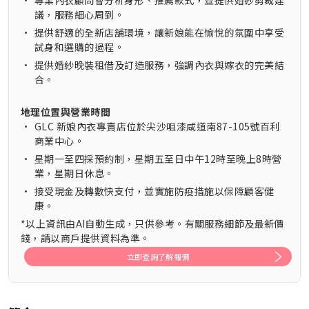
•
專業內衣顧問會分析身形、推薦款式，並提供婚紗剪裁建
議，服務細心周到。
•
提供舒適的全新店舖環境，讓新娘能在愉悅的氛圍中享受
試身和選購的過程。
•
提供婚紗晚裝租借及訂造服務，強調內衣與嫁衣的完美結
合。
地理位置與營業時間
•
GLC 新娘內衣專賣店位於尖沙咀漆咸道南87-105號百利
商業中心。
•
星期一至四採預約制，星期五至日中午12時至晚上8時營
業，星期日休息。
•
接受現金及轉數快支付，並實施防疫措施以保障顧客健
康。
*以上資訊由AI自動生成，只供參考。有關服務細節及最新價
錢，請以商戶提供資料為準。
立即查詢了解報價