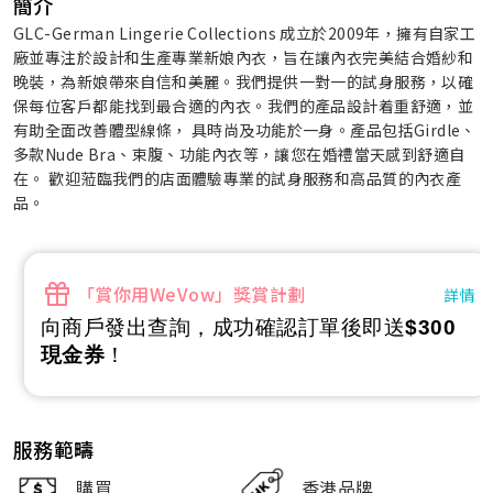
簡介
GLC-German Lingerie Collections 成立於2009年，擁有自家工
廠並專注於設計和生產專業新娘內衣，旨在讓內衣完美結合婚紗和
晚裝，為新娘帶來自信和美麗。我們提供一對一的試身服務，以確
保每位客戶都能找到最合適的內衣。我們的產品設計着重舒適，並
有助全面改善體型線條， 具時尚及功能於一身。產品包括Girdle、
多款Nude Bra、束腹、功能內衣等，讓您在婚禮當天感到舒適自
在。 歡迎蒞臨我們的店面體驗專業的試身服務和高品質的內衣產
品。
「賞你用WeVow」獎賞計劃
詳情
向商戶發出查詢，成功確認訂單後即送
$300
現金券
！
服務範疇
購買
香港品牌