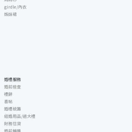
girdle/內衣
姊妹裙
婚禮服務
婚前檢查
禮餅
喜帖
婚禮統籌
結婚用品/過大禮
財務信貸
婚前輔導