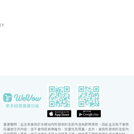
的宴會場地，即可舉辦私人雅致的輕婚宴或浪漫溫馨
酒
的證婚典禮，迎合不同準新人的需要。 酒店的囍宴
參
菜譜均由屢獲殊榮、連續17年獲米芝蓮推薦及連續7
年獲黑珍珠一鑽殊榮的天寶閣團隊主理，為婚宴匠心
打造賞心悅味美饌。 香港喜來登酒店細意殷勤的宴
惠！
會團隊，每年籌辦逾百場的大小婚宴筵席，為準新人
締造非凡婚宴。酒店更設婚宴禮賓司，專門於大日子
當日緊隨準新人左右，協調婚宴間的繁瑣細節，確保
婚宴節奏順利流暢。
重要聲明：生活易會員於本網站內所發表的全部內容為即時更新，因此生活易不會預
先審查任何內容，並不會保證其準確性、完整性及質量。此外，會員所發表的全部內
容均屬個人意見，並不代表生活易之言論及立場。如從而引起任何損失或法律糾紛，