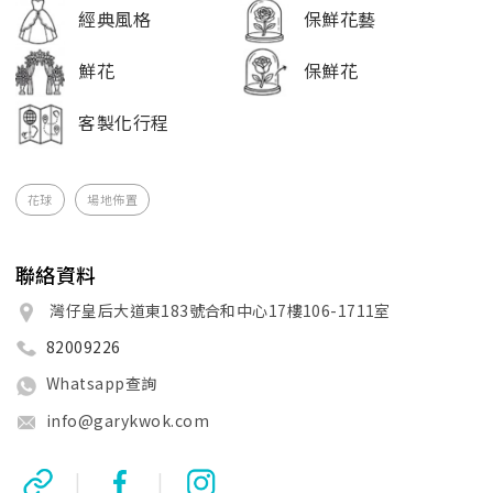
經典風格
保鮮花藝
鮮花
保鮮花
客製化行程
花球
場地佈置
聯絡資料
灣仔皇后大道東183號合和中心17樓106-1711室
82009226
Whatsapp查詢
info@garykwok.com
|
|