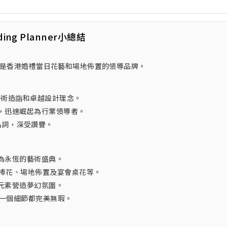
ding Planner小總結
ary創立，是香港婚禮當日花藝和場地佈置的領導品牌。
非凡的藝術造詣和卓越設計理念。
，迅速崛起為行業領導者。
的代名詞，深受讚譽。
為永恆的藝術盛典。
新娘捧花、場地佈置及宴會桌花等。
元素營造夢幻氛圍。
的每一個細節都完美無瑕。