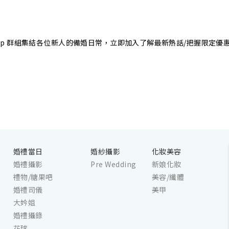
sApp 群組集結各位新人的備婚日常，立即加入了解最新熱話/把握限定優
婚禮當日
婚紗攝影
化妝美容
婚禮攝影
Pre Wedding
新娘化妝
禮物/糖果吧
美容/纖體
婚禮司儀
美甲
大妗姐
婚禮攝錄
花球