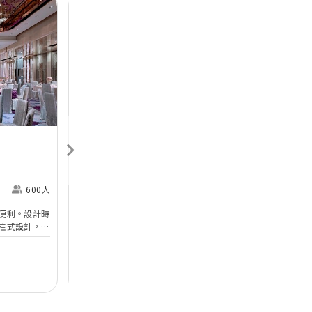
Next
Previous
Next
香港喜來登酒店
Sheraton Hong Kong
H
Hotel & Towers
M
600人
尖沙咀
360人
便利。設計時
香港喜來登酒店的無柱式宴會廳及其他婚宴場地已於
於
柱式設計，環
2025年年初全面完成翻新工程，以全新姿態為準新
婚
設備。喜宴堂
人打造完美無瑕的優雅婚宴。全新裝修的高樓底無柱
海
優質婚禮商戶
無柱式
高樓底
中
適合舉行華麗
式宴會廳以淺灰色、大地色及古銅色為主調，天花懸
核
善場地，可以
吊的螺旋形Swarovski LED水晶吊燈，氣派不凡；宴
宴
$12,888
每席港幣
起
每
證婚派對。酒
會廳配備了最先進的設備如內置LED 幕牆、液晶投
性
人及賓客留下
影機和屏幕，是優雅浪漫囍宴的理想場地；而小巧雅
（
致的唐廳、採自然光的宋廳及明廳以及其他靈巧高雅
然