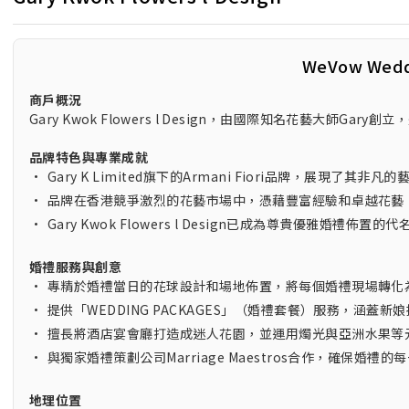
WeVow Wed
商戶概況
Gary Kwok Flowers l Design，由國際知名花藝大師G
品牌特色與專業成就
•
Gary K Limited旗下的Armani Fiori品牌，展現了其
•
品牌在香港競爭激烈的花藝市場中，憑藉豐富經驗和卓越花藝
•
Gary Kwok Flowers l Design已成為尊貴優雅婚禮佈置
婚禮服務與創意
•
專精於婚禮當日的花球設計和場地佈置，將每個婚禮現場轉化
•
提供「WEDDING PACKAGES」（婚禮套餐）服務，涵蓋
•
擅長將酒店宴會廳打造成迷人花園，並運用燭光與亞洲水果等
•
與獨家婚禮策劃公司Marriage Maestros合作，確保婚禮
地理位置