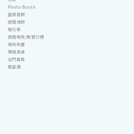
Photo Booth
蛋糕喜餅
證婚律師
租花車
證婚場地/教堂行禮
場地佈置
現場表演
出門套房
婚宴酒