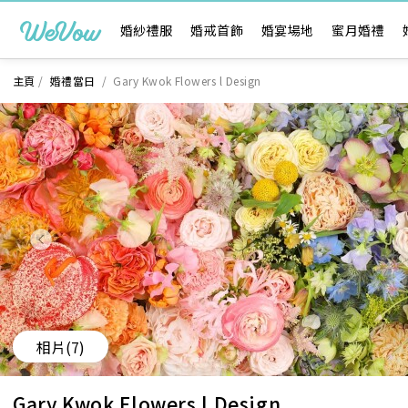
婚紗禮服
婚戒首飾
婚宴場地
蜜月婚禮
主頁
/
婚禮當日
/
Gary Kwok Flowers l Design
相片
(7)
Gary Kwok Flowers l Design