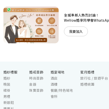
神韻。不論是憧憬醉人美景餐廳、全新舒適雅緻的
1937私人宴會廳、無柱式瑰麗宴會廳、還是充滿活
力氛圍的自助餐﹔唯港薈（Hotel ICON），多個風
格各異的婚宴場地，都完美切合各準新人的個性及預
全城準新人熱烈討論！
算﹔保證為您打造夢寐以求的特別日子，令賓客永誌
WeVow婚享同學會What
難忘！
我要加入
婚紗禮服
婚戒首飾
婚宴場地
蜜月婚禮
婚紗
時尚首飾
酒店
旅行社 / 旅遊平台
晚裝
金器
酒樓
婚禮統籌
裙褂
珠寶首飾
餐廳/特色場地
男禮
會所
新娘鞋
媽媽衫