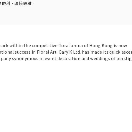
通便利，環境優雅。
 mark within the competitive floral arena of Hong Kong is now
onal success in Floral Art. Gary K Ltd. has made its quick asce
pany synonymous in event decoration and weddings of perstig