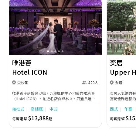
Previous
Next
Previous
唯港薈
奕居
Hotel ICON
Upper 
尖沙咀
420人
金鐘
唯港薈座落於尖沙咀，九龍區的中心地帶的唯港薈
奕居以低調的
（Hotel ICON），附近名店食肆林立，四通八達，
實現優雅溫馨
充分展現繁華鬧巿中的活力個性，成為一眾準新人舉
日子，我們的
無柱式
高樓底
中式
西式
午宴
辦婚宴的熱門之選。專業團隊由策劃統籌至所有婚宴
每個細節，唯港薈都力臻完美，保證讓您留下獨特的
$13,888
$15
每席港幣
起
每套港幣
醉人回憶。 擁有時尚高樓頂的Silverbox宴會廳，配
置了全套先進的視聽影音及燈光設備配套，並採用極
富現代時尚感的水晶玻璃燈，演繹出與別不同的經典