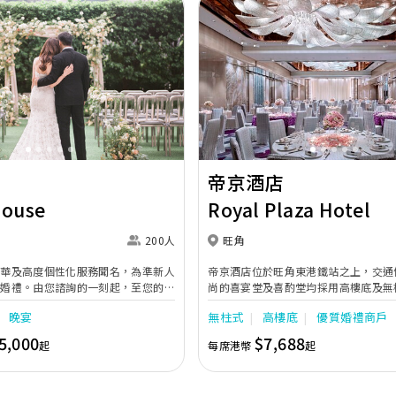
Next
Previous
帝京酒店
House
Royal Plaza Hotel
200人
旺角
奢華及高度個性化服務聞名，為準新人
帝京酒店位於旺角東港鐵站之上，交通
的婚禮。由您諮詢的一刻起，至您的大
尚的喜宴堂及喜酌堂均採用高樓底及無
專業團隊會為您攜手實現夢想婚禮。
境寬敞，且備有LED幕牆、燈光及影音
晚宴
無柱式
高樓底
優質婚禮商戶
最多可筵開40席，更配有水晶吊燈，
婚禮。另外，空中花園深心薈是毛孩友
5,000
$7,688
起
每席港幣
起
飽覽獅子山景致，適合舉行戶外婚禮或
店專業的宴會團隊提供貼心服務，讓新
浪漫美好回憶。