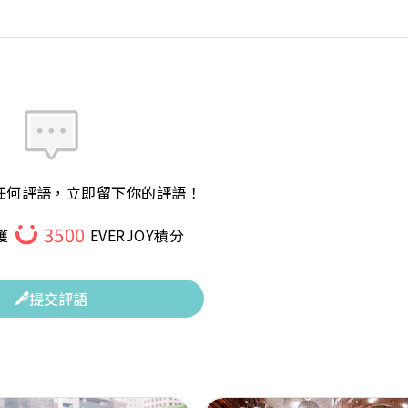
任何評語，立即留下你的評語！
3500
獲
EVERJOY積分
提交評語