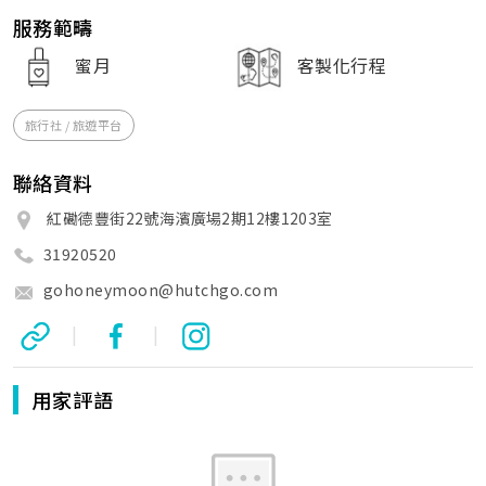
服務範疇
蜜月
客製化行程
旅行社 / 旅遊平台
聯絡資料
紅磡德豐街22號海濱廣場2期12樓1203室
31920520
gohoneymoon@hutchgo.com
|
|
用家評語