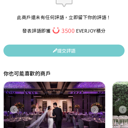
此商戶還未有任何評語，立即留下你的評語！
3500
發表評語即獲
EVERJOY積分
提交評語
你也可能喜歡的商戶
Previous
Next
Pr