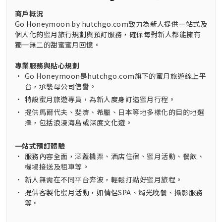
商戶概況
Go Honeymoon by hutchgo.com致力為新人提供一站式及
個人化的蜜月旅行規劃與預訂服務，確保每對新人都能擁有
獨一無二的甜蜜蜜月回憶。
專業服務與貼心規劃
•
Go Honeymoon是hutchgo.com旗下的蜜月旅遊線上平
台，承襲母公司信譽。
•
特設蜜月旅遊專員，為新人度身訂造蜜月行程。
•
提供馬爾代夫、斐濟、希臘、日本等地多樣化的目的地選
擇，包括浪漫海島或深度文化遊。
一站式預訂體驗
•
服務內容全面，涵蓋機票、酒店住宿、蜜月活動、餐飲、
機場接送及租車等。
•
新人無需在不同平台奔波，輕鬆打點好蜜月旅程。
•
提供客製化蜜月活動，如情侶SPA、燭光晚餐、攝影服務
等。