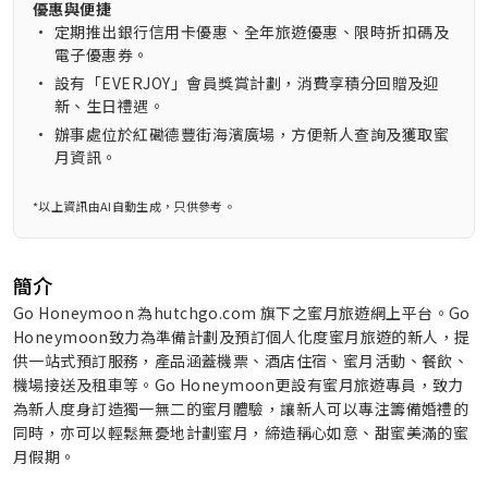
優惠與便捷
•
定期推出銀行信用卡優惠、全年旅遊優惠、限時折扣碼及
電子優惠券。
•
設有「EVERJOY」會員獎賞計劃，消費享積分回贈及迎
新、生日禮遇。
•
辦事處位於紅磡德豐街海濱廣場，方便新人查詢及獲取蜜
月資訊。
*以上資訊由AI自動生成，只供參考。
簡介
Go Honeymoon 為hutchgo.com 旗下之蜜月旅遊網上平台。Go
Honeymoon致力為準備計劃及預訂個人化度蜜月旅遊的新人，提
供一站式預訂服務，產品涵蓋機票、酒店住宿、蜜月活動、餐飲、
機場接送及租車等。Go Honeymoon更設有蜜月旅遊專員，致力
為新人度身訂造獨一無二的蜜月體驗，讓新人可以專注籌備婚禮的
同時，亦可以輕鬆無憂地計劃蜜月，締造稱心如意、甜蜜美滿的蜜
月假期。