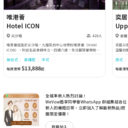
唯港薈
奕居
Hotel ICON
Upp
尖沙咀
420人
金鐘
唯港薈座落於尖沙咀，九龍區的中心地帶的唯港薈（Hotel
奕居以
ICON），附近名店食肆林立，四通八達，充分展現繁華鬧巿
溫馨的
中的活力個性，成為一眾準新人舉辦婚宴的熱門之選。專業團
團隊會
無柱式
高樓底
中式
西式
隊由策劃統籌至所有婚宴每個細節，唯港薈都力臻完美，保證
讓您留下獨特的醉人回憶。 擁有時尚高樓頂的Silverbox宴會
$13,888
每席港幣
起
每套港
廳，配置了全套先進的視聽影音及燈光設備配套，並採用極富
現代時尚感的水晶玻璃燈，演繹出與別不同的經典神韻。不論
是憧憬醉人美景餐廳、全新舒適雅緻的1937私人宴會廳、無
柱式瑰麗宴會廳、還是充滿活力氛圍的自助餐﹔唯港薈
（Hotel ICON），多個風格各異的婚宴場地，都完美切合各
全城準新人熱烈討論！
準新人的個性及預算﹔保證為您打造夢寐以求的特別日子，令
賓客永誌難忘！
WeVow婚享同學會WhatsApp 群組集結各位
新人的備婚日常，立即加入了解最新熱話/把
握限定優惠！
我要加入