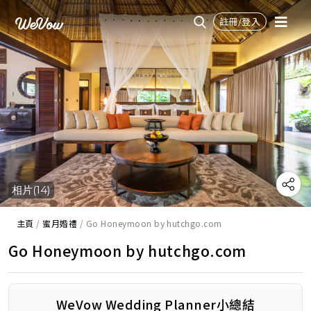
註冊/登入
相片(14)
主頁
/
蜜月婚禮
/
Go Honeymoon by hutchgo.com
Go Honeymoon by hutchgo.com
WeVow Wedding Planner小總結