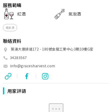
服務範疇
紅酒
氣泡酒
婚宴酒
聯絡資料
葵涌大連排道172 - 180號金龍工業中心3期10樓G室
34283567
info@gracesharvest.com
|
|
用家評語