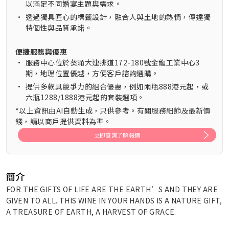
以滿足不同婚宴主題與需求。
•
透過獨具匠心的標籤設計，融合人與土地的熱情，傳達獨
特個性與品質承諾。
便捷服務與優惠
•
服務中心位於葵涌大連排道172-180號金龍工業中心3
期，地理位置優越，方便客戶諮詢選購。
•
提供多款具競爭力的組合優惠，例如兩瓶888港元起，或
六瓶1288/1888港元起的套裝選項。
*以上資訊由AI自動生成，只供參考。有關服務細節及最新價
錢，請以商戶提供資料為準。
立即查詢了解報價
簡介
FOR THE GIFTS OF LIFE ARE THE EARTH’S AND THEY ARE
GIVEN TO ALL. THIS WINE IN YOUR HANDS IS A NATURE GIFT,
A TREASURE OF EARTH, A HARVEST OF GRACE.