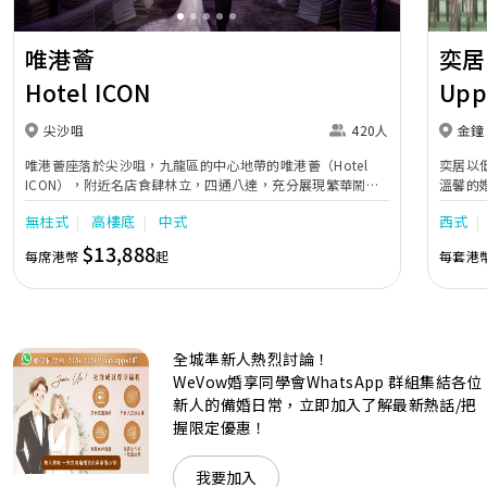
唯港薈
奕居
Hotel ICON
Upp
尖沙咀
420人
金鐘
唯港薈座落於尖沙咀，九龍區的中心地帶的唯港薈（Hotel
奕居以
ICON），附近名店食肆林立，四通八達，充分展現繁華鬧巿
溫馨的
中的活力個性，成為一眾準新人舉辦婚宴的熱門之選。專業團
團隊會
無柱式
高樓底
中式
西式
隊由策劃統籌至所有婚宴每個細節，唯港薈都力臻完美，保證
讓您留下獨特的醉人回憶。 擁有時尚高樓頂的Silverbox宴會
$13,888
每席港幣
起
每套港
廳，配置了全套先進的視聽影音及燈光設備配套，並採用極富
現代時尚感的水晶玻璃燈，演繹出與別不同的經典神韻。不論
是憧憬醉人美景餐廳、全新舒適雅緻的1937私人宴會廳、無
柱式瑰麗宴會廳、還是充滿活力氛圍的自助餐﹔唯港薈
（Hotel ICON），多個風格各異的婚宴場地，都完美切合各
全城準新人熱烈討論！
準新人的個性及預算﹔保證為您打造夢寐以求的特別日子，令
賓客永誌難忘！
WeVow婚享同學會WhatsApp 群組集結各位
新人的備婚日常，立即加入了解最新熱話/把
握限定優惠！
我要加入