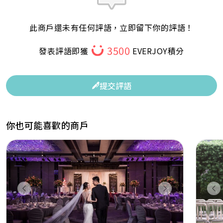
此商戶還未有任何評語，立即留下你的評語！
3500
發表評語即獲
EVERJOY積分
提交評語
你也可能喜歡的商戶
Previous
Next
Pr