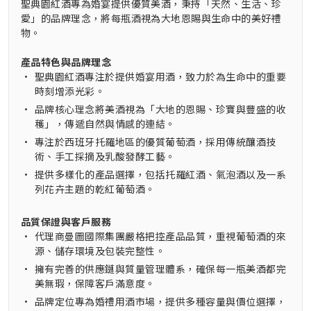
聖典園紅酒專為婚宴提供優質美酒，秉持「天然、生活、珍
愛」的品牌理念，將每瓶酒視為大地恩賜與生命中的美好禮
物。
產品特色與品牌理念
•
聖典園紅酒專注於提供婚宴用酒，致力於為生命中的重要
時刻增添光彩。
•
品牌核心理念將美酒視為「大地的恩賜、珍寶與豐盛的收
穫」，傳遞自然與情感的連結。
•
專注於西班牙托羅地區的優質葡萄酒，採用傳統釀酒技
術、手工採摘及乳酸發酵工藝。
•
提供多樣化的產品選擇，包括托羅紅酒、氣泡酒以及一系
列花卉主題的乾紅葡萄酒。
品質保證與客戶服務
•
代理商曼圖國際集團嚴格把控產品品質，重視葡萄酒的來
源、儲存環境及包裝完整性。
•
擁有完善的供應鏈與質量管理體系，確保每一瓶美酒都完
美無瑕，保障客戶滿意度。
•
品牌定位專為婚禮用酒市場，提供多種容量與價位選擇，