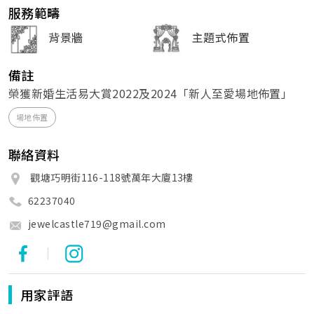
服務範疇
背景牆
主題式佈置
備註
榮獲新婚生活易大賞2022及2024「新人至愛場地佈置」
場地佈置
聯絡資料
觀塘巧明街116-118號萬年大廈13樓
62237040
jewelcastle719@gmail.com
|
用家評語