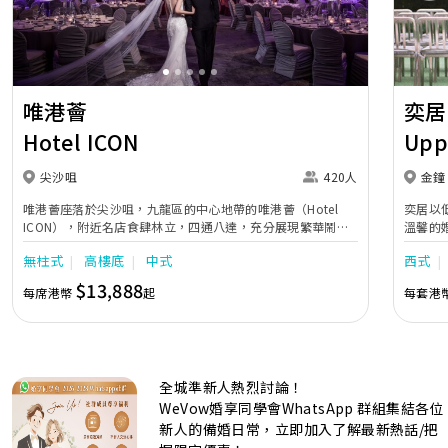
唯港薈
奕居
Hotel ICON
Upp
尖沙咀
420人
金鐘
唯港薈座落於尖沙咀，九龍區的中心地帶的唯港薈（Hotel
奕居以
ICON），附近名店食肆林立，四通八達，充分展現繁華鬧巿
溫馨的
中的活力個性，成為一眾準新人舉辦婚宴的熱門之選。專業團
團隊會
無柱式
高樓底
中式
西式
隊由策劃統籌至所有婚宴每個細節，唯港薈都力臻完美，保證
讓您留下獨特的醉人回憶。 擁有時尚高樓頂的Silverbox宴會
$13,888
每席港幣
起
每套港
廳，配置了全套先進的視聽影音及燈光設備配套，並採用極富
現代時尚感的水晶玻璃燈，演繹出與別不同的經典神韻。不論
是憧憬醉人美景餐廳、全新舒適雅緻的1937私人宴會廳、無
柱式瑰麗宴會廳、還是充滿活力氛圍的自助餐﹔唯港薈
（Hotel ICON），多個風格各異的婚宴場地，都完美切合各
全城準新人熱烈討論！
準新人的個性及預算﹔保證為您打造夢寐以求的特別日子，令
賓客永誌難忘！
WeVow婚享同學會WhatsApp 群組集結各位
新人的備婚日常，立即加入了解最新熱話/把