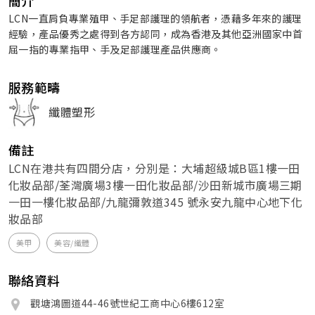
簡介
LCN一直肩負專業殖甲、手足部護理的領航者，憑藉多年來的護理
經驗，產品優秀之處得到各方認同，成為香港及其他亞洲國家中首
屈一指的專業指甲、手及足部護理產品供應商。
服務範疇
纖體塑形
備註
LCN在港共有四間分店，分別是：大埔超級城B區1樓一田
化妝品部/荃灣廣場3樓一田化妝品部/沙田新城市廣場三期
一田一樓化妝品部/九龍彌敦道345 號永安九龍中心地下化
妝品部
美甲
美容/纖體
聯絡資料
觀塘鴻圖道44-46號世紀工商中心6樓612室