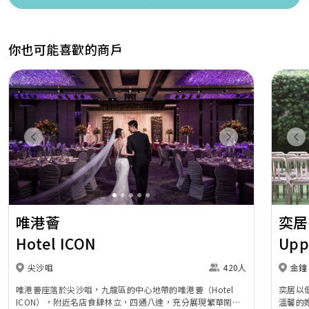
你也可能喜歡的商戶
Previous
Next
Pr
唯港薈
奕居
Hotel ICON
Upp
尖沙咀
420人
金鐘
唯港薈座落於尖沙咀，九龍區的中心地帶的唯港薈（Hotel
奕居以
ICON），附近名店食肆林立，四通八達，充分展現繁華鬧巿
溫馨的