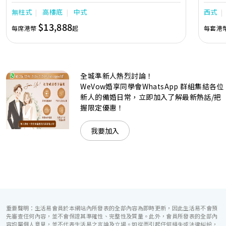
中的活力個性，成為一眾準新人舉辦婚宴的熱門之選。專業團
團隊會
無柱式
高樓底
中式
西式
隊由策劃統籌至所有婚宴每個細節，唯港薈都力臻完美，保證
讓您留下獨特的醉人回憶。 擁有時尚高樓頂的Silverbox宴會
$13,888
每席港幣
起
每套港
廳，配置了全套先進的視聽影音及燈光設備配套，並採用極富
現代時尚感的水晶玻璃燈，演繹出與別不同的經典神韻。不論
是憧憬醉人美景餐廳、全新舒適雅緻的1937私人宴會廳、無
柱式瑰麗宴會廳、還是充滿活力氛圍的自助餐﹔唯港薈
（Hotel ICON），多個風格各異的婚宴場地，都完美切合各
全城準新人熱烈討論！
準新人的個性及預算﹔保證為您打造夢寐以求的特別日子，令
賓客永誌難忘！
WeVow婚享同學會WhatsApp 群組集結各位
新人的備婚日常，立即加入了解最新熱話/把
握限定優惠！
我要加入
重要聲明：生活易會員於本網站內所發表的全部內容為即時更新，因此生活易不會預
先審查任何內容，並不會保證其準確性、完整性及質量。此外，會員所發表的全部內
容均屬個人意見，並不代表生活易之言論及立場。如從而引起任何損失或法律糾紛，