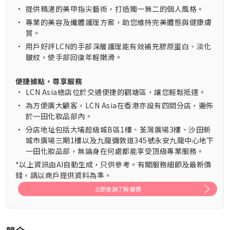
•
提供精湛的美甲指尖藝術，打造獨一無二的個人風格。
•
專業的美容及纖體護理方案，助您維持完美體態與健康膚
質。
•
用戶好評LCN的手部深層護理能有效補充膠原蛋白、淡化
皺紋，使手部回復年輕嫩滑。
便捷據點，尊享服務
•
LCN Asia總店位於交通便捷的觀塘區，讓您輕鬆抵達。
•
為方便廣大顧客，LCN Asia在香港亦設有四間分店，遍佈
於一田化妝品部內。
•
分店地址包括大埔超級城B區1樓、荃灣廣場3樓、沙田新
城市廣場三期1樓以及九龍彌敦道345號永安九龍中心地下
一田化妝品部，無論身在何處都能享受頂級專業服務。
*以上資訊由AI自動生成，只供參考。有關服務細節及最新價
錢，請以商戶提供資料為準。
立即查詢了解報價