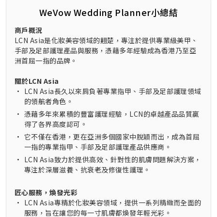
WeVow Wedding Planner小總結
商戶概況
LCN Asia是化妝美容領域的翹楚，專注於提供專業級美甲、
手部及足部護理產品與服務，憑藉多年經驗成為香港乃至亞
洲首屈一指的品牌。
關於LCN Asia
•
LCN Asia長久以來肩負著專業指甲、手部及足部護理領域
的領航者角色。
•
憑藉多年來累積的豐富護理經驗，LCN的卓越產品品質贏
得了各界高度認可。
•
它不僅在香港，更在亞洲多個國家中脫穎而出，成為首屈
一指的專業指甲、手部及足部護理產品供應商。
•
LCN Asia致力於提供高效、針對性的肌膚問題解決方案，
專注於深層滋養、抗衰老及修復性護理。
匠心服務，煥發光彩
•
LCN Asia專精於化妝美容領域，提供一系列精緻而全面的
服務，旨在讓您的每一寸肌膚都煥發年輕光彩。