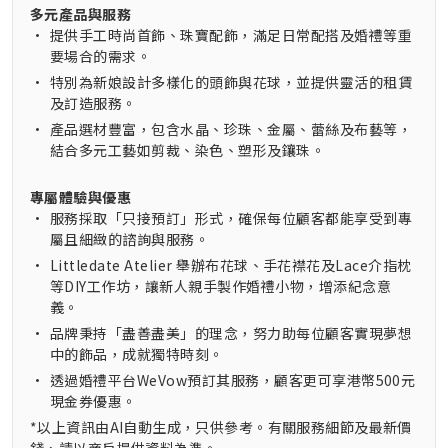
多元產品與服務
•
提供手工時尚首飾、珠寶配飾，滿足日常配搭及婚禮等重
要場合的需求。
•
特別為新娘設計多樣化的頭飾與花球，並提供靈活的租賃
及訂造服務。
•
產品選材豐富，包含水晶、珍珠、金屬、蕾絲及布藝等，
結合多元工藝如剪裁、染色、塑形及鑲珠。
專屬體驗與優惠
•
服務採取「只接預訂」形式，確保每位顧客都能享受到專
屬且細緻的諮詢與服務。
•
Littledate Atelier 舉辦布花球、手花襟花及Lace介指枕
等DIY工作坊，讓新人親手製作婚禮小物，增添紀念意
義。
•
品牌秉持「盡善盡美」的理念，努力助每位顧客實現夢想
中的飾品，成就獨特時刻。
•
透過婚禮平台WeVow預訂其服務，顧客更可享港幣500元
現金券優惠。
*以上資訊由AI自動生成，只供參考。有關服務細節及最新價