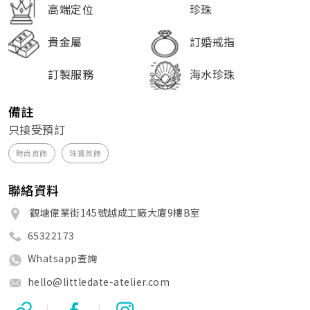
高端定位
珍珠
貴金屬
訂婚戒指
訂製服務
海水珍珠
備註
只接受預訂
時尚首飾
珠寶首飾
聯絡資料
觀塘偉業街145號越成工廠大廈9樓B室
65322173
Whatsapp查詢
hello@littledate-atelier.com
|
|