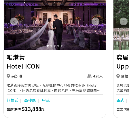
Previous
Next
Pr
唯港薈
奕居
Hotel ICON
Upp
尖沙咀
420人
金鐘
唯港薈座落於尖沙咀，九龍區的中心地帶的唯港薈（Hotel
奕居以
ICON），附近名店食肆林立，四通八達，充分展現繁華鬧巿
溫馨的
中的活力個性，成為一眾準新人舉辦婚宴的熱門之選。專業團
團隊會
無柱式
高樓底
中式
西式
隊由策劃統籌至所有婚宴每個細節，唯港薈都力臻完美，保證
讓您留下獨特的醉人回憶。 擁有時尚高樓頂的Silverbox宴會
$13,888
每席港幣
起
每套港
廳，配置了全套先進的視聽影音及燈光設備配套，並採用極富
現代時尚感的水晶玻璃燈，演繹出與別不同的經典神韻。不論
是憧憬醉人美景餐廳、全新舒適雅緻的1937私人宴會廳、無
柱式瑰麗宴會廳、還是充滿活力氛圍的自助餐﹔唯港薈