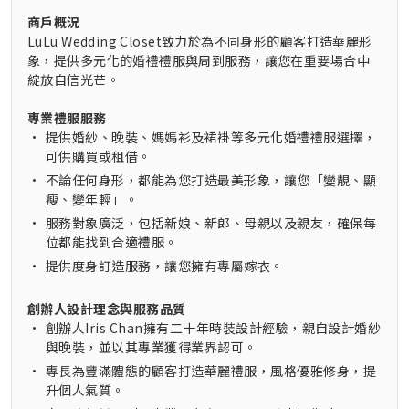
商戶概況
LuLu Wedding Closet致力於為不同身形的顧客打造華麗形
象，提供多元化的婚禮禮服與周到服務，讓您在重要場合中
綻放自信光芒。
專業禮服服務
•
提供婚紗、晚裝、媽媽衫及裙褂等多元化婚禮禮服選擇，
可供購買或租借。
•
不論任何身形，都能為您打造最美形象，讓您「變靚、顯
瘦、變年輕」。
•
服務對象廣泛，包括新娘、新郎、母親以及親友，確保每
位都能找到合適禮服。
•
提供度身訂造服務，讓您擁有專屬嫁衣。
創辦人設計理念與服務品質
•
創辦人Iris Chan擁有二十年時裝設計經驗，親自設計婚紗
與晚裝，並以其專業獲得業界認可。
•
專長為豐滿體態的顧客打造華麗禮服，風格優雅修身，提
升個人氣質。