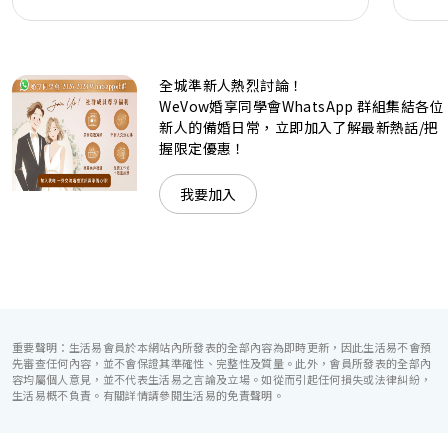
現代時尚感的水晶玻璃燈，演繹出與別不同的經典神韻。不論
是憧憬醉人美景餐廳、全新舒適雅緻的1937私人宴會廳、無
柱式瑰麗宴會廳、還是充滿活力氛圍的自助餐﹔唯港薈
（Hotel ICON），多個風格各異的婚宴場地，都完美切合各
全城準新人熱烈討論！
準新人的個性及預算﹔保證為您打造夢寐以求的特別日子，令
賓客永誌難忘！
WeVow婚享同學會WhatsApp 群組集結各位
新人的備婚日常，立即加入了解最新熱話/把
握限定優惠！
我要加入
重要聲明：生活易會員於本網站內所發表的全部內容為即時更新，因此生活易不會預
先審查任何內容，並不會保證其準確性、完整性及質量。此外，會員所發表的全部內
容均屬個人意見，並不代表生活易之言論及立場。如從而引起任何損失或法律糾紛，
生活易概不負責。有關詳情請參閱生活易的免責聲明。