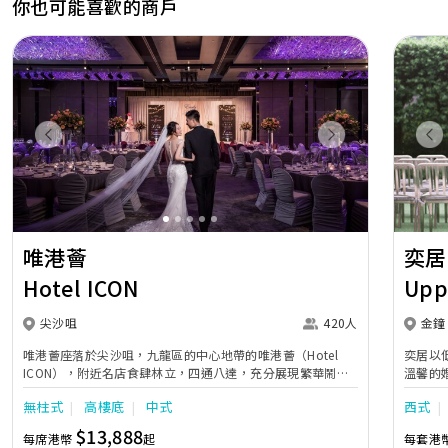
你也可能喜歡的商戶
Previous
Next
Pr
唯港薈
奕居
Hotel ICON
Upp
尖沙咀
420人
金鐘
唯港薈座落於尖沙咀，九龍區的中心地帶的唯港薈（Hotel
奕居以
ICON），附近名店食肆林立，四通八達，充分展現繁華鬧巿
溫馨的
中的活力個性，成為一眾準新人舉辦婚宴的熱門之選。專業團
團隊會
無柱式
高樓底
中式
西式
隊由策劃統籌至所有婚宴每個細節，唯港薈都力臻完美，保證
讓您留下獨特的醉人回憶。 擁有時尚高樓頂的Silverbox宴會
$13,888
每席港幣
起
每套港
廳，配置了全套先進的視聽影音及燈光設備配套，並採用極富