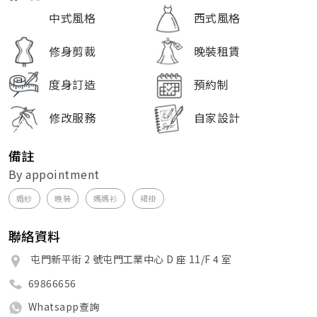
中式風格
西式風格
修身剪裁
晚裝租賃
度身訂造
預約制
修改服務
自家設計
備註
By appointment
婚紗
晚裝
媽媽衫
裙褂
聯絡資料
屯門新平街 2 號屯門工業中心 D 座 11/F 4 室
69866656
Whatsapp查詢