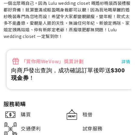
一個出眾嘅自己。因為 Lulu wedding closet 嘅婚紗晚裝西裝禮服
都好齊備！就算豐滿或輕盈嘅身裁都可以靚！因為我地嘅華麗的婚
紗晚裝專門為您地而設！希望令大家都變靚顯瘦，變年輕！款式太
多不能盡錄，愛靚是人類的天性，無論任何年紀、新娘定媽咪、家
姐定姨媽姑姐、仲有新郎定老爺！燕瘦環肥都無問題！Lulu
wedding closet 一定幫到你！
「賞你用WeVow」獎賞計劃
詳情
向商戶發出查詢，成功確認訂單後即送
$300
現金券
！
服務範疇
購買
租借
交通便利
試穿服務