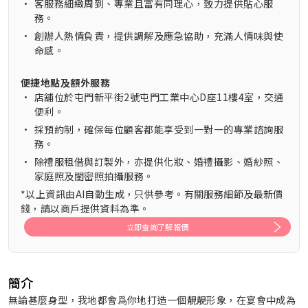
•
客服務細緻周到、專業且富有同理心，致力提供貼心服
務。
•
創辦人熱情負責，提供調解及應急協助，充滿人情味與使
命感。
便捷地點及額外服務
•
店舖位於屯門新平街2號屯門工業中心D座11樓4室，交通
便利。
•
採預約制，確保每位顧客都能享受到一對一的專業諮詢服
務。
•
除禮服租借與訂製外，亦提供化妝、婚禮攝影、婚紗照、
家庭照及閨密照拍攝服務。
*以上資訊由AI自動生成，只供參考。有關服務細節及最新價
錢，請以商戶提供資料為準。
立即查詢了解報價
簡介
無論甚麼身型，我地都會爲你地打造一個靚靚形象，在宴會中成為