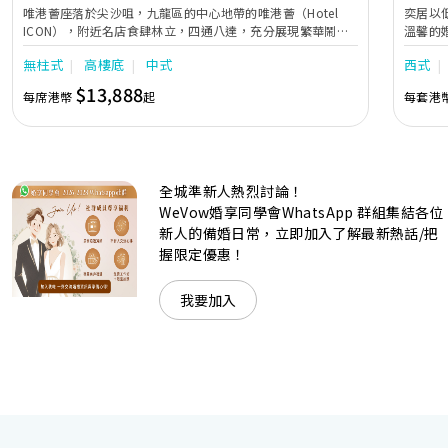
唯港薈座落於尖沙咀，九龍區的中心地帶的唯港薈（Hotel
奕居以
ICON），附近名店食肆林立，四通八達，充分展現繁華鬧巿
溫馨的
中的活力個性，成為一眾準新人舉辦婚宴的熱門之選。專業團
團隊會
無柱式
高樓底
中式
西式
隊由策劃統籌至所有婚宴每個細節，唯港薈都力臻完美，保證
讓您留下獨特的醉人回憶。 擁有時尚高樓頂的Silverbox宴會
$13,888
每席港幣
起
每套港
廳，配置了全套先進的視聽影音及燈光設備配套，並採用極富
現代時尚感的水晶玻璃燈，演繹出與別不同的經典神韻。不論
是憧憬醉人美景餐廳、全新舒適雅緻的1937私人宴會廳、無
柱式瑰麗宴會廳、還是充滿活力氛圍的自助餐﹔唯港薈
（Hotel ICON），多個風格各異的婚宴場地，都完美切合各
全城準新人熱烈討論！
準新人的個性及預算﹔保證為您打造夢寐以求的特別日子，令
賓客永誌難忘！
WeVow婚享同學會WhatsApp 群組集結各位
新人的備婚日常，立即加入了解最新熱話/把
握限定優惠！
我要加入