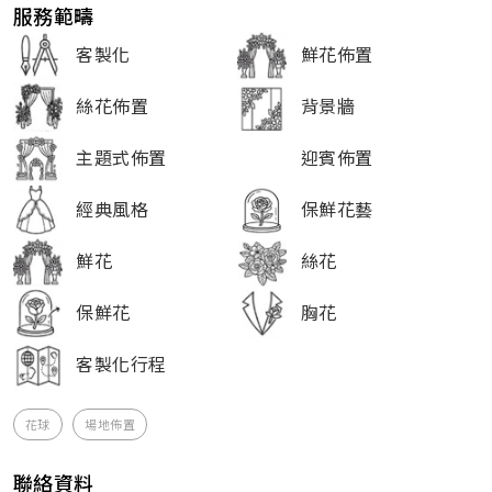
服務範疇
客製化
鮮花佈置
絲花佈置
背景牆
主題式佈置
迎賓佈置
經典風格
保鮮花藝
鮮花
絲花
保鮮花
胸花
客製化行程
花球
場地佈置
聯絡資料