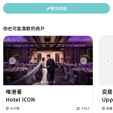
提交評語
你也可能喜歡的商戶
Previous
Next
Pr
唯港薈
奕居
Hotel ICON
Upp
尖沙咀
420人
金鐘