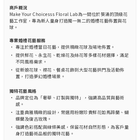
商戶概況
Make Your Choicesss Floral Lab為一間位於葵涌的頂級花
藝工作室，專為新人量身打造獨一無二的婚禮花藝佈置與花
球。
專業婚禮花藝服務
•
專注於婚禮當日花藝，提供精緻花球及場地佈置。
•
提供鮮花、永生花、乾燥花及絲花等多樣花材選擇，滿足
不同風格需求。
•
從新娘花球、襟花、餐桌花飾到大型花藝拱門及活動佈
置，打造夢幻婚禮場景。
獨特花藝風格
•
品牌定位為「奢華、訂製與獨特」，強調高品質與藝術
感。
•
注重典雅精緻的設計，常選用粉嫩珍貴鮮花如馬蹄蘭、蝴
蝶蘭及復古玫瑰。
•
強調色彩搭配與線條美感，保留花材自然形態，為客戶量
身打造藝術品般的獨特花藝。