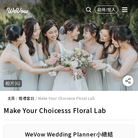
註冊/登入
相片(6)
主頁
/
婚禮當日
/
Make Your Choicesss Floral Lab
Make Your Choicesss Floral Lab
WeVow Wedding Planner小總結