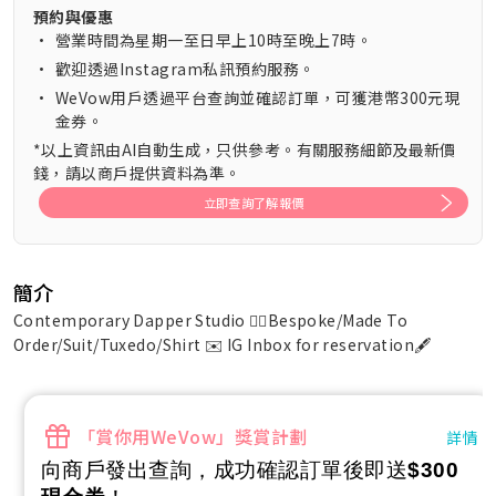
預約與優惠
•
營業時間為星期一至日早上10時至晚上7時。
•
歡迎透過Instagram私訊預約服務。
•
WeVow用戶透過平台查詢並確認訂單，可獲港幣300元現
金券。
*以上資訊由AI自動生成，只供參考。有關服務細節及最新價
錢，請以商戶提供資料為準。
立即查詢了解報價
簡介
Contemporary Dapper Studio 🕴🏻Bespoke/Made To
Order/Suit/Tuxedo/Shirt ✉️ IG Inbox for reservation🖋
「賞你用WeVow」獎賞計劃
詳情
向商戶發出查詢，成功確認訂單後即送
$300