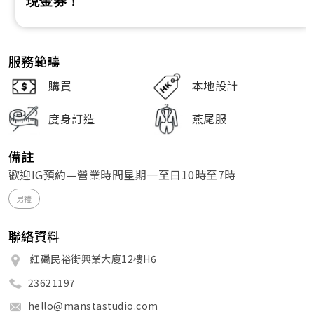
現金券
！
服務範疇
購買
本地設計
度身訂造
燕尾服
備註
歡迎IG預約—營業時間星期一至日10時至7時
男禮
聯絡資料
紅磡民裕街興業大廈12樓H6
23621197
hello@manstastudio.com