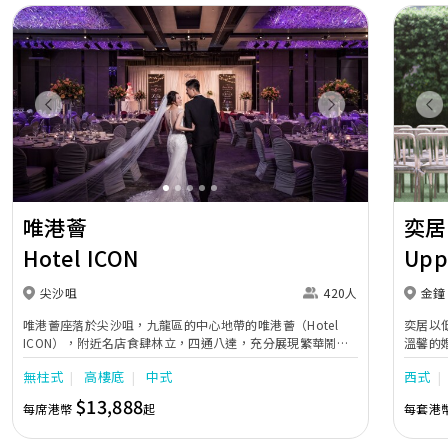
Previous
Next
Pr
唯港薈
奕居
Hotel ICON
Upp
尖沙咀
420人
金鐘
唯港薈座落於尖沙咀，九龍區的中心地帶的唯港薈（Hotel
奕居以
ICON），附近名店食肆林立，四通八達，充分展現繁華鬧巿
溫馨的
中的活力個性，成為一眾準新人舉辦婚宴的熱門之選。專業團
團隊會
無柱式
高樓底
中式
西式
隊由策劃統籌至所有婚宴每個細節，唯港薈都力臻完美，保證
讓您留下獨特的醉人回憶。 擁有時尚高樓頂的Silverbox宴會
$13,888
每席港幣
起
每套港
廳，配置了全套先進的視聽影音及燈光設備配套，並採用極富
現代時尚感的水晶玻璃燈，演繹出與別不同的經典神韻。不論