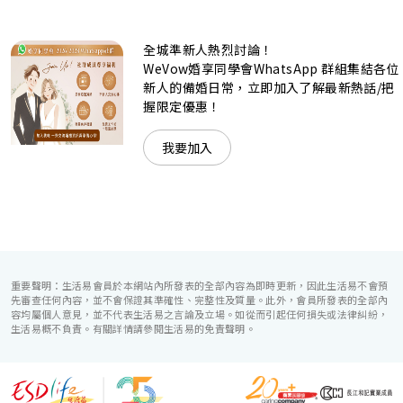
是憧憬醉人美景餐廳、全新舒適雅緻的1937私人宴會廳、無
柱式瑰麗宴會廳、還是充滿活力氛圍的自助餐﹔唯港薈
（Hotel ICON），多個風格各異的婚宴場地，都完美切合各
全城準新人熱烈討論！
準新人的個性及預算﹔保證為您打造夢寐以求的特別日子，令
賓客永誌難忘！
WeVow婚享同學會WhatsApp 群組集結各位
新人的備婚日常，立即加入了解最新熱話/把
握限定優惠！
我要加入
重要聲明：生活易會員於本網站內所發表的全部內容為即時更新，因此生活易不會預
先審查任何內容，並不會保證其準確性、完整性及質量。此外，會員所發表的全部內
容均屬個人意見，並不代表生活易之言論及立場。如從而引起任何損失或法律糾紛，
生活易概不負責。有關詳情請參閱生活易的免責聲明。