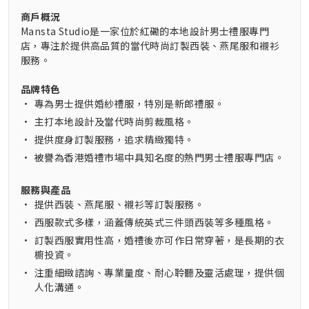
商戶概況
Mansta Studio是一家位於紅磡的本地設計男士禮服專門
店，專注於提供高品質的當代時尚訂製西裝、燕尾服和襯衫
服務。
品牌特色
•
專為男士提供婚紗禮服，特別是新郎禮服。
•
主打本地設計及當代時尚剪裁風格。
•
提供度身訂製服務，追求精緻獨特。
•
被譽為香港婚禮市場中具知名度的熱門男士禮服專門店。
服務與產品
•
提供西裝、燕尾服、襯衫等訂製服務。
•
西服款式多樣，涵蓋傳統英式三件頭西裝等多種風格。
•
訂製西服實用性高，婚禮後亦可作日常穿著，是長期的衣
櫥投資。
•
注重細緻諮詢、專業量度、耐心聆聽及靈活處理，提供個
人化溝通。