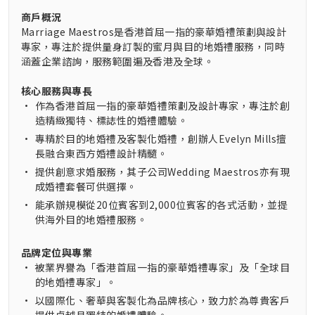
商戶概況
Marriage Maestros是香港首屈一指的豪華婚禮策劃與設計
專家，專注於提供量身訂製的蜜月與目的地婚禮服務，同時
涵蓋企業諮詢，服務範圍遍及香港及全球。
核心服務與專長
•
作為香港首屈一指的豪華婚禮策劃及設計專家，專注於創
造精緻獨特、標誌性的婚禮體驗。
•
專精於目的地婚禮及客製化婚禮，創辦人Evelyn Mills擅
長融合東西方婚禮設計精髓。
•
提供創意求婚服務，其子公司Wedding Maestros亦有現
成婚禮套餐可供選擇。
•
能承辦規模從20位賓客到2,000位賓客的各式活動，並提
供海外目的地婚禮服務。
品牌定位與專業
•
被業界譽為「香港首屈一指的豪華婚禮專家」及「全球目
的地婚禮專家」。
•
以國際化、奢華與客製化為品牌核心，致力於為尊貴客戶