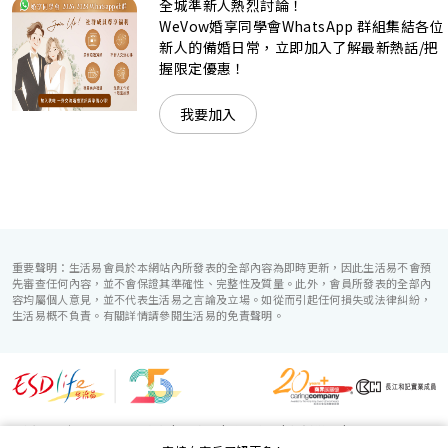
全城準新人熱烈討論！
準新人的個性及預算﹔保證為您打造夢寐以求的特別日子，令
賓客永誌難忘！
WeVow婚享同學會WhatsApp 群組集結各位
新人的備婚日常，立即加入了解最新熱話/把
握限定優惠！
我要加入
重要聲明：生活易會員於本網站內所發表的全部內容為即時更新，因此生活易不會預
先審查任何內容，並不會保證其準確性、完整性及質量。此外，會員所發表的全部內
容均屬個人意見，並不代表生活易之言論及立場。如從而引起任何損失或法律糾紛，
生活易概不負責。有關詳情請參閱生活易的免責聲明。
生活易服務範圍 ：
電子商貿
|
IT 方案
|
廣告宣傳
|
新婚導航
|