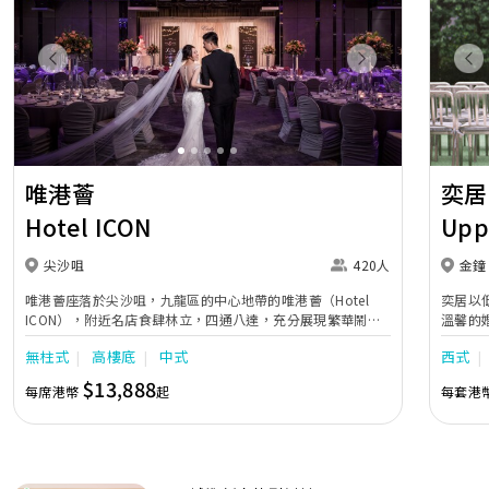
Previous
Next
Pr
唯港薈
奕居
Hotel ICON
Upp
尖沙咀
420人
金鐘
唯港薈座落於尖沙咀，九龍區的中心地帶的唯港薈（Hotel
奕居以
ICON），附近名店食肆林立，四通八達，充分展現繁華鬧巿
溫馨的
中的活力個性，成為一眾準新人舉辦婚宴的熱門之選。專業團
團隊會
無柱式
高樓底
中式
西式
隊由策劃統籌至所有婚宴每個細節，唯港薈都力臻完美，保證
讓您留下獨特的醉人回憶。 擁有時尚高樓頂的Silverbox宴會
$13,888
每席港幣
起
每套港
廳，配置了全套先進的視聽影音及燈光設備配套，並採用極富
現代時尚感的水晶玻璃燈，演繹出與別不同的經典神韻。不論
是憧憬醉人美景餐廳、全新舒適雅緻的1937私人宴會廳、無
柱式瑰麗宴會廳、還是充滿活力氛圍的自助餐﹔唯港薈
（Hotel ICON），多個風格各異的婚宴場地，都完美切合各