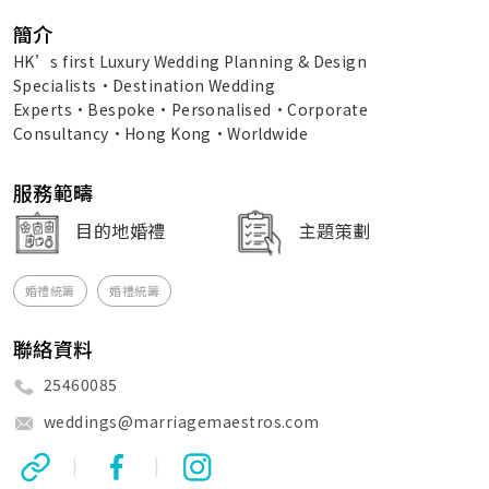
簡介
HK’s first Luxury Wedding Planning & Design
Specialists•Destination Wedding
Experts•Bespoke•Personalised•Corporate
Consultancy•Hong Kong•Worldwide
服務範疇
目的地婚禮
主題策劃
婚禮統籌
婚禮統籌
聯絡資料
25460085
weddings@marriagemaestros.com
|
|