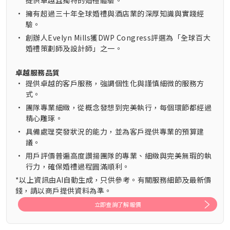
提供卓越且獨特的婚禮體驗。
•
擁有超過三十年全球婚禮與酒店業的深厚知識與實踐經
驗。
•
創辦人Evelyn Mills獲DWP Congress評選為「全球百大
婚禮策劃師及設計師」之一。
卓越服務品質
•
提供卓越的客戶服務，強調個性化與謹慎細微的服務方
式。
•
團隊專業細緻，從概念發想到完美執行，每個環節都經過
精心雕琢。
•
具備處理突發狀況的能力，並為客戶提供專業的預算建
議。
•
用戶評價普遍高度讚揚團隊的專業、細緻與完美無瑕的執
行力，確保婚禮過程圓滿順利。
*以上資訊由AI自動生成，只供參考。有關服務細節及最新價
錢，請以商戶提供資料為準。
立即查詢了解報價