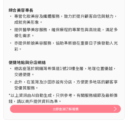
綜合美容專長
•
專營化妝美容及纖體服務，致力於提升顧客自信與魅力，
成就完美形象。
•
提供醫學美容服務，確保療程的專業性與高效能，滿足多
樣化需求。
•
亦提供新娘美容服務，協助準新娘在重要日子煥發動人光
彩。
便捷地點與分店網絡
•
總店座落於銅鑼灣希慎道1號20樓全層，地理位置優越，
交通便捷。
•
此外，在荃灣及沙田亦設有分店，方便更多地區的顧客享
受優質服務。
*以上資訊由AI自動生成，只供參考。有關服務細節及最新價
錢，請以商戶提供資料為準。
立即查詢了解報價