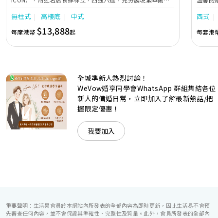
中的活力個性，成為一眾準新人舉辦婚宴的熱門之選。專業團
團隊會
無柱式
高樓底
中式
西式
隊由策劃統籌至所有婚宴每個細節，唯港薈都力臻完美，保證
讓您留下獨特的醉人回憶。 擁有時尚高樓頂的Silverbox宴會
$13,888
每席港幣
起
每套港
廳，配置了全套先進的視聽影音及燈光設備配套，並採用極富
現代時尚感的水晶玻璃燈，演繹出與別不同的經典神韻。不論
是憧憬醉人美景餐廳、全新舒適雅緻的1937私人宴會廳、無
柱式瑰麗宴會廳、還是充滿活力氛圍的自助餐﹔唯港薈
（Hotel ICON），多個風格各異的婚宴場地，都完美切合各
全城準新人熱烈討論！
準新人的個性及預算﹔保證為您打造夢寐以求的特別日子，令
賓客永誌難忘！
WeVow婚享同學會WhatsApp 群組集結各位
新人的備婚日常，立即加入了解最新熱話/把
握限定優惠！
我要加入
重要聲明：生活易會員於本網站內所發表的全部內容為即時更新，因此生活易不會預
先審查任何內容，並不會保證其準確性、完整性及質量。此外，會員所發表的全部內