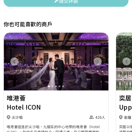
提交評語
你也可能喜歡的商戶
Previous
Next
Pr
唯港薈
奕居
Hotel ICON
Upp
尖沙咀
420人
金鐘
唯港薈座落於尖沙咀，九龍區的中心地帶的唯港薈（Hotel
奕居以
ICON），附近名店食肆林立，四通八達，充分展現繁華鬧巿
溫馨的