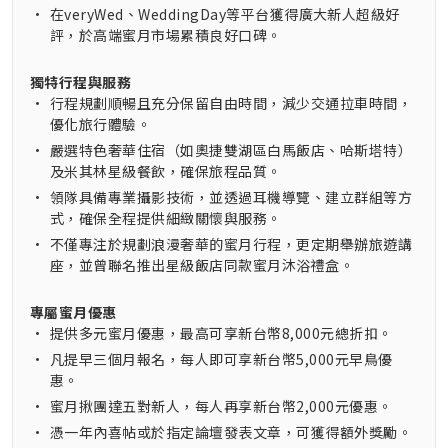
•
在veryWed、WeddingDay等平台獲得廣大新人超級好
評，於高端蜜月市場累積良好口碑。
獨特行程與服務
•
行程規劃順暢且充分保留自由時間，減少交通拉車時間，
優化旅行體驗。
•
嚴選特色奢華住宿（如奧捷雙湖區白馬飯店、哈斯塔特）
及米其林星級餐飲，確保旅程品質。
•
領隊具備專業攝影技術，並透過耳機導覽、建立群組等方
式，確保全程提供細緻關懷與服務。
•
不僅專注於規劃浪漫奢華的蜜月行程，更定期舉辦旅遊講
座，並曾聯名推出星級飯店同款蜜月沐浴禮盒。
專屬蜜月優惠
•
提供多元蜜月優惠，最高可享新台幣8,000元總折扣。
•
凡提早三個月報名，每人即可享新台幣5,000元早鳥優
惠。
•
蜜月揪團達五對新人，每人再享新台幣2,000元優惠。
•
憑一年內喜帖或於指定論壇發表文章，可獲得額外獎勵。