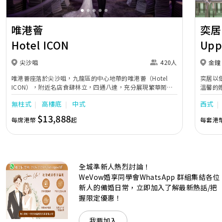
唯港薈
奕居
Hotel ICON
Upp
尖沙咀
420人
金鐘
唯港薈座落於尖沙咀，九龍區的中心地帶的唯港薈（Hotel
奕居以
ICON），附近名店食肆林立，四通八達，充分展現繁華鬧巿
溫馨的
中的活力個性，成為一眾準新人舉辦婚宴的熱門之選。專業團
團隊會
無柱式
高樓底
中式
西式
隊由策劃統籌至所有婚宴每個細節，唯港薈都力臻完美，保證
讓您留下獨特的醉人回憶。 擁有時尚高樓頂的Silverbox宴會
$13,888
每席港幣
起
每套港
廳，配置了全套先進的視聽影音及燈光設備配套，並採用極富
現代時尚感的水晶玻璃燈，演繹出與別不同的經典神韻。不論
是憧憬醉人美景餐廳、全新舒適雅緻的1937私人宴會廳、無
柱式瑰麗宴會廳、還是充滿活力氛圍的自助餐﹔唯港薈
（Hotel ICON），多個風格各異的婚宴場地，都完美切合各
全城準新人熱烈討論！
準新人的個性及預算﹔保證為您打造夢寐以求的特別日子，令
賓客永誌難忘！
WeVow婚享同學會WhatsApp 群組集結各位
新人的備婚日常，立即加入了解最新熱話/把
握限定優惠！
我要加入