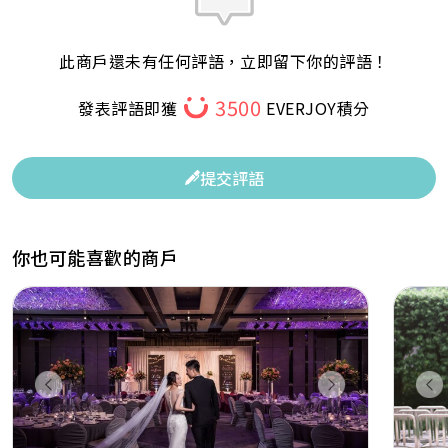
此商戶還未有任何評語，立即留下你的評語！
3500
發表評語即獲
EVERJOY積分
提交評語
你也可能喜歡的商戶
Previous
Next
Pr