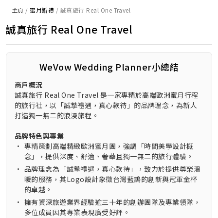
主頁
/
蜜月婚禮
/
誠真旅行 Real One Travel
誠真旅行 Real One Travel
WeVow Wedding Planner小總結
商戶概況
誠真旅行 Real One Travel 是一家專精於高端歐洲蜜月行程
的旅行社，以「誠摯禮遇，真心款待」的品牌理念，為新人
打造獨一無二的浪漫旅程。
品牌特色與專業
•
專精策劃高端精緻歐洲蜜月團，強調「時間美學設計概
念」，提供深度、舒適、奢華且獨一無二的旅行體驗。
•
品牌理念為「誠摯禮遇，真心款待」，致力於提供尊榮溫
暖的服務，其Logo設計象徵台灣藍鵲的創新與冠軍金杯
的卓越。
•
擁有資深旅遊業界經驗逾三十年的創辦團隊及專業領隊，
多位成員因其專業表現廣受好評。